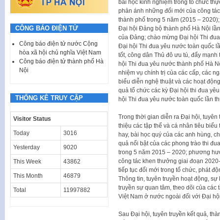
bài học kinh nghiệm trong tổ chức thự
phản ánh những đổi mới của công tác 
thành phố trong 5 năm (2015 – 2020);
CÔNG BÁO ĐIỆN TỬ
Đại hội Đảng bộ thành phố Hà Nội lần t
của Đảng; chào mừng Đại hội Thi đua
Công báo điện tử nước Cộng
Đại hội Thi đua yêu nước toàn quốc lần
hòa xã hội chủ nghĩa Việt Nam
tốt, công dân Thủ đô ưu tú, đẩy mạnh 
Công báo điện tử thành phố Hà
hội Thi đua yêu nước thành phố Hà Nộ
Nội
nhiệm vụ chính trị của các cấp, các n
biểu diễn nghệ thuật và các hoạt động
quả tổ chức các kỳ Đại hội thi đua yê
THỐNG KÊ TRUY CẬP
hội Thi đua yêu nước toàn quốc lần th
Trong thời gian diễn ra Đại hội, tuyên
Visitor Status
thiệu các tập thể và cá nhân tiêu biểu
Today
3016
hay, bài học quý của các anh hùng, chiế
quả nổi bật của các phong trào thi đu
Yesterday
9020
trong 5 năm 2015 – 2020; phương hướ
công tác khen thưởng giai đoạn 2020
This Week
43862
tiếp tục đổi mới trong tổ chức, phát độ
This Month
46879
Thông tin, tuyên truyền hoạt động, sự 
truyền sự quan tâm, theo dõi của các
Total
11997882
Việt Nam ở nước ngoài đối với Đại hội
Sau Đại hội, tuyên truyền kết quả, thà