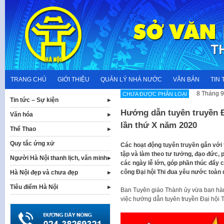
Skip
to
content
TRANG CHỦ
GIỚI THIỆU
QUẢN LÝ NHÀ NƯỚC
VĂN BẢN
TIN 
8 Tháng 9
CHƯA ĐƯỢC PHÂN LOẠI
Tin tức – Sự kiện
Hướng dẫn tuyên truyền Đ
Văn hóa
lần thứ X năm 2020
Thể Thao
Quy tắc ứng xử
Các hoạt động tuyên truyền gắn với
tập và làm theo tư tưởng, đạo đức, 
Người Hà Nội thanh lịch, văn minh
các ngày lễ lớn, góp phần thúc đẩy 
công Đại hội Thi đua yêu nước toàn 
Hà Nội đẹp và chưa đẹp
Tiêu điểm Hà Nội
Ban Tuyên giáo Thành ủy vừa ban hà
việc hướng dẫn tuyên truyền Đại hội 