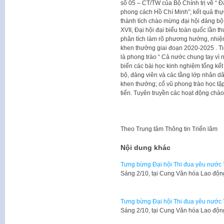
số 05 – CT/TW của Bộ Chính trị về “ 
phong cách Hồ Chí Minh”; kết quả thực
thành tích chào mừng đại hội đảng bộ 
XVII, Đại hội đại biểu toàn quốc lần t
phân tích làm rõ phương hướng, nhiệm
khen thưởng giai đoạn 2020-2025 . Tiế
là phong trào “ Cả nước chung tay vì 
biến các bài học kinh nghiệm tổng kết 
bộ, đảng viên và các tầng lớp nhân dân 
khen thưởng; cổ vũ phong trào học tập 
tiến. Tuyên truyền các hoạt động chà
Theo
Trung tâm Thông tin Triển lãm
Nội dung khác
Tưng bừng Đại hội Thi đua yêu nước
​Sáng 2/10, tại Cung Văn hóa Lao độ
Tưng bừng Đại hội Thi đua yêu nước
​Sáng 2/10, tại Cung Văn hóa Lao độ