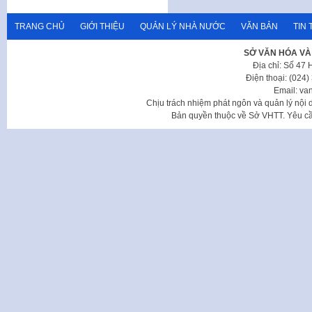
TRANG CHỦ
GIỚI THIỆU
QUẢN LÝ NHÀ NƯỚC
VĂN BẢN
TIN 
SỞ VĂN HÓA VÀ
Địa chỉ: Số 47
Điện thoại: (024
Email: va
Chịu trách nhiệm phát ngôn và quản lý nộ
Bản quyền thuộc về Sở VHTT. Yêu cầu 