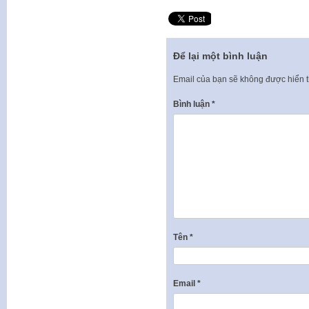
Để lại một bình luận
Email của bạn sẽ không được hiển t
Bình luận
*
Tên
*
Email
*