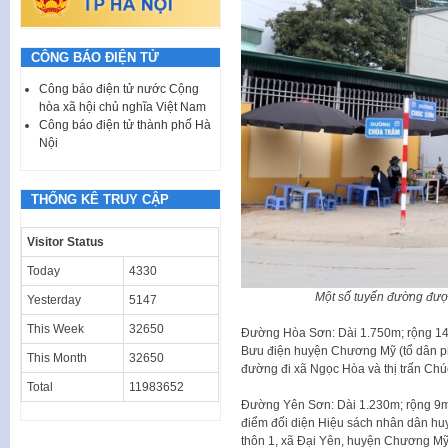
CÔNG BÁO ĐIỆN TỬ
Công báo điện tử nước Cộng
hòa xã hội chủ nghĩa Việt Nam
Công báo điện tử thành phố Hà
Nội
THỐNG KÊ TRUY CẬP
Visitor Status
Today
4330
Một số tuyến đường đượ
Yesterday
5147
This Week
32650
Đường Hòa Sơn: Dài 1.750m; rộng 14m
Bưu điện huyện Chương Mỹ (tổ dân ph
This Month
32650
đường đi xã Ngọc Hòa và thị trấn Ch
Total
11983652
Đường Yên Sơn: Dài 1.230m; rộng 9m.
điểm đối diện Hiệu sách nhân dân h
thôn 1, xã Đại Yên, huyện Chương Mỹ