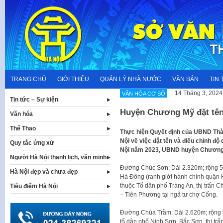
Skip
to
content
TRANG CHỦ
GIỚI THIỆU
QUẢN LÝ NHÀ NƯỚC
VĂN BẢN
TIN 
14 Tháng 3, 2024
VĂN HÓA CƠ SỞ
Tin tức – Sự kiện
Huyện Chương Mỹ đặt tên
Văn hóa
Thể Thao
Thực hiện Quyết định của UBND Thà
Nội về việc đặt tên và điều chỉnh độ
Quy tắc ứng xử
Nội năm 2023, UBND huyện Chương M
Người Hà Nội thanh lịch, văn minh
Đường Chúc Sơn: Dài 2.320m; rộng 5
Hà Nội đẹp và chưa đẹp
Hà Đông (ranh giới hành chính quận 
thuộc Tổ dân phố Tràng An, thị trấn 
Tiêu điểm Hà Nội
– Tiên Phương tại ngã tư chợ Cống.
Đường Chùa Trầm: Dài 2.620m; rộng 8
tổ dân phố Ninh Sơn, Bắc Sơn, thị trấn