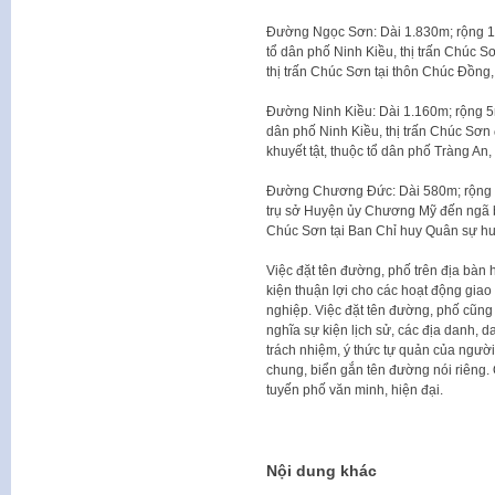
Đường Ngọc Sơn: Dài 1.830m; rộng 11
tổ dân phố Ninh Kiều, thị trấn Chúc 
thị trấn Chúc Sơn tại thôn Chúc Đồng
Đường Ninh Kiều: Dài 1.160m; rộng 5
dân phố Ninh Kiều, thị trấn Chúc Sơn
khuyết tật, thuộc tổ dân phố Tràng An,
Đường Chương Đức: Dài 580m; rộng 1
trụ sở Huyện ủy Chương Mỹ đến ngã ba
Chúc Sơn tại Ban Chỉ huy Quân sự 
Việc đặt tên đường, phố trên địa bàn
kiện thuận lợi cho các hoạt động gia
nghiệp. Việc đặt tên đường, phố cũng 
nghĩa sự kiện lịch sử, các địa danh, 
trách nhiệm, ý thức tự quản của người
chung, biển gắn tên đường nói riêng.
tuyến phố văn minh, hiện đại.
Nội dung khác