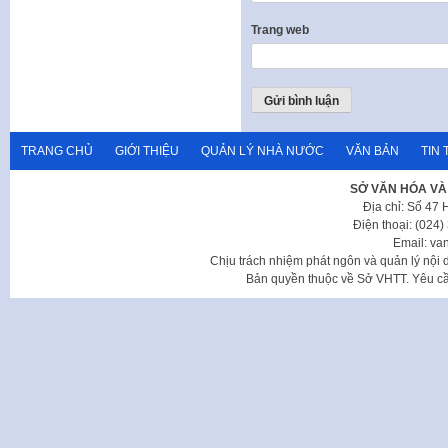
Trang web
TRANG CHỦ
GIỚI THIỆU
QUẢN LÝ NHÀ NƯỚC
VĂN BẢN
TIN 
SỞ VĂN HÓA VÀ
Địa chỉ: Số 47
Điện thoại: (024
Email: va
Chịu trách nhiệm phát ngôn và quản lý nộ
Bản quyền thuộc về Sở VHTT. Yêu cầu 