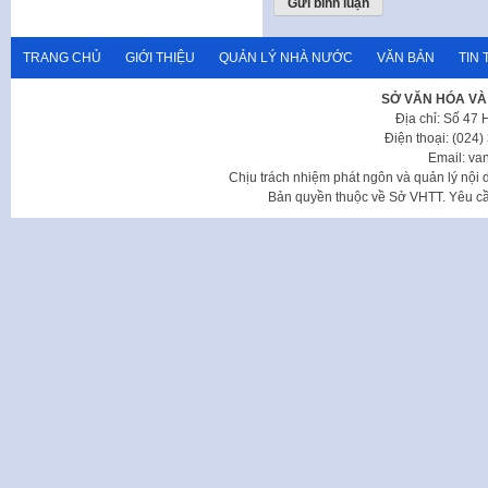
TRANG CHỦ
GIỚI THIỆU
QUẢN LÝ NHÀ NƯỚC
VĂN BẢN
TIN 
SỞ VĂN HÓA VÀ
Địa chỉ: Số 47
Điện thoại: (024
Email: va
Chịu trách nhiệm phát ngôn và quản lý nộ
Bản quyền thuộc về Sở VHTT. Yêu cầu 