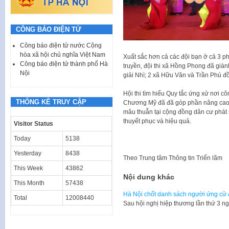
CÔNG BÁO ĐIỆN TỬ
Công báo điện tử nước Cộng
hòa xã hội chủ nghĩa Việt Nam
Xuất sắc hơn cả các đội bạn ở cả 3 phầ
Công báo điện tử thành phố Hà
truyền, đội thi xã Hồng Phong đã giàn
Nội
giải Nhì; 2 xã Hữu Văn và Trần Phú đồn
Hội thi tìm hiểu Quy tắc ứng xử nơi 
THỐNG KÊ TRUY CẬP
Chương Mỹ đã đã góp phần nâng cao ý 
mâu thuẫn tại cộng đồng dân cư phát 
thuyết phục và hiệu quả.
Visitor Status
Today
5138
Yesterday
8438
Theo
Trung tâm Thông tin Triển lãm
This Week
43862
Nội dung khác
This Month
57438
Hà Nội chốt danh sách người ứng cử 
Total
12008440
Sau hội nghị hiệp thương lần thứ 3 