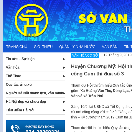
Skip
to
content
TRANG CHỦ
GIỚI THIỆU
QUẢN LÝ NHÀ NƯỚC
VĂN BẢN
TIN 
12 Tháng 9, 2019
VĂN HÓA CƠ SỞ
Tin tức – Sự kiện
Huyện Chương Mỹ: Hội thi
Văn hóa
cộng Cụm thi đua số 3
Thể Thao
Quy tắc ứng xử
Tham dự Hội thi tìm hiểu Quy tắc ứn
gồm: Xã Hoàng Văn Thụ, Đồng Lạc, 
Người Hà Nội thanh lịch, văn minh
Văn và xã Trần Phú.
Hà Nội đẹp và chưa đẹp
Sáng 10/9, tại UBND xã Tốt Động, huy
Tiêu điểm Hà Nội
xử nơi công cộng với chủ đề “Nông dâ
tình – Kỷ cương” năm 2019 Cụm thi đ
Tham dự Hội thi tìm hiểu Quy tắc ứng