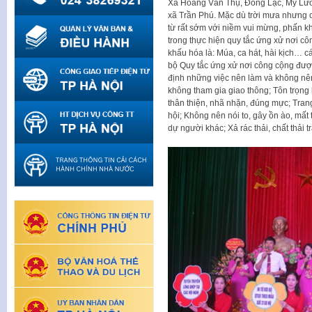
Xã Hoàng Văn Thụ, Đồng Lạc, Mỹ Lư
xã Trần Phú. Mặc dù trời mưa nhưng cá
từ rất sớm với niềm vui mừng, phấn khở
trong thực hiện quy tắc ứng xử nơi cô
khấu hóa là: Múa, ca hát, hài kịch… cá
bộ Quy tắc ứng xử nơi công cộng đư
định những việc nên làm và không nên
không tham gia giao thông; Tôn trọng
thân thiện, nhã nhặn, đúng mực; Tran
hội; Không nên nói to, gây ồn ào, mất
dự người khác; Xả rác thải, chất thải 