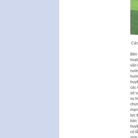
Các
Bên 
hoạt
văn 
nước
hưởn
huyệ
các 
sở v
vụ h
chươ
mạnh
lực 
bàn 
huyệ
có l
sinh