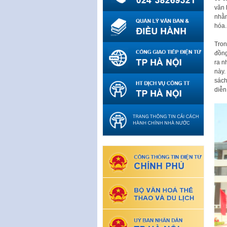
văn 
nhằm
hóa.
Tron
đồng
ra n
này.
sách
diễn