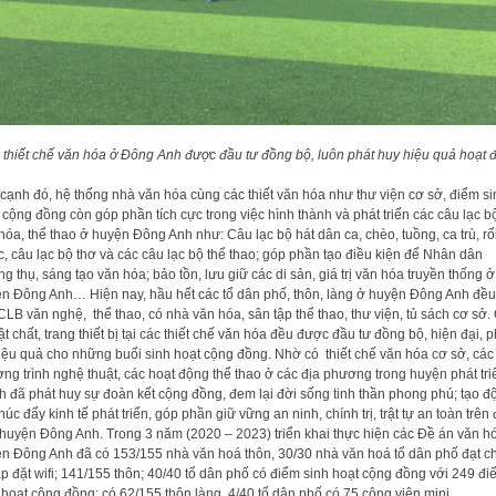
 thiết chế văn hóa ở Đông Anh được đầu tư đồng bộ, luôn phát huy hiệu quả hoạt 
cạnh đó, hệ thống nhà văn hóa cùng các thiết văn hóa như thư viện cơ sở, điểm si
 cộng đồng còn góp phần tích cực trong việc hình thành và phát triển các câu lạc b
hóa, thể thao ở huyện Đông Anh như: Câu lạc bộ hát dân ca, chèo, tuồng, ca trù, rố
, câu lạc bộ thơ và các câu lạc bộ thể thao; góp phần tạo điều kiện để Nhân dân
g thụ, sáng tạo văn hóa; bảo tồn, lưu giữ các di sản, giá trị văn hóa truyền thống ở
n Đông Anh… Hiện nay, hầu hết các tổ dân phố, thôn, làng ở huyện Đông Anh đều
CLB văn nghệ, thể thao, có nhà văn hóa, sân tập thể thao, thư viện, tủ sách cơ sở.
ật chất, trang thiết bị tại các thiết chế văn hóa đều được đầu tư đồng bộ, hiện đại, 
iệu quả cho những buổi sinh hoạt cộng đồng. Nhờ có thiết chế văn hóa cơ sở, các
ng trình nghệ thuật, các hoạt động thể thao ở các địa phương trong huyện phát tri
 đã phát huy sự đoàn kết cộng đồng, đem lại đời sống tinh thần phong phú; tạo đ
thúc đẩy kinh tế phát triển, góp phần giữ vững an ninh, chính trị, trật tự an toàn trên 
huyện Đông Anh. Trong 3 năm (2020 – 2023) triển khai thực hiện các Đề án văn h
n Đông Anh đã có 153/155 nhà văn hoá thôn, 30/30 nhà văn hoá tổ dân phố đạt c
ắp đặt wifi; 141/155 thôn; 40/40 tổ dân phố có điểm sinh hoạt cộng đồng với 249 đi
 hoạt cộng đồng; có 62/155 thôn làng, 4/40 tổ dân phố có 75 công viên mini…