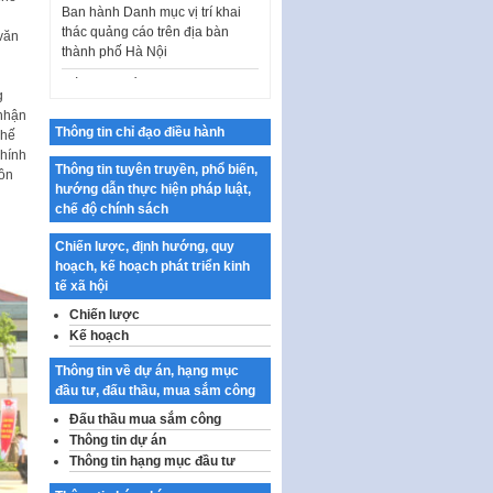
thành phố Hà Nội
văn
Kế hoạch Tổ chức Cuộc thi
chính luận về bảo vệ nền tảng tư
tưởng của Đảng…
g
Công bố công khai dự toán kinh
 nhận
Thông tin chỉ đạo điều hành
phí xây dựng pháp luật, hoàn
chế
thiện thể chế, chính…
chính
Thông tin tuyên truyền, phổ biến,
uôn
Quy định về nghiên cứu, ứng
hướng dẫn thực hiện pháp luật,
dụng khoa học, công nghệ, đổi
chế độ chính sách
mới sáng tạo và chuyển…
Chiến lược, định hướng, quy
Quy định chi tiết và hướng dẫn
hoạch, kế hoạch phát triển kinh
thi hành một số điều của Luật Lý
tế xã hội
lịch tư…
Chiến lược
Sửa đổi, bổ sung một số nội
Kế hoạch
dung tại Nghị quyết số 30/NQ-
Thông tin về dự án, hạng mục
CP ngày 24 tháng 02…
đầu tư, đấu thầu, mua sắm công
Ban hành Chương trình hành
Đấu thầu mua sắm công
động của Chính phủ thực hiện
Thông tin dự án
Nghị quyết số 02-NQ/TW ngày
Thông tin hạng mục đầu tư
17…