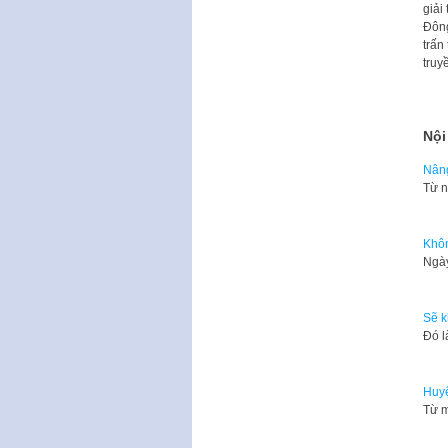
giải
Đông
trấn
truy
Nội
Nâng
Từ n
Khôn
Ngày
Sẽ k
Đó l
Huyệ
Từ m