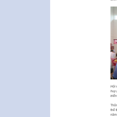
Hội 
huy 
triể
Thôn
thể 
năm 