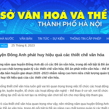
NHÀ NƯỚC
VĂN BẢN
TIN TỨC – SỰ KIỆN
THÔNG TIN CẤP PHÉP
H
25 Tháng 8, 2023
 HÓA
ện Đông Anh phát huy hiệu quả các thiết chế văn hóa
g năm qua huyện Đông Anh đã có các Đề án văn hóa, trong đó nổi bật là Đề án
 cao chất lượng quản lý các thiết chế văn hóa; Đề án phát triển văn hóa – thể t
 địa bàn huyện giai đoạn 2020 -2023 nhằm nâng cao hơn nữa chất lượng quản l
 huy tốt hiệu quả của các thiết chế văn hóa.
hống thiết chế văn hóa luôn giữ vai trò quan trọng trong việc tổ chức các hoạt động
g tin, tuyên truyền, tổ chức các hoạt động văn nghệ – thể thao ở cơ sở; nơi tổ chức
 động tại chỗ và là nơi tạo ra những sân chơi bổ ích cho mọi tầng lớp tham gia.
trò của thiết chế văn hóa quan trọng như vậy, nên những năm qua huyện Đông Anh
ác Đề án văn hóa, trong đó nổi bật là Đề án nâng cao chất lượng quản lý các thiết 