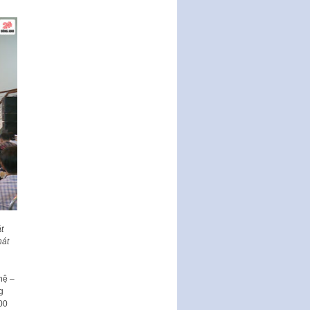
HĐND, đại biểu HĐND thành…
Nghị quyết về một số chính sách
ưu đãi, hỗ trợ phát triển hạ tầng,
tổ chức…
Nghị quyết quy định một số nội
dung và định mức chi quản lý
hoạt động khoa…
Quy định mức tiền phạt đối với
một số hành vi vi phạm hành
chính trong lĩnh…
Phê duyệt Chương trình phát
triển kinh tế số và xã hội số giai
đoạn 2026 -…
Quy định về tổ chức, hoạt động
của thôn, tổ dân phố và chế độ,
t
chính sách…
hát
hệ –
g
00