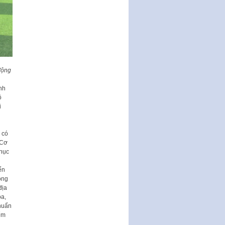
THÔNG BÁO Tuyển dụng lao
động hợp đồng theo Nghị định
số 111/2022/NĐ-CP ngày
30/12/2022 của Chính…
Sửa đổi, bổ sung một số điều
của Thông tư số 320/2016/TT-
BTC của Bộ trưởng Bộ Tài…
động
Quy định về quản lý website
nh
thương mại điện tử
ộ
i
Nghị quyết quy định điều kiện,
thủ tục tặng, thu hồi danh hiệu
"Công dân danh dự…
 có
Nghị quyết quy định một số
 Cơ
chính sách thúc đẩy nghiên cứu
phục
khoa học, phát triển công…
ển
Nghị quyết công bố Nghị quyết
ộng
quy phạm pháp luật của HĐND
địa
Thành phố triển khai thi…
óa,
huẩn
Nghị quyết ban hành quy chế
ểm
tiếp công dân của Thường trực