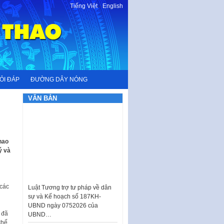
Tiếng Việt
-
English
ỎI ĐÁP
ĐƯỜNG DÂY NÓNG
VĂN BẢN
hao
ý và
Luật Tương trợ tư pháp về dân
sự và Kế hoạch số 187KH-
UBND ngày 0752026 của
 các
UBND…
Ban hành Danh mục vị trí khai
 đã
thác quảng cáo trên địa bàn
chế