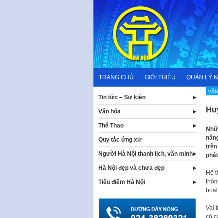
Skip
to
content
TRANG CHỦ
GIỚI THIỆU
QUẢN LÝ 
VĂN
Tin tức – Sự kiện
Huy
Văn hóa
Thể Thao
Nhữn
nâng
Quy tắc ứng xử
trên
Người Hà Nội thanh lịch, văn minh
phát
Hà Nội đẹp và chưa đẹp
Hệ t
thôn
Tiêu điểm Hà Nội
hoạt
Vai 
có c