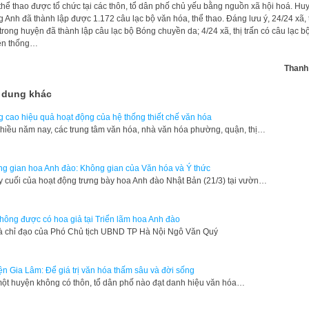
 thể thao được tổ chức tại các thôn, tổ dân phố chủ yếu bằng nguồn xã hội hoá. Hu
 Anh đã thành lập được 1.172 câu lạc bộ văn hóa, thể thao. Đáng lưu ý, 24/24 xã, 
 trong huyện đã thành lập câu lạc bộ Bóng chuyền da; 4/24 xã, thị trấn có câu lạc b
ền thống…
Thanh
 dung khác
 cao hiệu quả hoạt động của hệ thống thiết chế văn hóa
hiều năm nay, các trung tâm văn hóa, nhà văn hóa phường, quận, thị…
g gian hoa Anh đào: Không gian của Văn hóa và Ý thức
 cuối của hoạt động trưng bày hoa Anh đào Nhật Bản (21/3) tại vườn…
hông được có hoa giả tại Triển lãm hoa Anh đào
à chỉ đạo của Phó Chủ tịch UBND TP Hà Nội Ngô Văn Quý
n Gia Lâm: Để giá trị văn hóa thấm sâu và đời sống
ột huyện không có thôn, tổ dân phố nào đạt danh hiệu văn hóa…