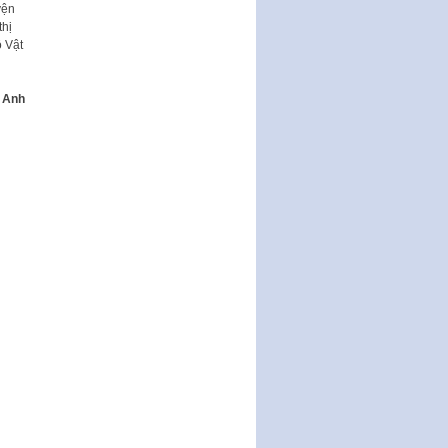
yện
thị
ộ Vật
 Anh