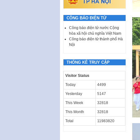
CÔNG BÁO ĐIỆN TỬ
Công báo điện tử nước Cộng
hòa xã hội chủ nghĩa Việt Nam
Công báo điện tử thành phố Hà
Nội
THỐNG KÊ TRUY CẬP
Visitor Status
Today
4499
Yesterday
5147
This Week
32818
This Month
32818
Total
11983820