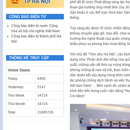
phố đã tổ chức Phát động sáng tác K
tham gia hưởng ứng nhiệt tình của 30
Sân khấu ở các thể loại: Kịch bản Sân
CÔNG BÁO ĐIỆN TỬ
thống.
Công báo điện tử nước Cộng
Trại sáng tác được tổ chức nhằm động 
hòa xã hội chủ nghĩa Việt Nam
không chuyên gặp gỡ, trao đổi, chia 
Công báo điện tử thành phố Hà
hưởng thụ nghệ thuật của quần chún
Nội
khấu phục vụ phong trào hoạt động S
Với chủ đề “Tình yêu Hà Nội”, các kị
THỐNG KÊ TRUY CẬP
dung như: Phản ánh đời sống của quầ
xuất; những vấn đề thời sự nóng bỏng 
phòng chống tệ nạn xã hội, thực hiện
Visitor Status
dân đoàn kết xây dựng nông thôn mới,
Today
6405
tác phòng chống dịch bệnh và việc t
Nội ban hành … Bên cạnh đó, phản án
Yesterday
5147
hình tiên tiến trong cuộc vận động “H
This Week
34724
Chí Minh”.
This Month
34724
Total
11985726