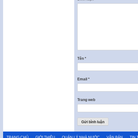
Tên
*
Email
*
Trang web
TRANG CHỦ
GIỚI THIỆU
QUẢN LÝ NHÀ NƯỚC
VĂN BẢN
TIN 