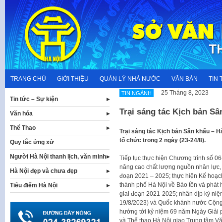
Skip
to
content
TRANG CHỦ
GIỚI THIỆU
QUẢN LÝ NHÀ NƯỚC
VĂN BẢN
TIN 
25 Tháng 8, 2023
TIN NGÀNH
Tin tức – Sự kiện
Trại sáng tác Kịch bản S
Văn hóa
Thể Thao
Trại sáng tác Kịch bản Sân khấu – 
tổ chức trong 2 ngày (23-24/8).
Quy tắc ứng xử
Người Hà Nội thanh lịch, văn minh
Tiếp tục thực hiện Chương trình số 06
nâng cao chất lượng nguồn nhân lực, 
Hà Nội đẹp và chưa đẹp
đoạn 2021 – 2025; thực hiện Kế ho
thành phố Hà Nội về Bảo tồn và phát 
Tiêu điểm Hà Nội
giai đoạn 2021-2025; nhân dịp kỷ n
19/8/2023) và Quốc khánh nước Cộng 
hướng tới kỷ niệm 69 năm Ngày Giải 
và Thể thao Hà Nội giao Trung tâm Vă