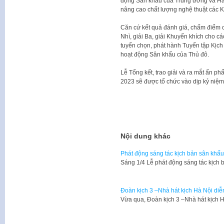
động Sân khấu của Trung ương và Hà N
nâng cao chất lượng nghệ thuật các K
Căn cứ kết quả đánh giá, chấm điểm c
Nhì, giải Ba, giải Khuyến khích cho cá
tuyển chọn, phát hành Tuyển tập Kịch
hoạt động Sân khấu của Thủ đô.
Lễ Tổng kết, trao giải và ra mắt ấn p
2023 sẽ được tổ chức vào dịp kỷ niệ
Nội dung khác
Phát động sáng tác kịch bản sân khấ
Sáng 1/4 Lễ phát động sáng tác kịch
Đoàn kịch 3 –Nhà hát kịch Hà Nội diễ
Vừa qua, Đoàn kịch 3 –Nhà hát kịch 