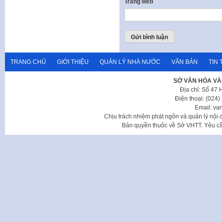
Trang web
TRANG CHỦ
GIỚI THIỆU
QUẢN LÝ NHÀ NƯỚC
VĂN BẢN
TIN 
SỞ VĂN HÓA VÀ
Địa chỉ: Số 47
Điện thoại: (024
Email: va
Chịu trách nhiệm phát ngôn và quản lý nộ
Bản quyền thuộc về Sở VHTT. Yêu cầu 