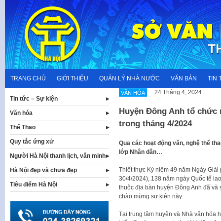
Skip
to
content
TRANG CHỦ
GIỚI THIỆU
QUẢN LÝ NHÀ NƯỚC
VĂN BẢN
TIN 
24 Tháng 4, 2024
VĂN HÓA
Tin tức – Sự kiện
Huyện Đông Anh tổ chức n
Văn hóa
trong tháng 4/2024
Thể Thao
Quy tắc ứng xử
Qua các hoạt động văn, nghệ thể thao
lớp Nhân dân…
Người Hà Nội thanh lịch, văn minh
Thiết thực Kỷ niệm 49 năm Ngày Giải
Hà Nội đẹp và chưa đẹp
30/4/2024), 138 năm ngày Quốc tế lao 
Tiêu điểm Hà Nội
thuộc địa bàn huyện Đông Anh đã và s
chào mừng sự kiện này.
Tại trung tâm huyện và Nhà văn hóa