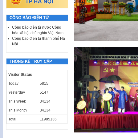
CÔNG BÁO ĐIỆN TỬ
Công báo điện tử nước Cộng
hòa xã hội chủ nghĩa Việt Nam
Công báo điện tử thành phố Hà
Nội
THỐNG KÊ TRUY CẬP
Visitor Status
Today
5815
Yesterday
5147
This Week
34134
This Month
34134
Total
11985136