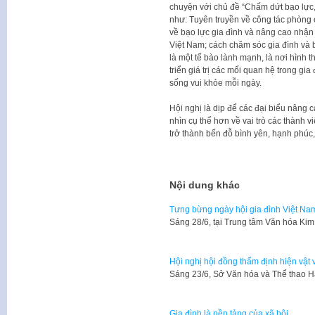
chuyện với chủ đề “Chấm dứt bạo lực,
như: Tuyên truyền về công tác phòng c
về bạo lực gia đình và nâng cao nhận 
Việt Nam; cách chăm sóc gia đình và b
là một tế bào lành mạnh, là nơi hình t
triển giá trị các mối quan hệ trong gia
sống vui khỏe mỗi ngày.
Hội nghị là dịp để các đại biểu nâng c
nhìn cụ thể hơn về vai trò các thành 
trở thành bến đỗ bình yên, hạnh phúc
Nội dung khác
Tưng bừng ngày hội gia đình Việt Na
Sáng 28/6, tại Trung tâm Văn hóa Ki
Hội nghị hội đồng thẩm định hiện vật 
Sáng 23/6, Sở Văn hóa và Thể thao H
Gia đình là nền tảng của xã hội