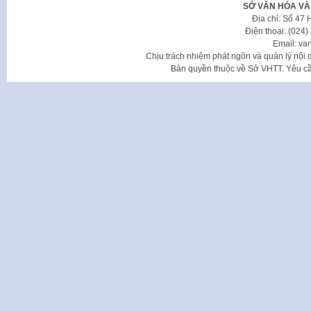
SỞ VĂN HÓA VÀ
Địa chỉ: Số 47
Điện thoại: (024
Email: va
Chịu trách nhiệm phát ngôn và quản lý nộ
Bản quyền thuộc về Sở VHTT. Yêu cầu 