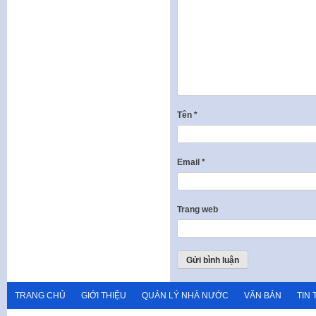
Tên
*
Email
*
Trang web
TRANG CHỦ
GIỚI THIỆU
QUẢN LÝ NHÀ NƯỚC
VĂN BẢN
TIN 