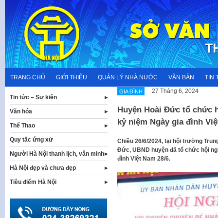
Skip
to
content
TRANG CHỦ
GIỚI THIỆU
QUẢN LÝ NHÀ NƯỚC
VĂN BẢN
TIN 
27 Tháng 6, 2024
GIA ĐÌNH
Tin tức – Sự kiện
Huyện Hoài Đức tổ chức h
Văn hóa
kỷ niệm Ngày gia đình Vi
Thể Thao
Quy tắc ứng xử
Chiều 26/6/2024, tại hội trường Tru
Đức, UBND huyện đã tổ chức hội ngh
Người Hà Nội thanh lịch, văn minh
đình Việt Nam 28/6.
Hà Nội đẹp và chưa đẹp
Tiêu điểm Hà Nội