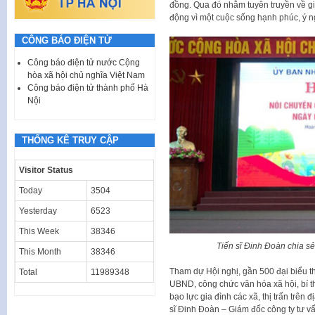
đồng. Qua đó nhằm tuyên truyền về gi
động vì một cuộc sống hạnh phúc, ý n
CÔNG BÁO ĐIỆN TỬ
Công báo điện tử nước Cộng
hòa xã hội chủ nghĩa Việt Nam
Công báo điện tử thành phố Hà
Nội
THỐNG KÊ TRUY CẬP
Visitor Status
Today
3504
Yesterday
6523
This Week
38346
Tiến sĩ Đinh Đoàn chia s
This Month
38346
Tham dự Hội nghị, gần 500 đại biểu t
Total
11989348
UBND, công chức văn hóa xã hội, bí th
bạo lực gia đình các xã, thị trấn trên
sĩ Đinh Đoàn – Giám đốc công ty tư vấ