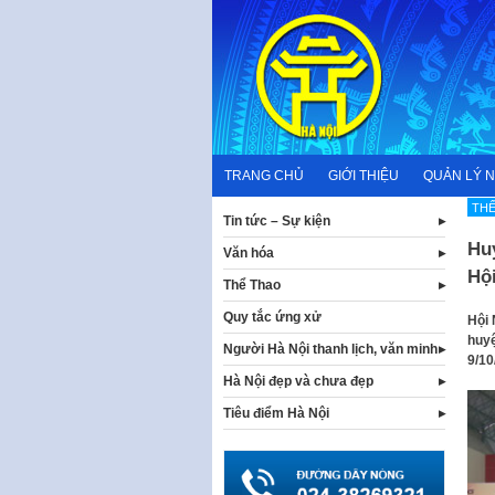
Skip
to
content
TRANG CHỦ
GIỚI THIỆU
QUẢN LÝ 
THỂ
Tin tức – Sự kiện
Hu
Văn hóa
Hộ
Thể Thao
Quy tắc ứng xử
Hội 
huyệ
Người Hà Nội thanh lịch, văn minh
9/10
Hà Nội đẹp và chưa đẹp
Tiêu điểm Hà Nội