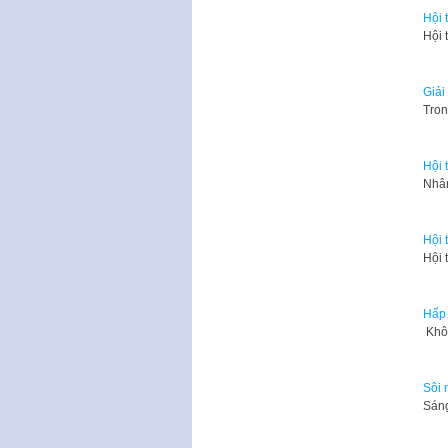
Hội 
Hội 
Giải
Tron
Hội 
Nhân
Hội 
Hội 
Hấp 
​ Kh
Sôi 
Sáng