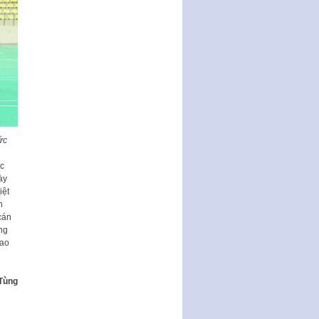
THÔNG BÁO Tuyển dụng lao
động hợp đồng theo Nghị định
số 111/2022/NĐ-CP ngày
30/12/2022 của Chính…
Sửa đổi, bổ sung một số điều
của Thông tư số 320/2016/TT-
BTC của Bộ trưởng Bộ Tài…
Quy định về quản lý website
thương mại điện tử
ức
Nghị quyết quy định điều kiện,
ực
thủ tục tặng, thu hồi danh hiệu
ày
"Công dân danh dự…
iệt
h
Nghị quyết quy định một số
cán
chính sách thúc đẩy nghiên cứu
ng
khoa học, phát triển công…
hao
Nghị quyết công bố Nghị quyết
quy phạm pháp luật của HĐND
Thành phố triển khai thi…
Tùng
Nghị quyết ban hành quy chế
tiếp công dân của Thường trực