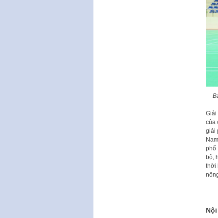
B
Giải
của 
giải
Nam 
phố 
bộ, 
thời
nông
Nội