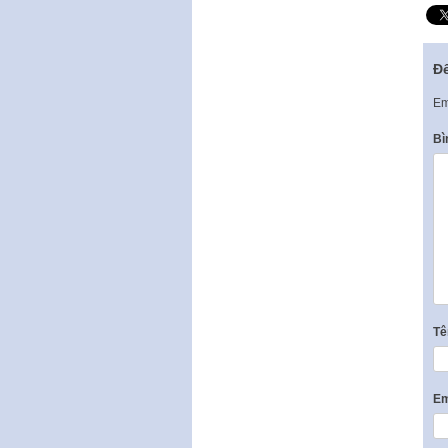
Để
Em
Bì
T
Em