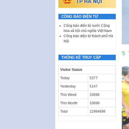
CÔNG BÁO ĐIỆN TỬ
Công báo điện tử nước Cộng
hòa xã hội chủ nghĩa Việt Nam
Công báo điện tử thành phố Hà
Nội
THỐNG KÊ TRUY CẬP
Visitor Status
Today
5377
Yesterday
5147
This Week
33696
This Month
33696
Total
11984698