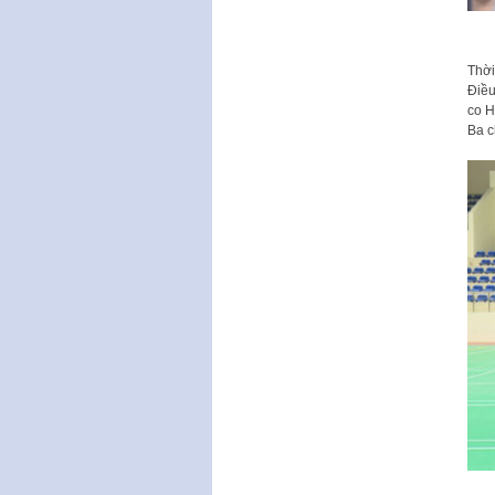
Thời
Điều
co H
Ba c