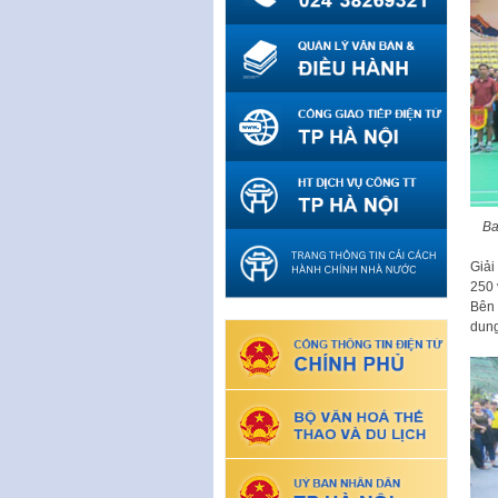
Ba
Giải
250 
Bên 
dung