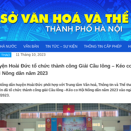
NHÀ NƯỚC
VĂN BẢN
TIN TỨC – SỰ KIỆN
THÔNG TIN CẤP PHÉP
H
11 Tháng 10, 2023
 THAO
yện Hoài Đức tổ chức thành công Giải Cầu lông – Kéo c
i Nông dân năm 2023
Nông dân huyện Hoài Đức phối hợp với Trung tâm Văn hoá, Thông tin và Thể th
n đã tổ chức thành công giải Cầu lông –Kéo co Hội Nông dân năm 2023 vào ng
/2023.