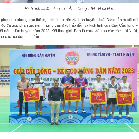
Hình ảnh thi đấu kéo co – Ảnh: Cổng TTĐT Hoài Đức
 gian qua phong trào thể dục, thể thao trên địa bàn huyện Hoài Đức diễn ra sôi nổi
 đó đã góp phần tạo nên những trận đấu hấp dẫn và kịch tính của Giải Cầu lông –
ội nông dân huyện năm 2023. Kết thúc giải, Ban tổ chức đã trao các các giải Nhất, 
ho các nội dung thi đấu.