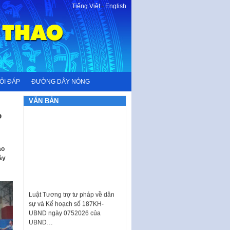
Tiếng Việt
-
English
ỎI ĐÁP
ĐƯỜNG DÂY NÓNG
VĂN BẢN
o
ao
ày
Luật Tương trợ tư pháp về dân
sự và Kế hoạch số 187KH-
UBND ngày 0752026 của
UBND…
Ban hành Danh mục vị trí khai
thác quảng cáo trên địa bàn