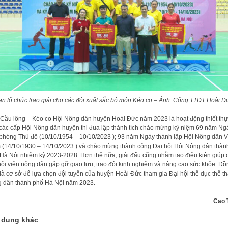
an tổ chức trao giải cho các đội xuất sắc bộ môn Kéo co – Ảnh: Cổng TTĐT Hoài Đ
 Cầu lông – Kéo co Hội Nông dân huyện Hoài Đức năm 2023 là hoạt động thiết th
các cấp Hội Nông dân huyện thi đua lập thành tích chào mừng kỷ niệm 69 năm Ng
 phóng Thủ đô (10/10/1954 – 10/10/2023 ); 93 năm Ngày thành lập Hội Nông dân V
(14/10/1930 – 14/10/2023 ) và chào mừng thành công Đại hội Hội Nông dân thàn
Hà Nội nhiệm kỳ 2023-2028. Hơn thế nữa, giải đấu cũng nhằm tạo điều kiện giúp 
hội viên nông dân gặp gỡ giao lưu, trao đổi kinh nghiệm và nâng cao sức khỏe. Đồ
 là cơ sở để lựa chọn đội tuyển của huyện Hoài Đức tham gia Đại hội thể dục thể t
 dân thành phố Hà Nội năm 2023.
Cao 
 dung khác