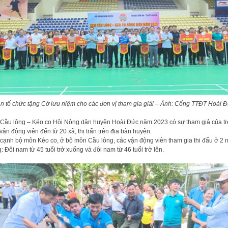
n tổ chức tặng Cờ lưu niệm cho các đơn vị tham gia giải – Ảnh: Cổng TTĐT Hoài 
 Cầu lông – Kéo co Hội Nông dân huyện Hoài Đức năm 2023 có sự tham giả của t
vận động viên đến từ 20 xã, thị trấn trên địa bàn huyện.
cạnh bộ môn Kéo co, ở bộ môn Cầu lông, các vận động viên tham gia thi đấu ở 2 n
: Đôi nam từ 45 tuổi trở xuống và đôi nam từ 46 tuổi trở lên.