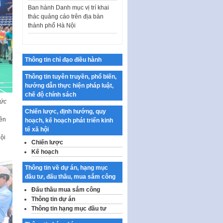
thành phố Hà Nội
Kế hoạch Tổ chức Cuộc thi
chính luận về bảo vệ nền tảng tư
tưởng của Đảng…
Công bố công khai dự toán kinh
Thông tin chỉ đạo điều hành
phí xây dựng pháp luật, hoàn
thiện thể chế, chính…
Thông tin tuyên truyền, phổ biến,
hướng dẫn thực hiện pháp luật,
Quy định về nghiên cứu, ứng
chế độ chính sách
dụng khoa học, công nghệ, đổi
Đức
mới sáng tạo và chuyển…
Chiến lược, định hướng, quy
rên
hoạch, kế hoạch phát triển kinh
Quy định chi tiết và hướng dẫn
tế xã hội
thi hành một số điều của Luật Lý
ội
lịch tư…
Chiến lược
Kế hoạch
Sửa đổi, bổ sung một số nội
dung tại Nghị quyết số 30/NQ-
Thông tin về dự án, hạng mục
CP ngày 24 tháng 02…
đầu tư, đấu thầu, mua sắm công
Ban hành Chương trình hành
Đấu thầu mua sắm công
động của Chính phủ thực hiện
Thông tin dự án
Nghị quyết số 02-NQ/TW ngày
Thông tin hạng mục đầu tư
17…