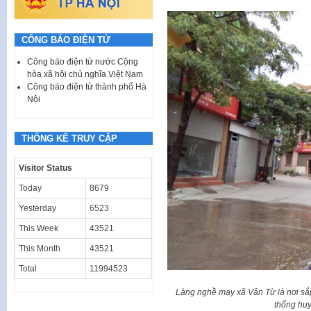
CÔNG BÁO ĐIỆN TỬ
Công báo điện tử nước Cộng
hòa xã hội chủ nghĩa Việt Nam
Công báo điện tử thành phố Hà
Nội
THỐNG KÊ TRUY CẬP
Visitor Status
Today
8679
Yesterday
6523
This Week
43521
This Month
43521
Total
11994523
Làng nghề may xã Vân Từ là nơi sắp
thống hu