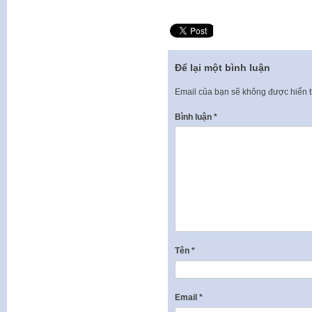
Để lại một bình luận
Email của bạn sẽ không được hiển t
Bình luận
*
Tên
*
Email
*