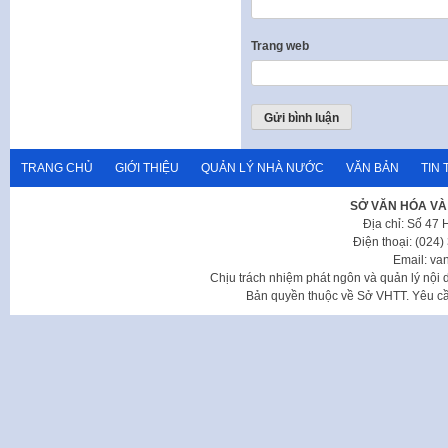
Trang web
TRANG CHỦ
GIỚI THIỆU
QUẢN LÝ NHÀ NƯỚC
VĂN BẢN
TIN 
SỞ VĂN HÓA VÀ
Địa chỉ: Số 47
Điện thoại: (024
Email: va
Chịu trách nhiệm phát ngôn và quản lý nộ
Bản quyền thuộc về Sở VHTT. Yêu cầu 