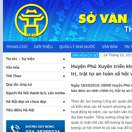
Skip
to
content
TRANG CHỦ
GIỚI THIỆU
QUẢN LÝ NHÀ NƯỚC
VĂN BẢN
TIN 
24 Tháng 10, 201
VĂN HÓA CƠ SỞ
Tin tức – Sự kiện
Huyện Phú Xuyên triển kh
Văn hóa
trị, trật tự an toàn xã hội
Thể Thao
Quy tắc ứng xử
Ngày 18/10/2019, UBND huyện Phú 
bảo đảm an ninh chính trị, trật tự an 
Người Hà Nội thanh lịch, văn minh
Theo đó, lực lượng Công an, quân độ
Hà Nội đẹp và chưa đẹp
và triển khai các kế hoạch phương án
Tiêu điểm Hà Nội
hoạt động kỷ niệm, các sự kiện văn hóa
địa bàn huyện. Tăng cường công tác nắ
quản lý chặt chẽ các đối tượng là ngườ
tượng cơ hội chính trị và các loại đối 