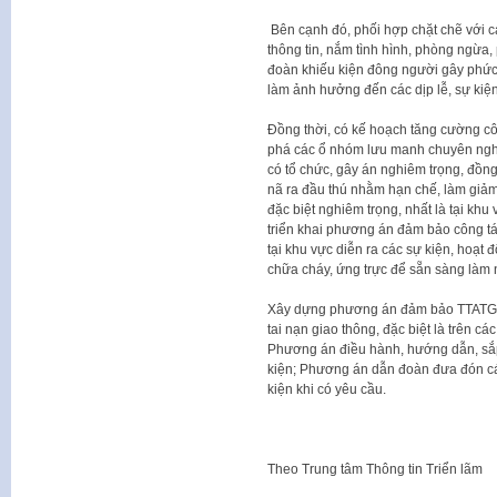
Bên cạnh đó, phối hợp chặt chẽ với c
thông tin, nắm tình hình, phòng ngừa,
đoàn khiếu kiện đông người gây phức 
làm ảnh hưởng đến các dịp lễ, sự kiện
Đồng thời, có kế hoạch tăng cường công
phá các ổ nhóm lưu manh chuyên nghiệ
có tổ chức, gây án nghiêm trọng, đồng 
nã ra đầu thú nhằm hạn chế, làm giảm
đặc biệt nghiêm trọng, nhất là tại khu
triển khai phương án đảm bảo công tá
tại khu vực diễn ra các sự kiện, hoạt
chữa cháy, ứng trực để sẵn sàng làm n
Xây dựng phương án đảm bảo TTATGT, 
tai nạn giao thông, đặc biệt là trên c
Phương án điều hành, hướng dẫn, sắp 
kiện; Phương án dẫn đoàn đưa đón cá
kiện khi có yêu cầu.
Theo
Trung tâm Thông tin Triển lãm