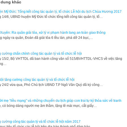
 dung khác
n Mỹ Đức: Tổng kết công tác quản lý, tổ chức Lễ hội du lịch Chùa Hương 2017
 14/6, UBND huyện Mỹ Đức tổ chức tổng kết công tác quản lý, tổ…
Xuyên: Ra quân giải tỏa, xử lý vi phạm hành lang an toàn giao thông
g ngày ra quân, Đoàn đã giải tỏa 6 lều lán, phá dỡ 24 bục,…
 cường chấn chỉnh công tác quản lý và tổ chức lễ hội
 15/2, Bộ VHTTDL đã ban hành công văn số 515/BVHTTDL-VHCS về việc tăng
ng…
ội tăng cường công tác quản lý và tổ chức lễ hội
 24/2 vừa qua, Phó Chủ tịch UBND T.P Ngô Văn Quý đã ký công…
i mẹ “liều mạng” và những chuyến du lịch giúp con trai tự kỷ thỏa sức vẽ tranh
, có bóng dáng người mẹ âm thầm, lặng lẽ mài mực, cắt giấy…
 cường công tác quản lý và tổ chức lễ hội năm 2017
mục tiêu tổ chức các lễ hội trên địa bàn thành phố đảm bảo…