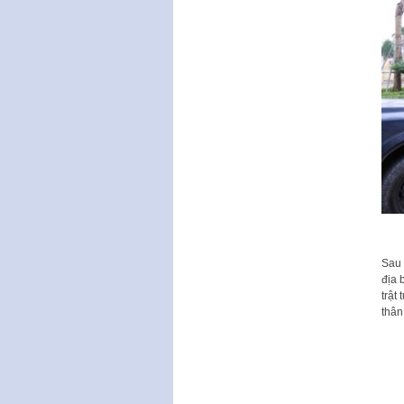
Sau 
địa 
trật
thân