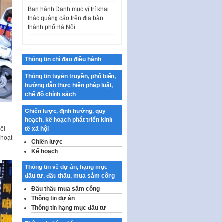
thác quảng cáo trên địa bàn
thành phố Hà Nội
Kế hoạch Tổ chức Cuộc thi
chính luận về bảo vệ nền tảng tư
tưởng của Đảng…
Thông tin chỉ đạo điều hành
Công bố công khai dự toán kinh
phí xây dựng pháp luật, hoàn
Thông tin tuyên truyền, phổ biến,
thiện thể chế, chính…
hướng dẫn thực hiện pháp luật,
Quy định về nghiên cứu, ứng
chế độ chính sách
dụng khoa học, công nghệ, đổi
Chiến lược, định hướng, quy
mới sáng tạo và chuyển…
hoạch, kế hoạch phát triển kinh
Quy định chi tiết và hướng dẫn
tế xã hội
ôi
thi hành một số điều của Luật Lý
 hoạt
Chiến lược
lịch tư…
Kế hoạch
Sửa đổi, bổ sung một số nội
Thông tin về dự án, hạng mục
dung tại Nghị quyết số 30/NQ-
đầu tư, đấu thầu, mua sắm công
CP ngày 24 tháng 02…
Đấu thầu mua sắm công
Ban hành Chương trình hành
Thông tin dự án
động của Chính phủ thực hiện
Thông tin hạng mục đầu tư
Nghị quyết số 02-NQ/TW ngày
17…