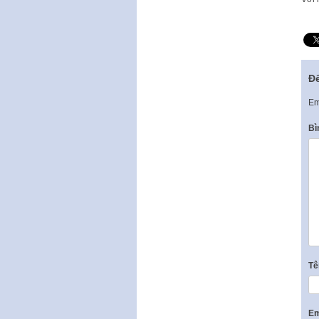
Để
Em
Bì
T
Em