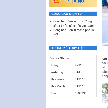
CÔNG BÁO ĐIỆN TỬ
Công báo điện tử nước Cộng
hòa xã hội chủ nghĩa Việt Nam
Công báo điện tử thành phố Hà
Nội
THỐNG KÊ TRUY CẬP
Visitor Status
Đợt 
các 
Today
2992
lại 
các 
Yesterday
5147
nâng
This Week
31314
This Month
31314
Total
11982316