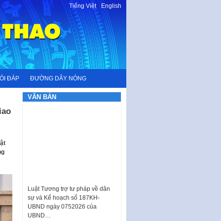
Tiếng Việt
-
English
ỎI ĐÁP
ĐƯỜNG DÂY NÓNG
VĂN BẢN
iao
ật
ng
Luật Tương trợ tư pháp về dân
sự và Kế hoạch số 187KH-
UBND ngày 0752026 của
UBND…
Ban hành Danh mục vị trí khai