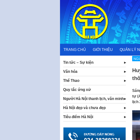
Skip
to
content
TRANG CHỦ
GIỚI THIỆU
QUẢN LÝ 
NGƯ
Tin tức – Sự kiện
Huy
Văn hóa
thô
Thể Thao
Quy tắc ứng xử
Sáng
tự (
Người Hà Nội thanh lịch, văn minh
lịch
Hà Nội đẹp và chưa đẹp
Tiêu điểm Hà Nội