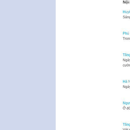
Nội
Huyệ
Sáng
Phú 
Tron
Tăng
Ngày
cườ
Hà N
Ngày
Ngườ
Ở đó
Tăng
Với 