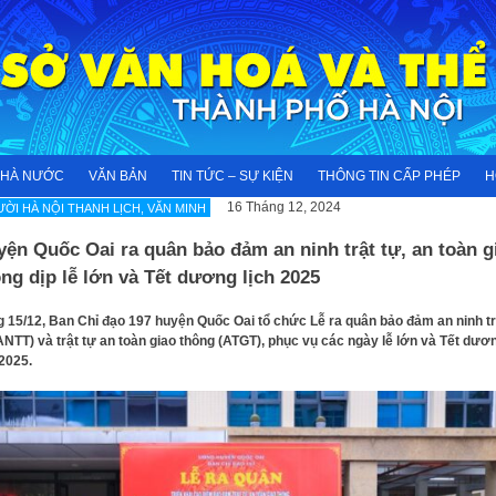
NHÀ NƯỚC
VĂN BẢN
TIN TỨC – SỰ KIỆN
THÔNG TIN CẤP PHÉP
H
16 Tháng 12, 2024
ỜI HÀ NỘI THANH LỊCH, VĂN MINH
ện Quốc Oai ra quân bảo đảm an ninh trật tự, an toàn g
ng dịp lễ lớn và Tết dương lịch 2025
 15/12, Ban Chỉ đạo 197 huyện Quốc Oai tổ chức Lễ ra quân bảo đảm an ninh tr
ANTT) và trật tự an toàn giao thông (ATGT), phục vụ các ngày lễ lớn và Tết dươ
 2025.