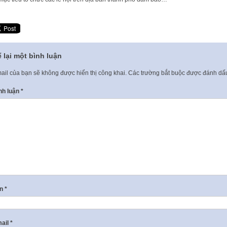
 lại một bình luận
ail của bạn sẽ không được hiển thị công khai.
Các trường bắt buộc được đánh d
nh luận
*
ên
*
ail
*