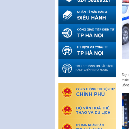
Đợt 
trườ
động