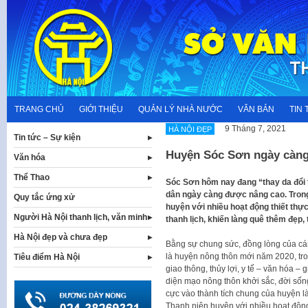
Skip
to
content
TRANG CHỦ
GIỚI THIỆU
QUẢN LÝ NHÀ NƯỚC
VĂN BẢN
TIN 
9 Tháng 7, 2021
HÀ NỘI ĐẸP
Tin tức – Sự kiện
Huyện Sóc Sơn ngày càng
Văn hóa
Thể Thao
Sóc Sơn hôm nay đang “thay da đổi t
dân ngày càng được nâng cao. Trong
Quy tắc ứng xử
huyện với nhiều hoạt động thiết thự
Người Hà Nội thanh lịch, văn minh
thanh lịch, khiến làng quê thêm đẹp
Hà Nội đẹp và chưa đẹp
Bằng sự chung sức, đồng lòng của c
là huyện nông thôn mới năm 2020, tro
Tiêu điểm Hà Nội
giao thông, thủy lợi, y tế – văn hóa –
diện mạo nông thôn khởi sắc, đời số
cực vào thành tích chung của huyện l
Thanh niên huyện với nhiều hoạt động