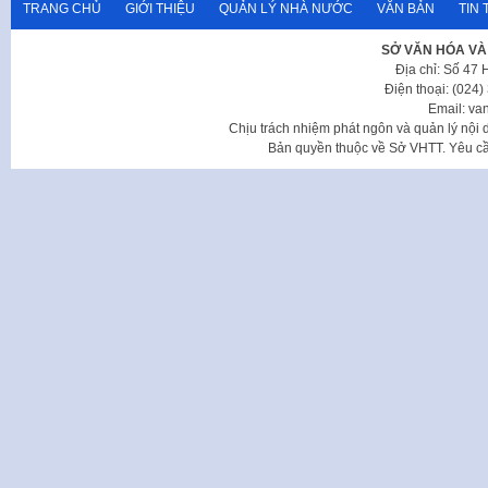
TRANG CHỦ
GIỚI THIỆU
QUẢN LÝ NHÀ NƯỚC
VĂN BẢN
TIN 
SỞ VĂN HÓA VÀ
Địa chỉ: Số 47
Điện thoại: (024
Email: va
Chịu trách nhiệm phát ngôn và quản lý nộ
Bản quyền thuộc về Sở VHTT. Yêu cầu 