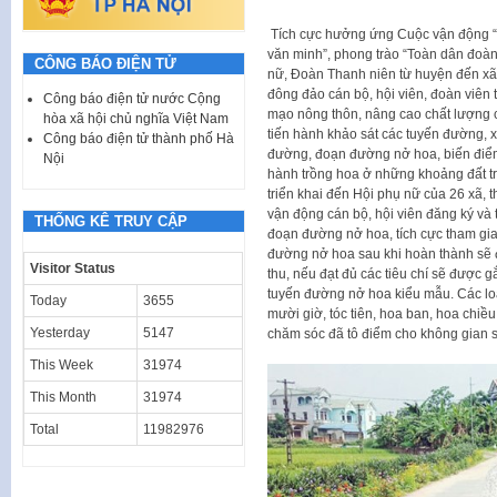
Tích cực hưởng ứng Cuộc vận động “T
văn minh”, phong trào “Toàn dân đoàn
CÔNG BÁO ĐIỆN TỬ
nữ, Đoàn Thanh niên từ huyện đến xã đ
đông đảo cán bộ, hội viên, đoàn viên t
Công báo điện tử nước Cộng
mạo nông thôn, nâng cao chất lượng 
hòa xã hội chủ nghĩa Việt Nam
tiến hành khảo sát các tuyến đường, x
Công báo điện tử thành phố Hà
đường, đoạn đường nở hoa, biến điểm 
Nội
hành trồng hoa ở những khoảng đất 
triển khai đến Hội phụ nữ của 26 xã, th
vận động cán bộ, hội viên đăng ký và 
THỐNG KÊ TRUY CẬP
đoạn đường nở hoa, tích cực tham gia
đường nở hoa sau khi hoàn thành sẽ đ
Visitor Status
thu, nếu đạt đủ các tiêu chí sẽ được 
tuyến đường nở hoa kiểu mẫu. Các loạ
Today
3655
mười giờ, tóc tiên, hoa ban, hoa chiề
Yesterday
5147
chăm sóc đã tô điểm cho không gian 
This Week
31974
This Month
31974
Total
11982976