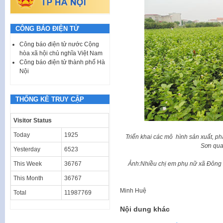
CÔNG BÁO ĐIỆN TỬ
Công báo điện tử nước Cộng
hòa xã hội chủ nghĩa Việt Nam
Công báo điện tử thành phố Hà
Nội
THỐNG KÊ TRUY CẬP
Visitor Status
Today
1925
Triển khai các mô hình sản xuất, ph
Sơn qua
Yesterday
6523
Ảnh:Nhiều chị em phụ nữ xã Đông X
This Week
36767
This Month
36767
Minh Huệ
Total
11987769
Nội dung khác