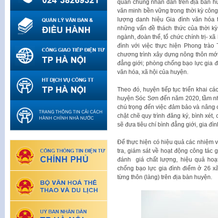
quần chúng nhân dân trên địa bàn hu
văn minh bền vững trong thời kỳ côn
lượng danh hiệu Gia đình văn hóa 
những vấn đề thách thức của thời 
ngành, đoàn thể, tổ chức chính trị- xã 
đình với việc thực hiện Phong trào
chương trình xây dựng nông thôn mới;
đẳng giới; phòng chống bạo lực gia đì
văn hóa, xã hội của huyện.
Theo đó, huyện tiếp tục triển khai cá
huyện Sóc Sơn đến năm 2020, tầm nh
chú trọng đến việc đảm bảo và nâng 
chặt chẽ quy trình đăng ký, bình xét
sẽ đưa tiêu chí bình đẳng giới, gia đ
Để thực hiện có hiệu quả các nhiệm 
tra, giám sát về hoạt động công tác g
đánh giá chất lượng, hiệu quả hoạ
chống bạo lực gia đình điểm ở 26 xã,
từng thôn (làng) trên địa bàn huyện.