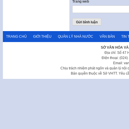
Trang web
TRANG CHỦ
GIỚI THIỆU
QUẢN LÝ NHÀ NƯỚC
VĂN BẢN
TIN 
SỞ VĂN HÓA VÀ
Địa chỉ: Số 47
Điện thoại: (024
Email: va
Chịu trách nhiệm phát ngôn và quản lý nộ
Bản quyền thuộc về Sở VHTT. Yêu cầu 