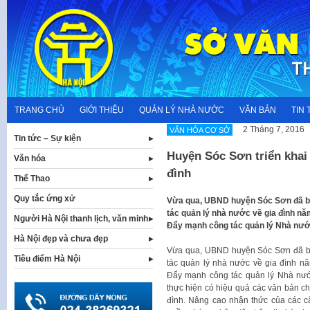
Skip
to
content
TRANG CHỦ
GIỚI THIỆU
QUẢN LÝ NHÀ NƯỚC
VĂN BẢN
TIN 
2 Tháng 7, 2016
VĂN HÓA CƠ SỞ
Tin tức – Sự kiện
Huyện Sóc Sơn triển khai
Văn hóa
đình
Thể Thao
Quy tắc ứng xử
Vừa qua, UBND huyện Sóc Sơn đã ba
tác quản lý nhà nước về gia đình n
Người Hà Nội thanh lịch, văn minh
Đẩy mạnh công tác quản lý Nhà nước 
Hà Nội đẹp và chưa đẹp
Vừa qua, UBND huyện Sóc Sơn đã ba
Tiêu điểm Hà Nội
tác quản lý nhà nước về gia đình n
Đẩy mạnh công tác quản lý Nhà nước
thực hiện có hiệu quả các văn bản c
đình. Nâng cao nhận thức của các cấp