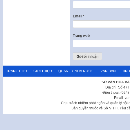
Email
*
Trang web
TRANG CHỦ
GIỚI THIỆU
QUẢN LÝ NHÀ NƯỚC
VĂN BẢN
TIN 
SỞ VĂN HÓA VÀ
Địa chỉ: Số 47
Điện thoại: (024
Email: va
Chịu trách nhiệm phát ngôn và quản lý nộ
Bản quyền thuộc về Sở VHTT. Yêu cầu 