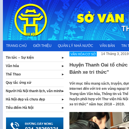
Skip
to
content
TRANG CHỦ
GIỚI THIỆU
QUẢN LÝ NHÀ NƯỚC
VĂN BẢN
TIN 
14 Tháng 3, 2019
VĂN HÓA CƠ SỞ
Tin tức – Sự kiện
Huyện Thanh Oai tổ chức 
Văn hóa
Bánh xe tri thức”
Thể Thao
Quy tắc ứng xử
Với mục tiêu mang sách, truyện, dụng
internet đến với trẻ em vùng ngoại t
Người Hà Nội thanh lịch, văn minh
Trung tâm Văn hóa, Thông tin và Thể
huyện phối hợp với Thư viện Hà Nội
Hà Nội đẹp và chưa đẹp
xe tri thức” năm học 2018 – 2019.
Tiêu điểm Hà Nội