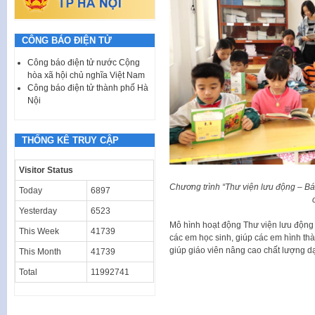
CÔNG BÁO ĐIỆN TỬ
Công báo điện tử nước Cộng
hòa xã hội chủ nghĩa Việt Nam
Công báo điện tử thành phố Hà
Nội
THỐNG KÊ TRUY CẬP
Visitor Status
Chương trình “Thư viện lưu động – Bá
Today
6897
Yesterday
6523
Mô hình hoạt động Thư viện lưu động
This Week
41739
các em học sinh, giúp các em hình th
giúp giáo viên nâng cao chất lượng d
This Month
41739
Total
11992741