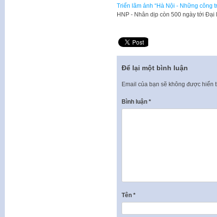
Triển lãm ảnh “Hà Nội - Những công tr
​HNP - Nhân dịp còn 500 ngày tới Đạ
Để lại một bình luận
Email của bạn sẽ không được hiển t
Bình luận
*
Tên
*