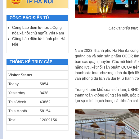
CÔNG BÁO ĐIỆN TỬ
Công báo điện tử nước Cộng
Các đại biểu thực
hòa xã hội chủ nghĩa Việt Nam
Công báo điện tử thành phố Hà
Nội
Năm 2023, thành phố Hà Nội đã công nhận
quảng bá và bán sản phẩm OCOP, làng
THỐNG KÊ TRUY CẬP
bàn các quận, huyện. Các mô hình đ
năng lực, kết nối sản phẩm OCOP trên
thành các tour, chương trình du lịch l
Visitor Status
văn phòng du lịch và đại lý lữ hành t
Today
5854
Trong khuôn khổ của triển lãm, UBND
Yesterday
8438
thanh toán không dùng tiền mặt, góp p
tạo sự minh bạch trong các khoản chi t
This Week
43862
This Month
58154
Total
12009156