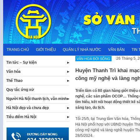
Skip
to
content
TRANG CHỦ
GIỚI THIỆU
QUẢN LÝ NHÀ NƯỚC
VĂN BẢN
TIN 
26 Tháng 5, 
VĂN HOÁ ĐỜI SỐNG
Tin tức – Sự kiện
Huyện Thanh Trì khai mạc
Văn hóa
công mỹ nghệ và làng ng
Thể Thao
Quy tắc ứng xử
Triển lãm có 80 gian hàng giới thiệ
nghệ, các sản phẩm OCOP… Thông qua
Người Hà Nội thanh lịch, văn minh
tìm hiểu, kết nối hoạt động thiết kế s
sáng tạo, du lịch.
Hà Nội đẹp và chưa đẹp
Tiêu điểm Hà Nội
Tối 25/5, tại Trung tâm Văn hóa, Thô
Hà Nội phối hợp với UBND huyện Than
công mỹ nghệ và làng nghề huyện Tha
28/5/2024.