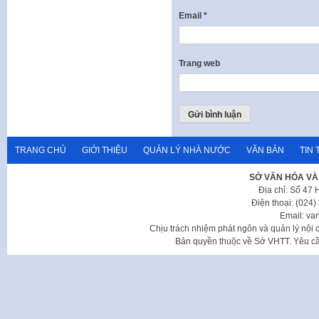
Email
*
Trang web
TRANG CHỦ
GIỚI THIỆU
QUẢN LÝ NHÀ NƯỚC
VĂN BẢN
TIN 
SỞ VĂN HÓA VÀ
Địa chỉ: Số 47
Điện thoại: (024
Email: va
Chịu trách nhiệm phát ngôn và quản lý nộ
Bản quyền thuộc về Sở VHTT. Yêu cầu 