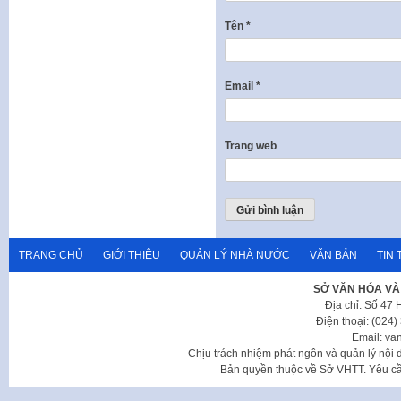
Tên
*
Email
*
Trang web
TRANG CHỦ
GIỚI THIỆU
QUẢN LÝ NHÀ NƯỚC
VĂN BẢN
TIN 
SỞ VĂN HÓA VÀ
Địa chỉ: Số 47
Điện thoại: (024
Email: va
Chịu trách nhiệm phát ngôn và quản lý nộ
Bản quyền thuộc về Sở VHTT. Yêu cầu 