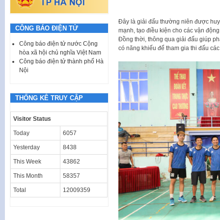
Đây là giải đấu thường niên được huy
CÔNG BÁO ĐIỆN TỬ
mạnh, tạo điều kiện cho các vận động 
Đồng thời, thông qua giải đấu giúp ph
Công báo điện tử nước Cộng
có năng khiếu để tham gia thi đấu các
hòa xã hội chủ nghĩa Việt Nam
Công báo điện tử thành phố Hà
Nội
THỐNG KÊ TRUY CẬP
Visitor Status
Today
6057
Yesterday
8438
This Week
43862
This Month
58357
Total
12009359