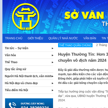
Skip
to
content
TRANG CHỦ
GIỚI THIỆU
QUẢN LÝ NHÀ NƯỚC
VĂN BẢN
TIN 
2 Tháng 
THỂ THAO QUẦN CHÚNG
Tin tức – Sự kiện
Huyện Thường Tín: Hơn 3
Văn hóa
chuyền vô địch năm 2024
Thể Thao
Quy tắc ứng xử
Đây là giải đấu thường niên được hu
mạnh, tạo điều kiện cho các vận động
Người Hà Nội thanh lịch, văn minh
Đồng thời, giúp phát hiện và tuyển 
thi đấu các giải bóng chuyền cấp trê
Hà Nội đẹp và chưa đẹp
Tiêu điểm Hà Nội
Tiếp tục hưởng ứng cuộc vận động “T
đại’’, vừa qua, UBND huyện Thường T
2024.