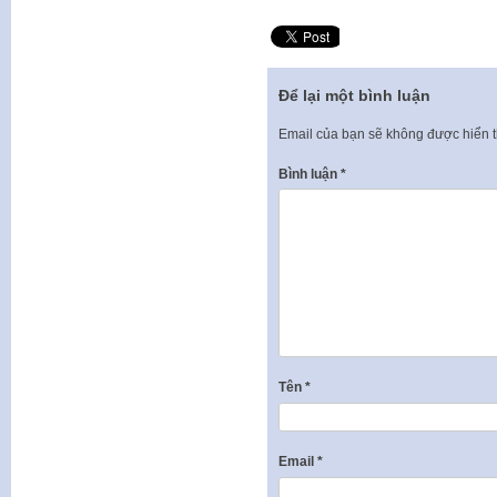
Để lại một bình luận
Email của bạn sẽ không được hiển t
Bình luận
*
Tên
*
Email
*