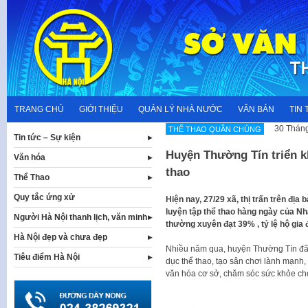
Skip
to
content
TRANG CHỦ
GIỚI THIỆU
QUẢN LÝ NHÀ NƯỚC
VĂN BẢN
TIN 
30 Tháng
THỂ THAO QUẦN CHÚNG
Tin tức – Sự kiện
Huyện Thường Tín triển kh
Văn hóa
thao
Thể Thao
Quy tắc ứng xử
Hiện nay, 27/29 xã, thị trấn trên đị
luyện tập thể thao hàng ngày của Nh
Người Hà Nội thanh lịch, văn minh
thường xuyên đạt 39% , tỷ lệ hộ gia 
Hà Nội đẹp và chưa đẹp
Nhiều năm qua, huyện Thường Tín đã l
Tiêu điểm Hà Nội
dục thể thao, tạo sân chơi lành mạnh,
văn hóa cơ sở, chăm sóc sức khỏe ch