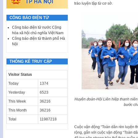
trào luyện tập từ cơ sở.
CÔNG BÁO ĐIỆN TỬ
Công báo điện tử nước Cộng
hòa xã hội chủ nghĩa Việt Nam
Công báo điện tử thành phố Hà
Nội
THỐNG KÊ TRUY CẬP
Visitor Status
Today
1374
Yesterday
6523
Huyện đoàn-Hội Liên hiệp thanh niê
This Week
36216
bước ch
This Month
36216
Total
11987218
Cuộc vận động “Toàn dân rèn luyện th
rộng, gắn với cuộc vận động “Toàn dâ
đã tạo nên phong trào thể thao quần c