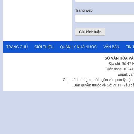
Trang web
TRANG CHỦ
GIỚI THIỆU
QUẢN LÝ NHÀ NƯỚC
VĂN BẢN
TIN 
SỞ VĂN HÓA VÀ
Địa chỉ: Số 47
Điện thoại: (024
Email: va
Chịu trách nhiệm phát ngôn và quản lý nộ
Bản quyền thuộc về Sở VHTT. Yêu cầu 