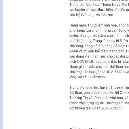
Trung tâm Văn hóa, Thông tin và Thể
tạo huyện chỉ đạo thực hiện có hiệu q
của Bộ Giáo dục và Đào tạo…
Hàng năm, Trung tâm văn hóa, Thông t
phát hiện, lựa chọn những vận động v
luyện, đào tạo, để nâng cao thành tích
phố. Hiện nay, Trung tâm duy trì 5 lớ
cầu lông, bóng đá nữ, bóng đá nam U
luyện và thi đấu thể thao thành phố.
vận động viên nam, nữ cho các đội t
dịch COVID-19, nhiều giải đấu bị ho
tham gia thi đấu các môn thể thao họ
chương các loại gồm 8HCV, 7 HCB và
lông, đá cầu, điền kinh…
Trong thời gian tới, huyện Thường Tín
thể thao, góp phần thực hiện tốt Chư
Thường Tín về “Phát triển văn hóa, xã 
mạnh xây dựng người Thường Tín than
lực huyện giai đoạn 2020 – 2025”.