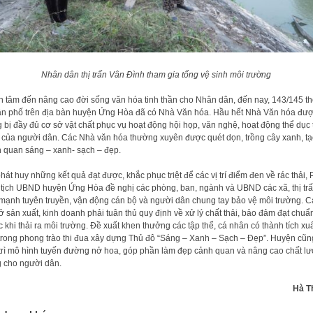
Nhân dân thị trấn Vân Đình tham gia tổng vệ sinh môi trường
 tâm đến nâng cao đời sống văn hóa tinh thần cho Nhân dân, đến nay, 143/145 th
ân phố trên địa bàn huyện Ứng Hòa đã có Nhà Văn hóa. Hầu hết Nhà Văn hóa đư
g bị đầy đủ cơ sở vật chất phục vụ hoạt động hội họp, văn nghệ, hoạt động thể dục 
 của người dân. Các Nhà văn hóa thường xuyên được quét dọn, trồng cây xanh, t
 quan sáng – xanh- sạch – đẹp.
hát huy những kết quả đạt được, khắc phục triệt để các vị trí điểm đen về rác thải,
tịch UBND huyện Ứng Hòa đề nghị các phòng, ban, ngành và UBND các xã, thị tr
mạnh tuyên truyền, vận động cán bộ và người dân chung tay bảo vệ môi trường. C
ở sản xuất, kinh doanh phải tuân thủ quy định về xử lý chất thải, bảo đảm đạt chuẩ
c khi thải ra môi trường. Đề xuất khen thưởng các tập thể, cá nhân có thành tích xu
trong phong trào thi đua xây dựng Thủ đô “Sáng – Xanh – Sạch – Đẹp”. Huyện cũn
trì mô hình tuyến đường nở hoa, góp phần làm đẹp cảnh quan và nâng cao chất l
 cho người dân.
Hà T