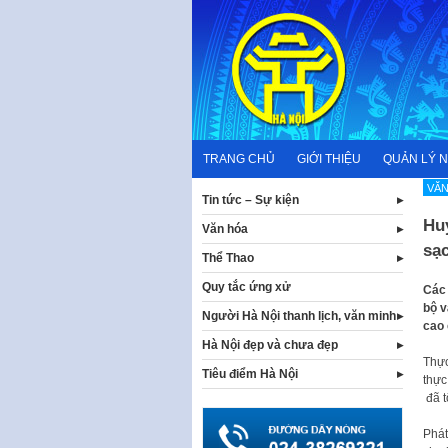
Skip
to
content
TRANG CHỦ
GIỚI THIỆU
QUẢN LÝ 
VĂN
Tin tức – Sự kiện
Hu
Văn hóa
sạ
Thể Thao
Quy tắc ứng xử
Các 
bộ v
Người Hà Nội thanh lịch, văn minh
cao
Hà Nội đẹp và chưa đẹp
Thực
Tiêu điểm Hà Nội
thực
đã t
Phát