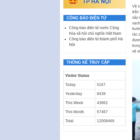
Vệ s
trấn
xây 
CÔNG BÁO ĐIỆN TỬ
sạch
Công báo điện tử nước Cộng
trườ
hòa xã hội chủ nghĩa Việt Nam
rác 
Công báo điện tử thành phố Hà
được
Nội
trun
vệ s
THỐNG KÊ TRUY CẬP
Visitor Status
Today
5167
Yesterday
8438
This Week
43862
This Month
57467
Total
12008469