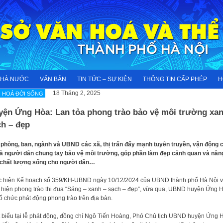
NHÀ NƯỚC
VĂN BẢN
TIN TỨC – SỰ KIỆN
THÔNG TIN CẤP PHÉP
H
18 Tháng 2, 2025
 HOÁ ĐỜI SỐNG
yện Ứng Hòa: Lan tỏa phong trào bảo vệ môi trường xan
ch – đẹp
phòng, ban, ngành và UBND các xã, thị trấn đẩy mạnh tuyên truyền, vận động 
à người dân chung tay bảo vệ môi trường, góp phần làm đẹp cảnh quan và nân
 chất lượng sống cho người dân…
 hiện Kế hoạch số 359/KH-UBND ngày 10/12/2024 của UBND thành phố Hà Nội 
 hiện phong trào thi đua “Sáng – xanh – sạch – đẹp”, vừa qua, UBND huyện Ứng 
ổ chức phát động phong trào trên địa bàn.
 biểu tại lễ phát động, đồng chí Ngô Tiến Hoàng, Phó Chủ tịch UBND huyện Ứng 