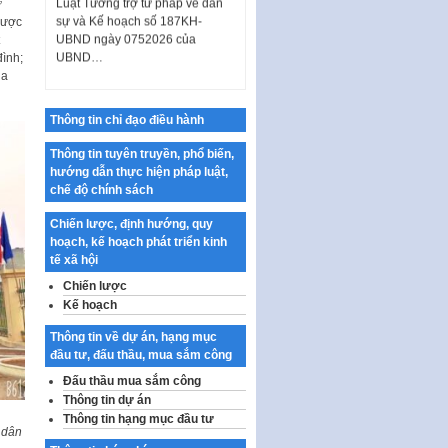
ự
UBND ngày 0752026 của
được
UBND…
đình;
Ban hành Danh mục vị trí khai
ủa
thác quảng cáo trên địa bàn
thành phố Hà Nội
Thông tin chỉ đạo điều hành
Kế hoạch Tổ chức Cuộc thi
chính luận về bảo vệ nền tảng tư
Thông tin tuyên truyền, phổ biến,
tưởng của Đảng…
hướng dẫn thực hiện pháp luật,
chế độ chính sách
Công bố công khai dự toán kinh
phí xây dựng pháp luật, hoàn
Chiến lược, định hướng, quy
thiện thể chế, chính…
hoạch, kế hoạch phát triển kinh
tế xã hội
Quy định về nghiên cứu, ứng
dụng khoa học, công nghệ, đổi
Chiến lược
mới sáng tạo và chuyển…
Kế hoạch
Quy định chi tiết và hướng dẫn
Thông tin về dự án, hạng mục
thi hành một số điều của Luật Lý
đầu tư, đấu thầu, mua sắm công
lịch tư…
Đấu thầu mua sắm công
Sửa đổi, bổ sung một số nội
Thông tin dự án
dung tại Nghị quyết số 30/NQ-
Thông tin hạng mục đầu tư
CP ngày 24 tháng 02…
 dân