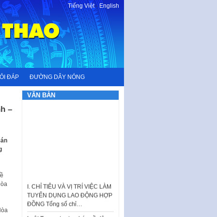
Tiếng Việt
-
English
ỎI ĐÁP
ĐƯỜNG DÂY NÓNG
VĂN BẢN
h –
cán
g
về
I. CHỈ TIÊU VÀ VỊ TRÍ VIỆC LÀM
Hòa
TUYỂN DỤNG LAO ĐỘNG HỢP
ĐỒNG Tổng số chỉ…
Luật Tương trợ tư pháp về dân
Hòa
sự và Kế hoạch số 187KH-