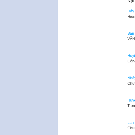
Nội
Đẩy 
Hiện
Bàn 
VĂN
Huyệ
Công
Nhảy
Chươ
Huyệ
Tron
Lan 
Chun