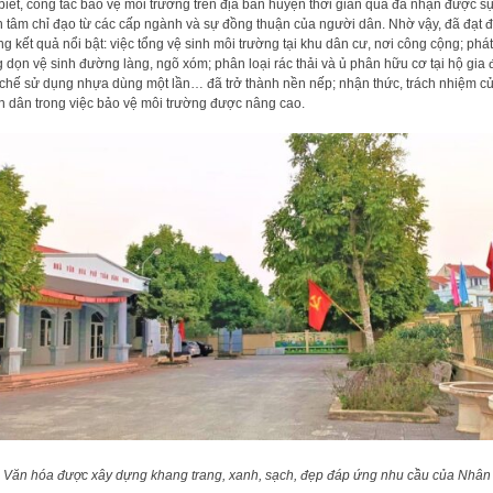
biết, công tác bảo vệ môi trường trên địa bàn huyện thời gian qua đã nhận được s
 tâm chỉ đạo từ các cấp ngành và sự đồng thuận của người dân. Nhờ vậy, đã đạt 
g kết quả nổi bật: việc tổng vệ sinh môi trường tại khu dân cư, nơi công cộng; phát
 dọn vệ sinh đường làng, ngõ xóm; phân loại rác thải và ủ phân hữu cơ tại hộ gia 
chế sử dụng nhựa dùng một lần… đã trở thành nền nếp; nhận thức, trách nhiệm c
 dân trong việc bảo vệ môi trường được nâng cao.
 Văn hóa được xây dựng khang trang, xanh, sạch, đẹp đáp ứng nhu cầu của Nhân