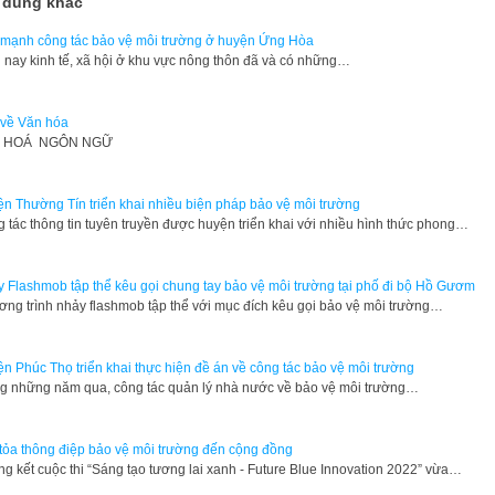
 dung khác
mạnh công tác bảo vệ môi trường ở huyện Ứng Hòa
 nay kinh tế, xã hội ở khu vực nông thôn đã và có những…
về Văn hóa
 HOÁ NGÔN NGỮ
n Thường Tín triển khai nhiều biện pháp bảo vệ môi trường
 tác thông tin tuyên truyền được huyện triển khai với nhiều hình thức phong…
 Flashmob tập thể kêu gọi chung tay bảo vệ môi trường tại phố đi bộ Hồ Gươm
ng trình nhảy flashmob tập thể với mục đích kêu gọi bảo vệ môi trường…
n Phúc Thọ triển khai thực hiện đề án về công tác bảo vệ môi trường
g những năm qua, công tác quản lý nhà nước về bảo vệ môi trường…
tỏa thông điệp bảo vệ môi trường đến cộng đồng
g kết cuộc thi “Sáng tạo tương lai xanh - Future Blue Innovation 2022” vừa…