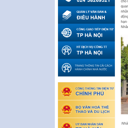
cho 
quan
nhữn
động
hạn 
Nhân
Nhà