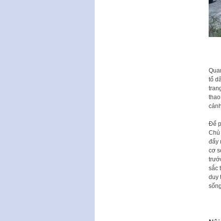
Quan
tổ d
tran
thao
cảnh
Để p
Chủ 
đẩy 
cơ s
trướ
sắc 
duy 
sống