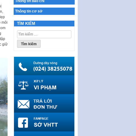
Thông tin báo chí
Ban hành Chương trình hành
ị
động của Chính phủ thực hiện
Thông tin cơ sở
n,
Nghị quyết số 02-NQ/TW ngày
dẹp
17…
ệ môi
TÌM KIẾM
 gom
THÔNG BÁO Tuyển dụng lao
Tìm
g
động hợp đồng theo Nghị định
kiếm
 tập
số 111/2022/NĐ-CP ngày
cho:
c giữ
30/12/2022 của Chính…
Sửa đổi, bổ sung một số điều
của Thông tư số 320/2016/TT-
BTC của Bộ trưởng Bộ Tài…
Quy định về quản lý website
thương mại điện tử
Nghị quyết quy định điều kiện,
thủ tục tặng, thu hồi danh hiệu
"Công dân danh dự…
Nghị quyết quy định một số
chính sách thúc đẩy nghiên cứu
khoa học, phát triển công…
Nghị quyết công bố Nghị quyết
quy phạm pháp luật của HĐND