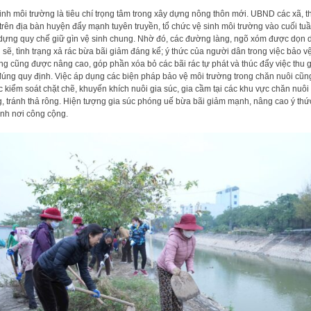
inh môi trường là tiêu chí trọng tâm trong xây dựng nông thôn mới. UBND các xã, th
 trên địa bàn huyện đẩy mạnh tuyên truyền, tổ chức vệ sinh môi trường vào cuối tuầ
dựng quy chế giữ gìn vệ sinh chung. Nhờ đó, các đường làng, ngõ xóm được dọn 
 sẽ, tình trạng xả rác bừa bãi giảm đáng kể; ý thức của người dân trong việc bảo v
ng cũng được nâng cao, góp phần xóa bỏ các bãi rác tự phát và thúc đẩy việc thu
đúng quy định. Việc áp dụng các biện pháp bảo vệ môi trường trong chăn nuôi cũn
 kiểm soát chặt chẽ, khuyến khích nuôi gia súc, gia cầm tại các khu vực chăn nuôi
g, tránh thả rông. Hiện tượng gia súc phóng uế bừa bãi giảm mạnh, nâng cao ý thứ
inh nơi công cộng.