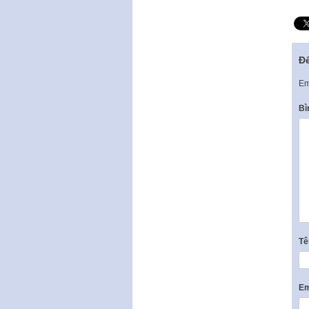
Để
Em
Bì
T
Em