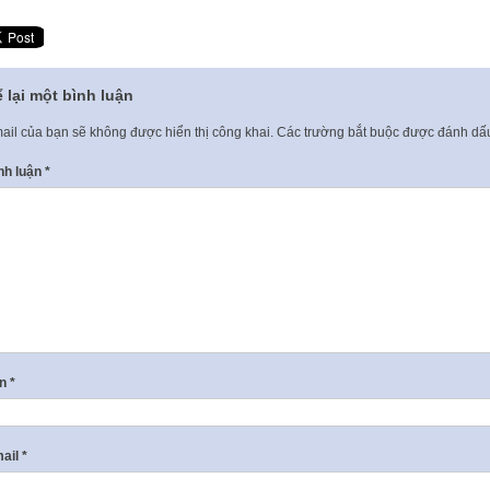
 lại một bình luận
ail của bạn sẽ không được hiển thị công khai.
Các trường bắt buộc được đánh d
nh luận
*
ên
*
ail
*