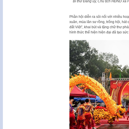
Bí thư Đảng ủy, Chủ tịch HĐND xã 
Phần hội diễn ra sôi nổi với nhiều ho
xuân, múa lân sư rồng, trống hội, hát 
đất Việt”, khai bút và tặng chữ thư ph
hình thức thể hiện hiện đại đã tạo sứ