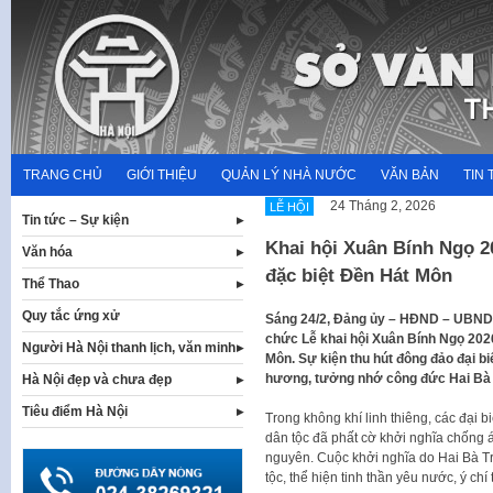
Skip
to
content
TRANG CHỦ
GIỚI THIỆU
QUẢN LÝ NHÀ NƯỚC
VĂN BẢN
TIN 
24 Tháng 2, 2026
LỄ HỘI
Tin tức – Sự kiện
Khai hội Xuân Bính Ngọ 20
Văn hóa
đặc biệt Đền Hát Môn
Thể Thao
Quy tắc ứng xử
Sáng 24/2, Đảng ủy – HĐND – UBND 
chức Lễ khai hội Xuân Bính Ngọ 2026
Người Hà Nội thanh lịch, văn minh
Môn. Sự kiện thu hút đông đảo đại 
hương, tưởng nhớ công đức Hai Bà
Hà Nội đẹp và chưa đẹp
Tiêu điểm Hà Nội
Trong không khí linh thiêng, các đại b
dân tộc đã phất cờ khởi nghĩa chống
nguyên. Cuộc khởi nghĩa do Hai Bà Tr
tộc, thể hiện tinh thần yêu nước, ý chí