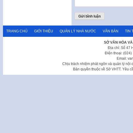
TRANG CHỦ
GIỚI THIỆU
QUẢN LÝ NHÀ NƯỚC
VĂN BẢN
TIN 
SỞ VĂN HÓA VÀ
Địa chỉ: Số 47
Điện thoại: (024
Email: va
Chịu trách nhiệm phát ngôn và quản lý nộ
Bản quyền thuộc về Sở VHTT. Yêu cầu 