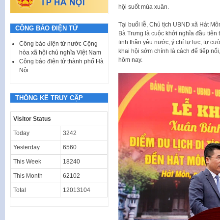
hội suốt mùa xuân.
Tại buổi lễ, Chủ tịch UBND xã Hát M
CÔNG BÁO ĐIỆN TỬ
Bà Trưng là cuộc khởi nghĩa đầu tiên 
tinh thần yêu nước, ý chí tự lực, tự c
Công báo điện tử nước Cộng
khai hội sớm chính là cách để tiếp nố
hòa xã hội chủ nghĩa Việt Nam
hôm nay.
Công báo điện tử thành phố Hà
Nội
THỐNG KÊ TRUY CẬP
Visitor Status
Today
3242
Yesterday
6560
This Week
18240
This Month
62102
Total
12013104