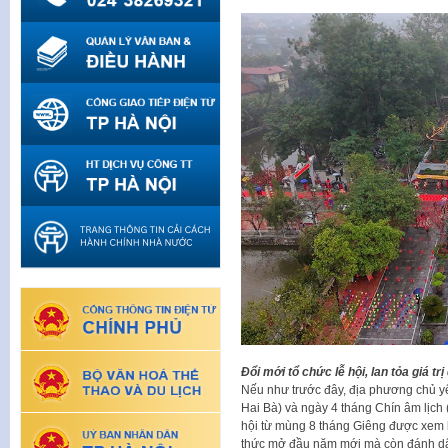
Đổi mới tổ chức lễ hội, lan tỏa giá trị 
Nếu như trước đây, địa phương chủ yế
Hai Bà) và ngày 4 tháng Chín âm lịch (
hội từ mùng 8 tháng Giêng được xem l
thức mở đầu năm mới mà còn đánh dấu 