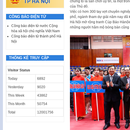
chứng tỏ là sân chơi uy tín, là một tr
của Thủ đô.
Việc có hơn 300 tay vợt chuyên nghiệp
CÔNG BÁO ĐIỆN TỬ
phố, ngành tham dự giải năm nay đã k
Hà Nội mở rộng tranh Cúp Báo Hànội
Công báo điện tử nước Cộng
những người hâm mộ bóng bàn cũng n
hòa xã hội chủ nghĩa Việt Nam
Công báo điện tử thành phố Hà
Nội
THỐNG KÊ TRUY CẬP
Visitor Status
Today
6892
Yesterday
9020
This Week
43862
This Month
50754
Total
12001756