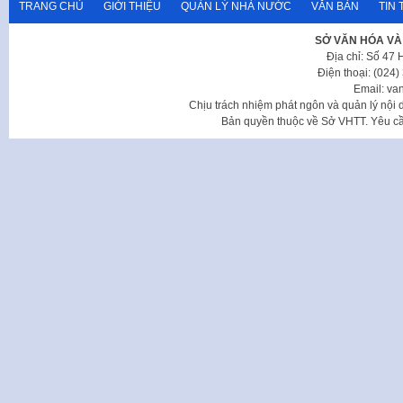
TRANG CHỦ
GIỚI THIỆU
QUẢN LÝ NHÀ NƯỚC
VĂN BẢN
TIN 
SỞ VĂN HÓA VÀ
Địa chỉ: Số 47
Điện thoại: (024
Email: va
Chịu trách nhiệm phát ngôn và quản lý nộ
Bản quyền thuộc về Sở VHTT. Yêu cầu 