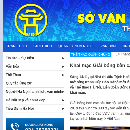
Skip
to
content
TRANG CHỦ
GIỚI THIỆU
QUẢN LÝ NHÀ NƯỚC
VĂN BẢN
TIN 
14 Tháng
THỂ THAO QUẦN CHÚNG
Tin tức – Sự kiện
Khai mạc Giải bóng bàn c
Văn hóa
Thể Thao
Sáng 14/11, tại Nhà thi đấu Trịnh Ho
mở rộng tranh Cúp Báo Hànộimới lầ
Quy tắc ứng xử
và Thể thao Hà Nội, Liên đoàn Bóng
Người Hà Nội thanh lịch, văn minh
khai màn.
Hà Nội đẹp và chưa đẹp
Giải bóng bàn các câu lạc bộ Hà Nội
2019 thu hút hơn 300 tay vợt đến từ 5
Tiêu điểm Hà Nội
tài. Quy tụ đông đảo VĐV tranh tài, giả
tay vợt nhất hiện nay ở Việt Nam.