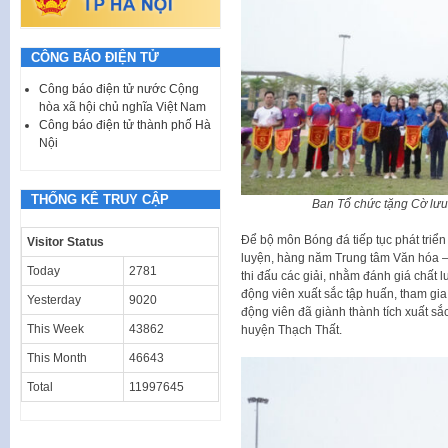
CÔNG BÁO ĐIỆN TỬ
Công báo điện tử nước Cộng
hòa xã hội chủ nghĩa Việt Nam
Công báo điện tử thành phố Hà
Nội
THỐNG KÊ TRUY CẬP
Ban Tổ chức tặng Cờ lưu
Để bộ môn Bóng đá tiếp tục phát triển
Visitor Status
luyện, hàng năm Trung tâm Văn hóa –
Today
2781
thi đấu các giải, nhằm đánh giá chất
động viên xuất sắc tập huấn, tham gia
Yesterday
9020
động viên đã giành thành tích xuất sắ
This Week
43862
huyện Thạch Thất.
This Month
46643
Total
11997645