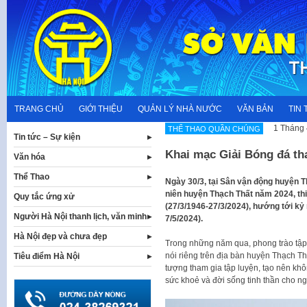
Skip
to
content
TRANG CHỦ
GIỚI THIỆU
QUẢN LÝ NHÀ NƯỚC
VĂN BẢN
TIN 
1 Tháng 
THỂ THAO QUẦN CHÚNG
Tin tức – Sự kiện
Khai mạc Giải Bóng đá th
Văn hóa
Thể Thao
Ngày 30/3, tại Sân vận động huyện T
niên huyện Thạch Thất năm 2024, th
Quy tắc ứng xử
(27/3/1946-27/3/2024), hướng tới kỷ
Người Hà Nội thanh lịch, văn minh
7/5/2024).
Hà Nội đẹp và chưa đẹp
Trong những năm qua, phong trào tập
nói riêng trên địa bàn huyện Thạch Th
Tiêu điểm Hà Nội
tượng tham gia tập luyện, tạo nên khô
sức khoẻ và đời sống tinh thần cho ngư