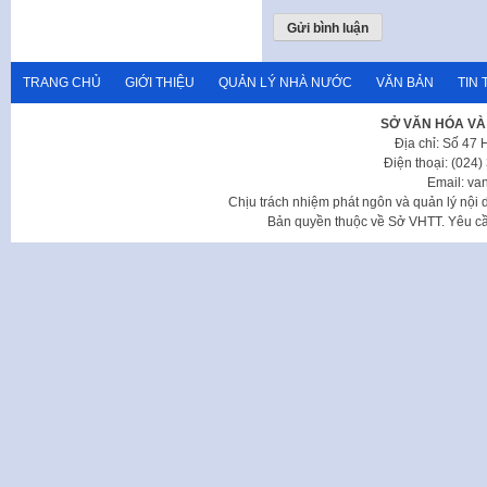
TRANG CHỦ
GIỚI THIỆU
QUẢN LÝ NHÀ NƯỚC
VĂN BẢN
TIN 
SỞ VĂN HÓA VÀ
Địa chỉ: Số 47
Điện thoại: (024
Email: va
Chịu trách nhiệm phát ngôn và quản lý nộ
Bản quyền thuộc về Sở VHTT. Yêu cầu 