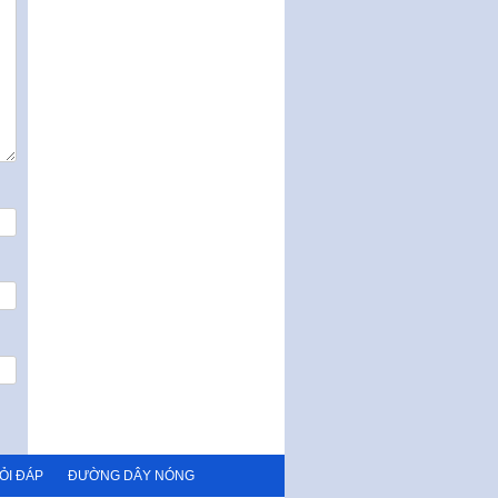
ỎI ĐÁP
ĐƯỜNG DÂY NÓNG