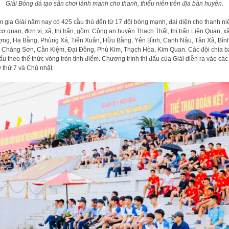
Giải Bóng đá tạo sân chơi lành mạnh cho thanh, thiếu niên trên địa bàn huyện.
 gia Giải năm nay có 425 cầu thủ đến từ 17 đội bóng mạnh, đại diện cho thanh ni
cơ quan, đơn vị, xã, thị trấn, gồm: Công an huyện Thạch Thất, thị trấn Liên Quan, x
ng, Hạ Bằng, Phùng Xá, Tiến Xuân, Hữu Bằng, Yên Bình, Canh Nậu, Tân Xã, Bìn
 Chàng Sơn, Cần Kiệm, Đại Đồng, Phú Kim, Thạch Hòa, Kim Quan. Các đội chia b
đấu theo thể thức vòng tròn tính điểm. Chương trình thi đấu của Giải diễn ra vào các
 thứ 7 và Chủ nhật.