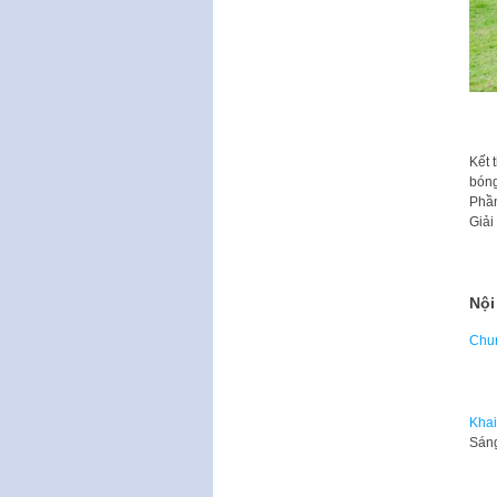
Kết 
bóng
Phần
Giải
Nội
Chun
Chi
Khai
Sáng