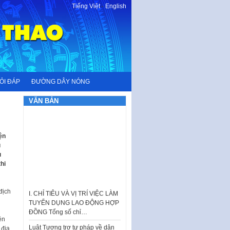
Tiếng Việt
-
English
ỎI ĐÁP
ĐƯỜNG DÂY NÓNG
VĂN BẢN
ện
u
u
hi
I. CHỈ TIÊU VÀ VỊ TRÍ VIỆC LÀM
TUYỂN DỤNG LAO ĐỘNG HỢP
địch
ĐỒNG Tổng số chỉ…
Luật Tương trợ tư pháp về dân
ện
sự và Kế hoạch số 187KH-
 địa