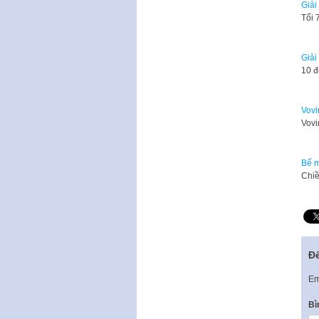
Giải
Tối 
Giải
10 đ
Vovi
Vovi
Bế m
Chiề
Để
Em
Bì