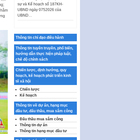
UBND ngày 0752026 của
ng;
UBND…
 nhằm
Ban hành Danh mục vị trí khai
ứng
thác quảng cáo trên địa bàn
thành phố Hà Nội
Kế hoạch Tổ chức Cuộc thi
Thông tin chỉ đạo điều hành
chính luận về bảo vệ nền tảng tư
tưởng của Đảng…
Thông tin tuyên truyền, phổ biến,
hướng dẫn thực hiện pháp luật,
Công bố công khai dự toán kinh
chế độ chính sách
phí xây dựng pháp luật, hoàn
thiện thể chế, chính…
Chiến lược, định hướng, quy
hoạch, kế hoạch phát triển kinh
Quy định về nghiên cứu, ứng
tế xã hội
dụng khoa học, công nghệ, đổi
mới sáng tạo và chuyển…
Chiến lược
Kế hoạch
Quy định chi tiết và hướng dẫn
thi hành một số điều của Luật Lý
Thông tin về dự án, hạng mục
lịch tư…
đầu tư, đấu thầu, mua sắm công
Sửa đổi, bổ sung một số nội
Đấu thầu mua sắm công
dung tại Nghị quyết số 30/NQ-
Thông tin dự án
CP ngày 24 tháng 02…
Thông tin hạng mục đầu tư
Ban hành Chương trình hành