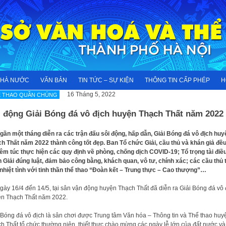
NHÀ NƯỚC
VĂN BẢN
TIN TỨC – SỰ KIỆN
THÔNG TIN CẤP PHÉP
H
16 Tháng 5, 2022
Ể THAO QUẦN CHÚNG
i động Giải Bóng đá vô địch huyện Thạch Thất năm 2022
gần một tháng diễn ra các trận đấu sôi động, hấp dẫn, Giải Bóng đá vô địch huy
h Thất năm 2022 thành công tốt đẹp. Ban Tổ chức Giải, cầu thủ và khán giả đề
êm túc thực hiện các quy định về phòng, chống dịch COVID-19; Tổ trọng tài điề
 Giải đúng luật, đảm bảo công bằng, khách quan, vô tư, chính xác; các cầu thủ t
nhiệt tình với tinh thần thể thao “Đoàn kết – Trung thực – Cao thượng”…
gày 16/4 đến 14/5, tại sân vận động huyện Thạch Thất đã diễn ra Giải Bóng đá vô 
n Thạch Thất năm 2022.
 Bóng đá vô địch là sân chơi được Trung tâm Văn hóa – Thông tin và Thể thao huy
h Thất tổ chức thường niên, thiết thực chào mừng các ngày lễ lớn của đất nước và