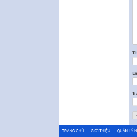
T
Em
Tr
TRANG CHỦ
GIỚI THIỆU
QUẢN LÝ 