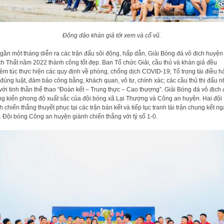
Đông đảo khán giả tới xem và cổ vũ.
gần một tháng diễn ra các trận đấu sôi động, hấp dẫn, Giải Bóng đá vô địch huyện
h Thất năm 2022 thành công tốt đẹp. Ban Tổ chức Giải, cầu thủ và khán giả đều
êm túc thực hiện các quy định về phòng, chống dịch COVID-19; Tổ trọng tài điều h
 đúng luật, đảm bảo công bằng, khách quan, vô tư, chính xác; các cầu thủ thi đấu n
 với tinh thần thể thao “Đoàn kết – Trung thực – Cao thượng”. Giải Bóng đá vô địch 
g kiến phong độ xuất sắc của đội bóng xã Lại Thượng và Công an huyện. Hai đội
h chiến thắng thuyết phục tại các trận bán kết và tiếp tục tranh tài trận chung kết n
. Đội bóng Công an huyện giành chiến thắng với tỷ số 1-0.