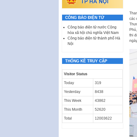
Tham
CÔNG BÁO ĐIỆN TỬ
các 
Thượ
Công báo điện tử nước Cộng
Phú,
hòa xã hội chủ nghĩa Việt Nam
thi 
Công báo điện tử thành phố Hà
ngày
Nội
THỐNG KÊ TRUY CẬP
Visitor Status
Today
319
Yesterday
8438
This Week
43862
This Month
52620
Total
12003622