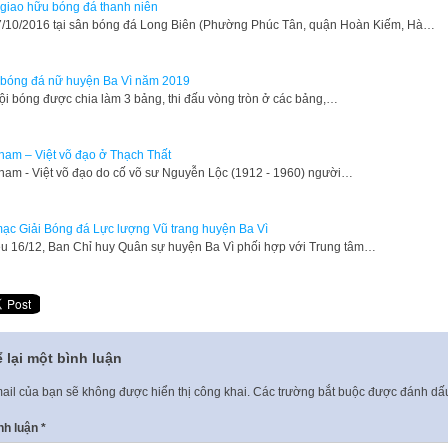
 giao hữu bóng đá thanh niên
7/10/2016 tại sân bóng đá Long Biên (Phường Phúc Tân, quận Hoàn Kiếm, Hà…
 bóng đá nữ huyện Ba Vì năm 2019
ội bóng được chia làm 3 bảng, thi đấu vòng tròn ở các bảng,…
nam – Việt võ đạo ở Thạch Thất
nam - Việt võ đạo do cố võ sư Nguyễn Lộc (1912 - 1960) người…
ạc Giải Bóng đá Lực lượng Vũ trang huyện Ba Vì
u 16/12, Ban Chỉ huy Quân sự huyện Ba Vì phối hợp với Trung tâm…
 lại một bình luận
ail của bạn sẽ không được hiển thị công khai.
Các trường bắt buộc được đánh d
nh luận
*