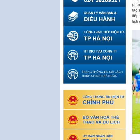
phươ
tạo 
tiếp
tích