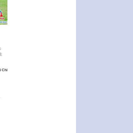
Ban hành Chương trình hành
động của Chính phủ thực hiện
Nghị quyết số 02-NQ/TW ngày
17…
THÔNG BÁO Tuyển dụng lao
động hợp đồng theo Nghị định
số 111/2022/NĐ-CP ngày
30/12/2022 của Chính…
c
Sửa đổi, bổ sung một số điều
);
của Thông tư số 320/2016/TT-
BTC của Bộ trưởng Bộ Tài…
i Chi
Quy định về quản lý website
thương mại điện tử
Nghị quyết quy định điều kiện,
thủ tục tặng, thu hồi danh hiệu
…
"Công dân danh dự…
Nghị quyết quy định một số
chính sách thúc đẩy nghiên cứu
khoa học, phát triển công…
Nghị quyết công bố Nghị quyết
quy phạm pháp luật của HĐND