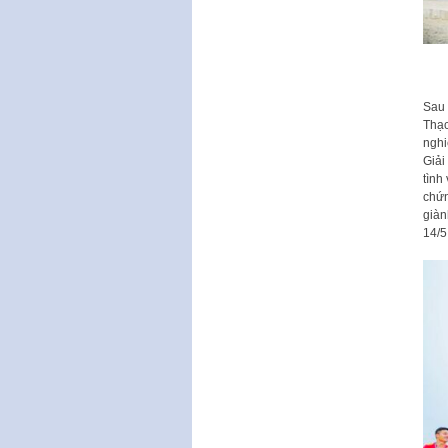
Sau 
Thạc
nghi
Giải
tình
chứn
giàn
14/5