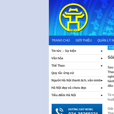
Skip
to
content
TRANG CHỦ
GIỚI THIỆU
QUẢN LÝ 
TH
Tin tức – Sự kiện
Sô
Văn hóa
Thể Thao
Sau 
Thạc
Quy tắc ứng xử
nghi
Người Hà Nội thanh lịch, văn minh
hành
đấu 
Hà Nội đẹp và chưa đẹp
Từ n
Tiêu điểm Hà Nội
huyệ
Giải
Thạc