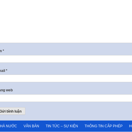
ên
*
ail
*
ang web
NHÀ NƯỚC
VĂN BẢN
TIN TỨC – SỰ KIỆN
THÔNG TIN CẤP PHÉP
H