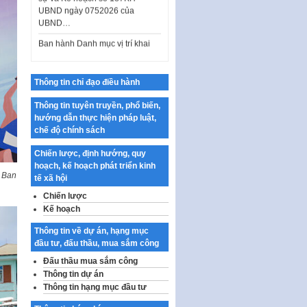
Ban hành Danh mục vị trí khai
thác quảng cáo trên địa bàn
thành phố Hà Nội
Kế hoạch Tổ chức Cuộc thi
chính luận về bảo vệ nền tảng tư
Thông tin chỉ đạo điều hành
tưởng của Đảng…
Công bố công khai dự toán kinh
Thông tin tuyên truyền, phổ biến,
phí xây dựng pháp luật, hoàn
hướng dẫn thực hiện pháp luật,
thiện thể chế, chính…
chế độ chính sách
Quy định về nghiên cứu, ứng
Chiến lược, định hướng, quy
dụng khoa học, công nghệ, đổi
hoạch, kế hoạch phát triển kinh
mới sáng tạo và chuyển…
g Ban
tế xã hội
Quy định chi tiết và hướng dẫn
Chiến lược
thi hành một số điều của Luật Lý
Kế hoạch
lịch tư…
Thông tin về dự án, hạng mục
Sửa đổi, bổ sung một số nội
đầu tư, đấu thầu, mua sắm công
dung tại Nghị quyết số 30/NQ-
Đấu thầu mua sắm công
CP ngày 24 tháng 02…
Thông tin dự án
Ban hành Chương trình hành
Thông tin hạng mục đầu tư
động của Chính phủ thực hiện