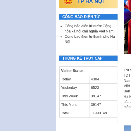
CÔNG BÁO ĐIỆN TỬ
Công báo điện tử nước Cộng
hòa xã hội chủ nghĩa Việt Nam
Công báo điện tử thành phố Hà
Nội
THỐNG KÊ TRUY CẬP
Tới 
Visitor Status
TDTT
Today
4304
Nam 
Việt
Yesterday
6523
Ban 
This Week
39147
Hà N
của 
This Month
39147
môn 
Total
11990149