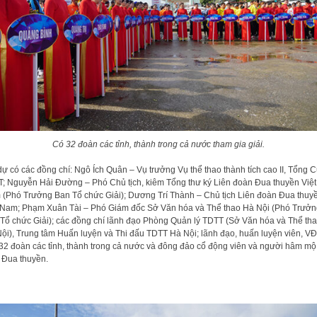
Có 32 đoàn các tỉnh, thành trong cả nước tham gia giải.
dự có các đồng chí: Ngô Ích Quân – Vụ trưởng Vụ thể thao thành tích cao II, Tổng 
; Nguyễn Hải Đường – Phó Chủ tịch, kiêm Tổng thư ký Liên đoàn Đua thuyền Việt
(Phó Trưởng Ban Tổ chức Giải); Dương Trí Thành – Chủ tịch Liên đoàn Đua thuy
 Nam; Phạm Xuân Tài – Phó Giám đốc Sở Văn hóa và Thể thao Hà Nội (Phó Trưởn
Tổ chức Giải); các đồng chí lãnh đạo Phòng Quản lý TDTT (Sở Văn hóa và Thể th
ội), Trung tâm Huấn luyện và Thi đấu TDTT Hà Nội; lãnh đạo, huấn luyện viên, V
32 đoàn các tỉnh, thành trong cả nước và đông đảo cổ động viên và người hâm mộ
Đua thuyền.