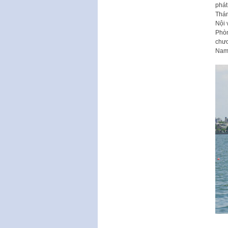
phát
Thán
Nội 
Phòn
chươ
Nam