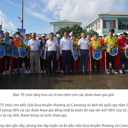
Ban Tổ chức tặng hoa và cờ lưu niệm cho các đoàn tham gia giải.
Tổ chức cho biết, Giải Đua thuyền Rowing và Canoeing vô địch trẻ quốc gia năm 
ố lượng VĐV và các đoàn tham gia đông nhất từ trước tới nay với 420 VĐV của 32
ến từ các tỉnh, thành trong cả nước tham gia.
g năm gần đây, phong trào tập luyện và thi đấu môn Đua thuyền Rowing và Cano