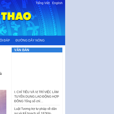
Tiếng Việt
-
English
ỎI ĐÁP
ĐƯỜNG DÂY NÓNG
VĂN BẢN
và
I. CHỈ TIÊU VÀ VỊ TRÍ VIỆC LÀM
TUYỂN DỤNG LAO ĐỘNG HỢP
ĐỒNG Tổng số chỉ…
Luật Tương trợ tư pháp về dân
sự và Kế hoạch số 187KH-
UBND ngày 0752026 của
UBND…