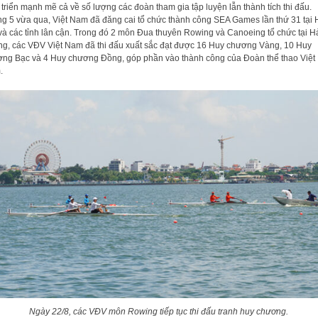
 triển mạnh mẽ cả về số lượng các đoàn tham gia tập luyện lẫn thành tích thi đấu.
g 5 vừa qua, Việt Nam đã đăng cai tổ chức thành công SEA Games lần thứ 31 tại 
và các tỉnh lân cận. Trong đó 2 môn Đua thuyên Rowing và Canoeing tổ chức tại H
g, các VĐV Việt Nam đã thi đấu xuất sắc đạt được 16 Huy chương Vàng, 10 Huy
ng Bạc và 4 Huy chương Đồng, góp phần vào thành công của Đoàn thể thao Việt
.
Ngày 22/8, các VĐV môn Rowing tiếp tục thi đấu tranh huy chương.