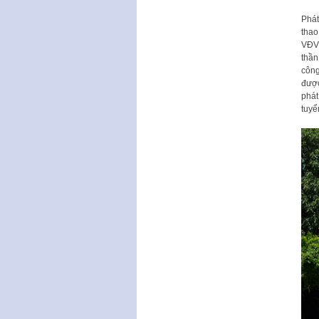
Phát
thao
VĐV 
thần
công
được
phát
tuyể