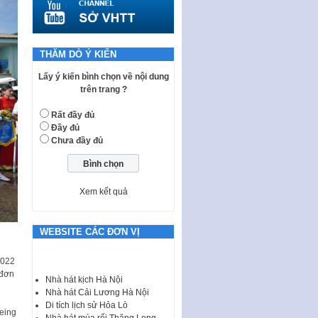
tiếp công dân của Thường trực
HĐND, đại biểu HĐND thành…
Nghị quyết về một số chính sách
THĂM DÒ Ý KIẾN
ưu đãi, hỗ trợ phát triển hạ tầng,
tổ chức…
Lấy ý kiến bình chọn về nội dung
trên trang ?
Nghị quyết quy định một số nội
dung và định mức chi quản lý
Rất đầy đủ
hoạt động khoa…
Đầy đủ
Quy định mức tiền phạt đối với
Chưa đầy đủ
một số hành vi vi phạm hành
chính trong lĩnh…
Phê duyệt Chương trình phát
Xem kết quả
triển kinh tế số và xã hội số giai
đoạn 2026 -…
WEBSITE CÁC ĐƠN VỊ
I. CHỈ TIÊU VÀ VỊ TRÍ VIỆC LÀM
TUYỂN DỤNG LAO ĐỘNG HỢP
2022
ĐỒNG Tổng số chỉ…
 đơn
Nhà hát kịch Hà Nội
Luật Tương trợ tư pháp về dân
Nhà hát Cải Lương Hà Nội
sự và Kế hoạch số 187KH-
Di tích lịch sử Hỏa Lò
UBND ngày 0752026 của
eing
Nhà hát múa rối Thăng Long