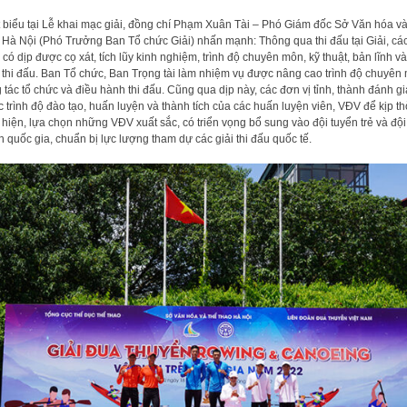
 biểu tại Lễ khai mạc giải, đồng chí Phạm Xuân Tài – Phó Giám đốc Sở Văn hóa v
 Hà Nội (Phó Trưởng Ban Tổ chức Giải) nhấn mạnh: Thông qua thi đấu tại Giải, cá
có dịp được cọ xát, tích lũy kinh nghiệm, trình độ chuyên môn, kỹ thuật, bản lĩnh và
 thi đấu. Ban Tổ chức, Ban Trọng tài làm nhiệm vụ được nâng cao trình độ chuyên
 tác tổ chức và điều hành thi đấu. Cũng qua dịp này, các đơn vị tỉnh, thành đánh gi
 trình độ đào tạo, huấn luyện và thành tích của các huấn luyện viên, VĐV để kịp th
 hiện, lựa chọn những VĐV xuất sắc, có triển vọng bổ sung vào đội tuyển trẻ và đội
n quốc gia, chuẩn bị lực lượng tham dự các giải thi đấu quốc tế.