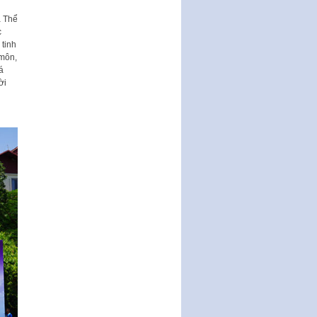
động của Chính phủ thực hiện
Nghị quyết số 02-NQ/TW ngày
à Thể
17…
c
 tinh
THÔNG BÁO Tuyển dụng lao
 môn,
động hợp đồng theo Nghị định
á
số 111/2022/NĐ-CP ngày
ời
30/12/2022 của Chính…
Sửa đổi, bổ sung một số điều
của Thông tư số 320/2016/TT-
BTC của Bộ trưởng Bộ Tài…
Quy định về quản lý website
thương mại điện tử
Nghị quyết quy định điều kiện,
thủ tục tặng, thu hồi danh hiệu
"Công dân danh dự…
Nghị quyết quy định một số
chính sách thúc đẩy nghiên cứu
khoa học, phát triển công…
Nghị quyết công bố Nghị quyết
quy phạm pháp luật của HĐND
Thành phố triển khai thi…