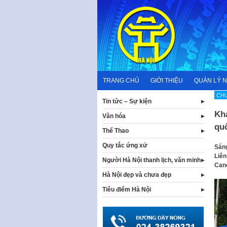
Skip
to
content
TRANG CHỦ
GIỚI THIỆU
QUẢN LÝ 
CHƯ
Tin tức – Sự kiện
Kh
Văn hóa
qu
Thể Thao
Quy tắc ứng xử
Sáng
Liên
Người Hà Nội thanh lịch, văn minh
Cano
Hà Nội đẹp và chưa đẹp
Tiêu điểm Hà Nội