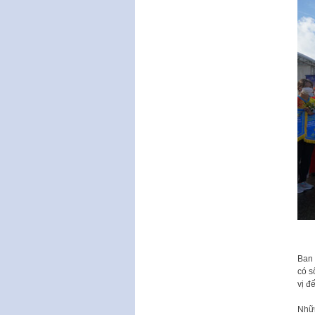
Ban 
có s
vị đ
Nhữn