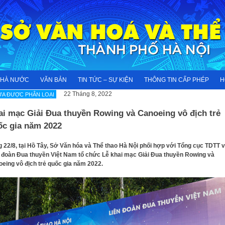
NHÀ NƯỚC
VĂN BẢN
TIN TỨC – SỰ KIỆN
THÔNG TIN CẤP PHÉP
H
22 Tháng 8, 2022
A ĐƯỢC PHÂN LOẠI
ai mạc Giải Đua thuyền Rowing và Canoeing vô địch trẻ
ốc gia năm 2022
 22/8, tại Hồ Tây, Sở Văn hóa và Thể thao Hà Nội phối hợp với Tổng cục TDTT 
 đoàn Đua thuyền Việt Nam tổ chức Lễ khai mạc Giải Đua thuyền Rowing và
eing vô địch trẻ quốc gia năm 2022.