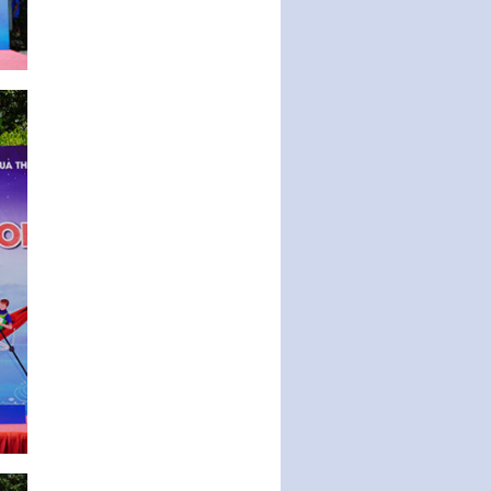
Nghị quyết ban hành quy chế
tiếp công dân của Thường trực
HĐND, đại biểu HĐND thành…
Nghị quyết về một số chính sách
ưu đãi, hỗ trợ phát triển hạ tầng,
tổ chức…
Nghị quyết quy định một số nội
dung và định mức chi quản lý
hoạt động khoa…
Quy định mức tiền phạt đối với
một số hành vi vi phạm hành
chính trong lĩnh…
Phê duyệt Chương trình phát
triển kinh tế số và xã hội số giai
đoạn 2026 -…