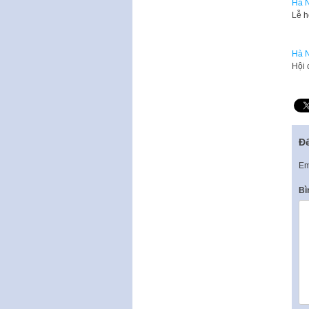
Hà N
​Lễ 
Hà N
​Hội
Để
Em
Bì