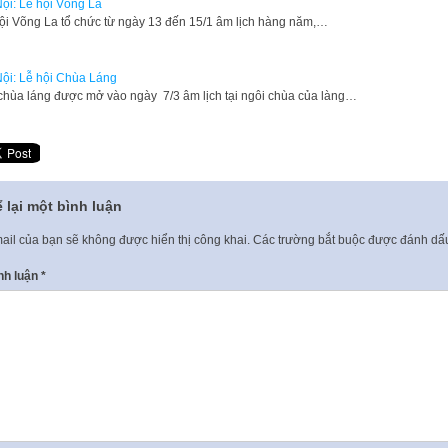
ội: Lễ hội Võng La
hội Võng La tổ chức từ ngày 13 đến 15/1 âm lịch hàng năm,…
ội: Lễ hội Chùa Láng
 chùa láng được mở vào ngày 7/3 âm lịch tại ngôi chùa của làng…
 lại một bình luận
ail của bạn sẽ không được hiển thị công khai.
Các trường bắt buộc được đánh d
nh luận
*