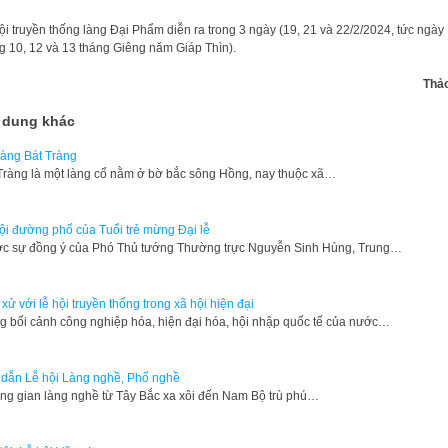
ội truyền thống làng Đại Phẩm diễn ra trong 3 ngày (19, 21 và 22/2/2024, tức ngày
 10, 12 và 13 tháng Giêng năm Giáp Thìn).
Thả
 dung khác
làng Bát Tràng
Tràng là một làng cổ nằm ở bờ bắc sông Hồng, nay thuộc xã…
ội đường phố của Tuổi trẻ mừng Đại lễ
ợc sự đồng ý của Phó Thủ tướng Thường trực Nguyễn Sinh Hùng, Trung…
xử với lễ hội truyền thống trong xã hội hiện đại
g bối cảnh công nghiệp hóa, hiện đại hóa, hội nhập quốc tế của nước…
dẫn Lễ hội Làng nghề, Phố nghề
ông gian làng nghề từ Tây Bắc xa xôi đến Nam Bộ trù phú…