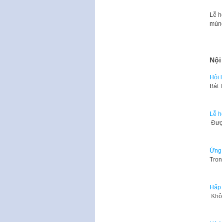
Lễ h
mùng
Nội
Hội 
Bát 
Lễ h
​ Đư
Ứng 
Tron
Hấp 
​ Kh