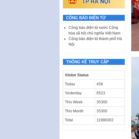
CÔNG BÁO ĐIỆN TỬ
Công báo điện tử nước Cộng
hòa xã hội chủ nghĩa Việt Nam
Công báo điện tử thành phố Hà
Nội
THỐNG KÊ TRUY CẬP
Visitor Status
Today
458
Yesterday
6523
This Week
35300
This Month
35300
Total
11986302