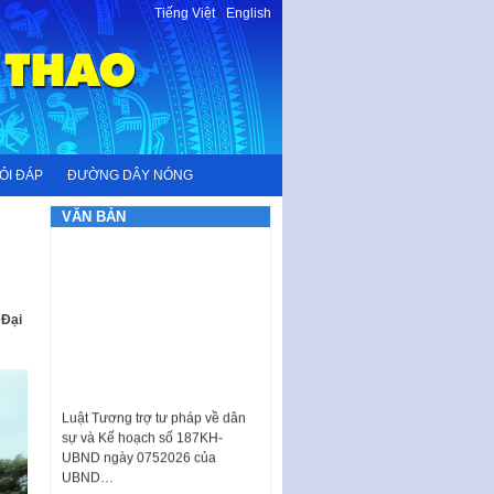
Tiếng Việt
-
English
ỎI ĐÁP
ĐƯỜNG DÂY NÓNG
VĂN BẢN
 Đại
Luật Tương trợ tư pháp về dân
sự và Kế hoạch số 187KH-
UBND ngày 0752026 của
UBND…
Ban hành Danh mục vị trí khai