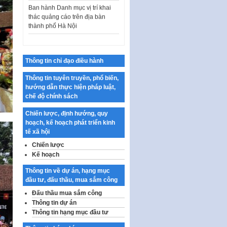
thác quảng cáo trên địa bàn
thành phố Hà Nội
Kế hoạch Tổ chức Cuộc thi
chính luận về bảo vệ nền tảng tư
tưởng của Đảng…
Công bố công khai dự toán kinh
Thông tin chỉ đạo điều hành
phí xây dựng pháp luật, hoàn
Thông tin tuyên truyền, phổ biến,
thiện thể chế, chính…
hướng dẫn thực hiện pháp luật,
Quy định về nghiên cứu, ứng
chế độ chính sách
dụng khoa học, công nghệ, đổi
mới sáng tạo và chuyển…
Chiến lược, định hướng, quy
hoạch, kế hoạch phát triển kinh
Quy định chi tiết và hướng dẫn
tế xã hội
thi hành một số điều của Luật Lý
Chiến lược
lịch tư…
Kế hoạch
Sửa đổi, bổ sung một số nội
dung tại Nghị quyết số 30/NQ-
Thông tin về dự án, hạng mục
CP ngày 24 tháng 02…
đầu tư, đấu thầu, mua sắm công
Đấu thầu mua sắm công
Ban hành Chương trình hành
Thông tin dự án
động của Chính phủ thực hiện
Thông tin hạng mục đầu tư
Nghị quyết số 02-NQ/TW ngày
17…