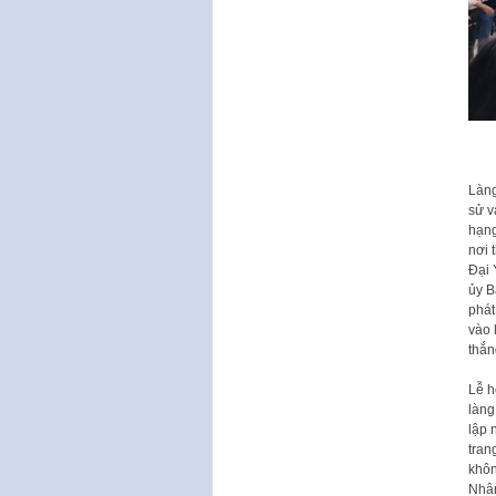
Làng
sử v
hạng
nơi 
Đại 
ủy B
phát
vào 
thắn
Lễ h
làng
lập 
tran
khôn
Nhân