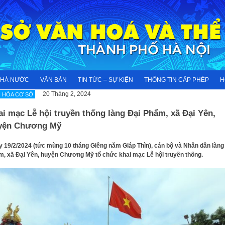
NHÀ NƯỚC
VĂN BẢN
TIN TỨC – SỰ KIỆN
THÔNG TIN CẤP PHÉP
H
20 Tháng 2, 2024
 HÓA CƠ SỞ
i mạc Lễ hội truyền thống làng Đại Phẩm, xã Đại Yên,
yện Chương Mỹ
 19/2/2024 (tức mùng 10 tháng Giêng năm Giáp Thìn), cán bộ và Nhân dân làng
, xã Đại Yên, huyện Chương Mỹ tổ chức khai mạc Lễ hội truyền thống.