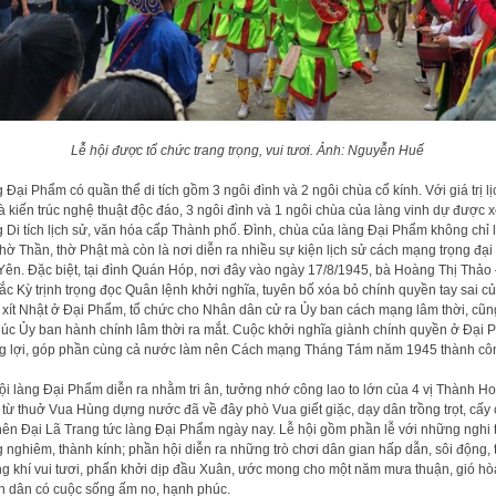
Lễ hội được tổ chức trang trọng, vui tươi. Ảnh: Nguyễn Huế
 Đại Phẩm có quần thể di tích gồm 3 ngôi đình và 2 ngôi chùa cổ kính. Với giá trị lị
à kiến trúc nghệ thuật độc đáo, 3 ngôi đình và 1 ngôi chùa của làng vinh dự được 
 Di tích lịch sử, văn hóa cấp Thành phố. Đình, chùa của làng Đại Phẩm không chỉ 
thờ Thần, thờ Phật mà còn là nơi diễn ra nhiều sự kiện lịch sử cách mạng trọng đại
Yên. Đặc biệt, tại đình Quán Hóp, nơi đây vào ngày 17/8/1945, bà Hoàng Thị Thảo
ắc Kỳ trịnh trọng đọc Quân lệnh khởi nghĩa, tuyên bố xóa bỏ chính quyền tay sai c
 xít Nhật ở Đại Phẩm, tổ chức cho Nhân dân cử ra Ủy ban cách mạng lâm thời, cũn
lúc Ủy ban hành chính lâm thời ra mắt. Cuộc khởi nghĩa giành chính quyền ở Đại
g lợi, góp phần cùng cả nước làm nên Cách mạng Tháng Tám năm 1945 thành cô
ội làng Đại Phẩm diễn ra nhằm tri ân, tưởng nhớ công lao to lớn của 4 vị Thành H
 từ thuở Vua Hùng dựng nước đã về đây phò Vua giết giặc, dạy dân trồng trọt, cấy 
nên Đại Lã Trang tức làng Đại Phẩm ngày nay. Lễ hội gồm phần lễ với những nghi 
g nghiêm, thành kính; phần hội diễn ra những trò chơi dân gian hấp dẫn, sôi động, 
g khí vui tươi, phấn khởi dịp đầu Xuân, ước mong cho một năm mưa thuận, gió hò
 dân có cuộc sống ấm no, hạnh phúc.