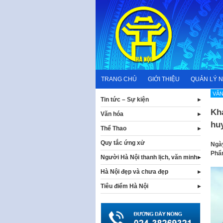
Skip
to
content
TRANG CHỦ
GIỚI THIỆU
QUẢN LÝ 
VĂN
Tin tức – Sự kiện
Kha
Văn hóa
hu
Thể Thao
Quy tắc ứng xử
Ngày
Phẩm
Người Hà Nội thanh lịch, văn minh
Hà Nội đẹp và chưa đẹp
Tiêu điểm Hà Nội