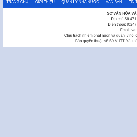
TRANG CHỦ
GIỚI THIỆU
QUẢN LÝ NHÀ NƯỚC
VĂN BẢN
TIN 
SỞ VĂN HÓA VÀ
Địa chỉ: Số 47
Điện thoại: (024
Email: va
Chịu trách nhiệm phát ngôn và quản lý nộ
Bản quyền thuộc về Sở VHTT. Yêu cầu 