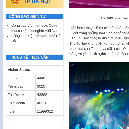
CÔNG BÁO ĐIỆN TỬ
Tiết mục tham gia
Công báo điện tử nước Cộng
Liên hoan được tổ chức nhằm bảo tồn 
hòa xã hội chủ nghĩa Việt Nam
– Một trong những loại hình nghệ thu
Công báo điện tử thành phố Hà
Bắc Bộ. Đây cũng là dịp giới thiệu, q
Nội
Thủ đô, tạo không khí vui tươi, phấn
trọng đại của Thủ đô và đất nước. Qu
năng và yêu thích nghệ thuật hát Chè
THỐNG KÊ TRUY CẬP
Visitor Status
Today
4448
Yesterday
9020
This Week
43862
This Month
48310
Total
11999312