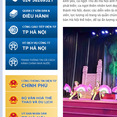
kính yêu, ca ngợi Thủ đô Hà Nội anh 
phát triển; ca ngợi thiên nhiên tươi 
thành Hà Nội, được các diễn viên là n
viên, lực lượng vũ trang và quần chún
bàn Hà Nội thể hiện, để lại ấn tượng 