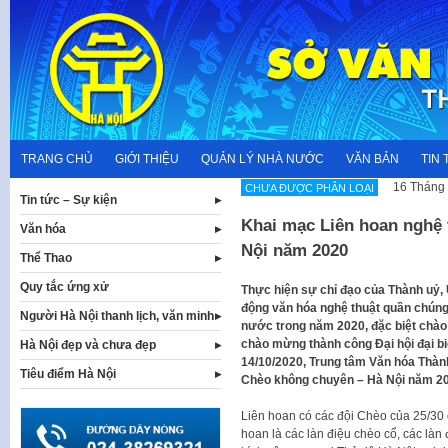
Skip
to
content
TRANG CHỦ
GIỚI THIỆU
QUẢN LÝ NHÀ NƯỚC
VĂN BẢN
TIN 
16 Tháng 
CHƯA ĐƯỢC PHÂN LOẠI
Tin tức – Sự kiện
Khai mạc Liên hoan nghệ 
Văn hóa
Nội năm 2020
Thể Thao
Quy tắc ứng xử
Thực hiện sự chỉ đạo của Thành uỷ,
động văn hóa nghệ thuật quần chúng
Người Hà Nội thanh lịch, văn minh
nước trong năm 2020, đặc biệt chà
chào mừng thành công Đại hội đại biể
Hà Nội đẹp và chưa đẹp
14/10/2020, Trung tâm Văn hóa Thàn
Tiêu điểm Hà Nội
Chèo không chuyên – Hà Nội năm 20
Liên hoan có các đội Chèo của 25/30 
hoan là các làn điệu chèo cổ, các làn