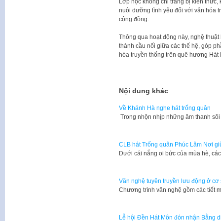
Lớp học không chỉ trang bị kiến thức
nuôi dưỡng tình yêu đối với văn hóa t
cộng đồng.
Thông qua hoạt động này, nghệ thuật h
thành cầu nối giữa các thế hệ, góp p
hóa truyền thống trên quê hương Hát
Nội dung khác
Về Khánh Hà nghe hát trống quân
Trong nhộn nhịp những âm thanh sôi
CLB hát Trống quân Phúc Lâm Nơi giữ
Dưới cái nắng oi bức của mùa hè, các
Văn nghệ tuyên truyền lưu động ở cơ 
Chương trình văn nghệ gồm các tiết
Lễ hội Đền Hát Môn đón nhận Bằng di 