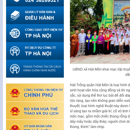
UBND xã Hát Môn khai mạc lớp truyền
đặ
Hát Trống quân Hát Môn là loại hình d
sinh hoạt văn hóa cộng đồng và tín ng
sắc, sử dụng thể thơ lục bát để đối đáp
rộn ràng, tạo nên không gian diễn xư
thuyết, loại hình nghệ thuật này được
sĩ sáng tạo ra nhằm giải trí, cổ vũ ti
mộc mạc, gồm một chiếc thùng rỗng (
dây mây hoặc dây thép; người chơi dù
thùng, thình” làm nhịp.