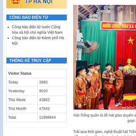
CÔNG BÁO ĐIỆN TỬ
Công báo điện tử nước Cộng
hòa xã hội chủ nghĩa Việt Nam
Công báo điện tử thành phố Hà
Nội
THỐNG KÊ TRUY CẬP
Visitor Status
Today
3980
Yesterday
9020
This Week
43862
This Month
47842
Hát Trống quân là lối hát giao duyên 
Total
11998844
gian
Trải qua thời gian, nghệ thuật hát Trố