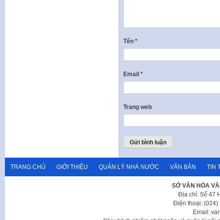
Tên
*
Email
*
Trang web
TRANG CHỦ
GIỚI THIỆU
QUẢN LÝ NHÀ NƯỚC
VĂN BẢN
TIN 
SỞ VĂN HÓA VÀ
Địa chỉ: Số 47
Điện thoại: (024
Email: va