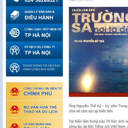
Ông Nguyễn Thế Kỷ – Ủy viên Trung
chia sẻ cảm xúc tại triển lãm
Tại triển lãm trưng bày 70 bức ảnh
công tác tại Đài Tiếng nói Việt Nam,