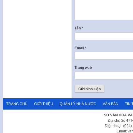
Tên
*
Email
*
Trang web
TRANG CHỦ
GIỚI THIỆU
QUẢN LÝ NHÀ NƯỚC
VĂN BẢN
TIN 
SỞ VĂN HÓA VÀ
Địa chỉ: Số 47
Điện thoại: (024
Email: va