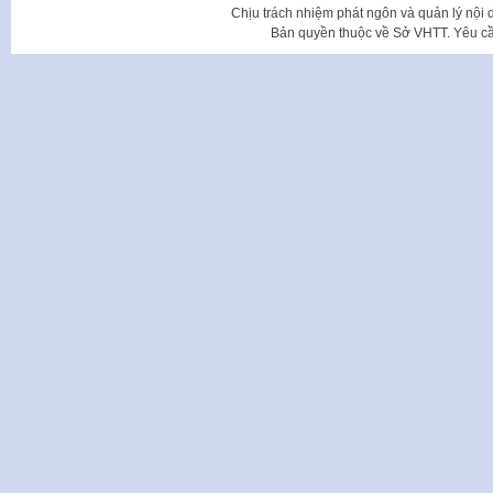
Chịu trách nhiệm phát ngôn và quản lý nộ
Bản quyền thuộc về Sở VHTT. Yêu cầu 