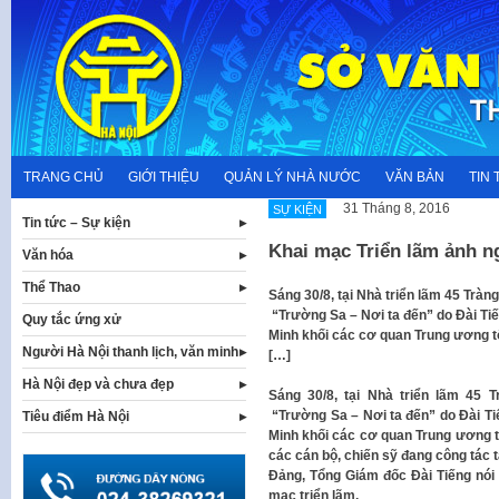
Skip
to
content
TRANG CHỦ
GIỚI THIỆU
QUẢN LÝ NHÀ NƯỚC
VĂN BẢN
TIN 
31 Tháng 8, 2016
SỰ KIỆN
Tin tức – Sự kiện
Khai mạc Triển lãm ảnh n
Văn hóa
Thể Thao
Sáng 30/8, tại Nhà triển lãm 45 Tràn
“Trường Sa – Nơi ta đến” do Đài Ti
Quy tắc ứng xử
Minh khối các cơ quan Trung ương t
Người Hà Nội thanh lịch, văn minh
[…]
Hà Nội đẹp và chưa đẹp
Sáng 30/8, tại Nhà triển lãm 45 
“Trường Sa – Nơi ta đến” do Đài T
Tiêu điểm Hà Nội
Minh khối các cơ quan Trung ương 
các cán bộ, chiến sỹ đang công tác
Đảng, Tổng Giám đốc Đài Tiếng nói
mạc triển lãm.