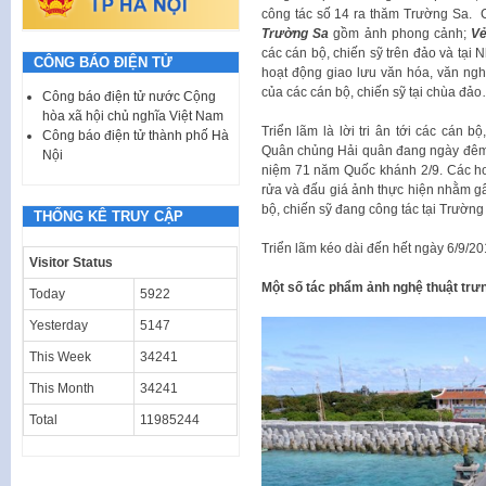
công tác số 14 ra thăm Trường Sa. 
Trường Sa
gồm ảnh phong cảnh;
Vẻ
các cán bộ, chiến sỹ trên đảo và tại
CÔNG BÁO ĐIỆN TỬ
hoạt động giao lưu văn hóa, văn nghệ
của các cán bộ, chiến sỹ tại chùa đả
Công báo điện tử nước Cộng
hòa xã hội chủ nghĩa Việt Nam
Triển lãm là lời tri ân tới các cán 
Công báo điện tử thành phố Hà
Quân chủng Hải quân đang ngày đêm 
Nội
niệm 71 năm Quốc khánh 2/9. Các hoạt
rửa và đấu giá ảnh thực hiện nhằm gâ
bộ, chiến sỹ đang công tác tại Trườn
THỐNG KÊ TRUY CẬP
Triển lãm kéo dài đến hết ngày 6/9/20
Visitor Status
Một số tác phẩm ảnh nghệ thuật trưng
Today
5922
Yesterday
5147
This Week
34241
This Month
34241
Total
11985244