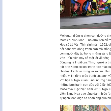
Mọi quan điểm tự chọn con đường cho
thậm chí cực đoan… nó dựa trên niềm ti
Họa sỹ Lê Văn Thìn sinh năm 1952, gi
nổi danh với dòng tranh sơn mài trắn
con người đầy ắp trong những sáng tá
Văn Thìn hiện nay có một lối vẽ riêng
động nghệ thuật của Thìn, người ta t
giờ anh đang có loạt tranh sơn mài dùn
cho loạt tranh vỏ trứng vỏ sò của Thì
nhiều vì tin rằng giữa tranh của anh v
Với họa sĩ Ngô Xuân Bính, những năm 
những bức tranh sơn dầu với 2 lần tri
Matxcơva. Đặc biệt, năm 2010, Ngô X
Liên Bang Nga trao tặng danh hiệu “t
tự bạch toàn diện cá nhân ông qua n