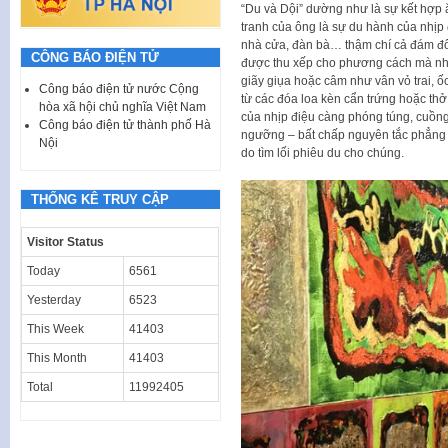
“Du và Dội” dường như là sự kết hợp ă
tranh của ông là sự du hành của nhịp 
nhà cửa, đàn bà… thậm chí cả đám đô
CÔNG BÁO ĐIỆN TỬ
được thu xếp cho phương cách mà nhịp
giãy giụa hoặc câm như vân vỏ trai, ố
Công báo điện tử nước Cộng
từ các đóa loa kèn cẩn trứng hoặc th
hòa xã hội chủ nghĩa Việt Nam
của nhịp điệu càng phóng túng, cuồn
Công báo điện tử thành phố Hà
ngưỡng – bất chấp nguyên tắc phẳng –
Nội
do tìm lối phiêu du cho chúng.
THỐNG KÊ TRUY CẬP
Visitor Status
Today
6561
Yesterday
6523
This Week
41403
This Month
41403
Total
11992405