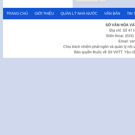
TRANG CHỦ
GIỚI THIỆU
QUẢN LÝ NHÀ NƯỚC
VĂN BẢN
TIN 
SỞ VĂN HÓA VÀ
Địa chỉ: Số 47
Điện thoại: (024
Email: va
Chịu trách nhiệm phát ngôn và quản lý nộ
Bản quyền thuộc về Sở VHTT. Yêu cầu 