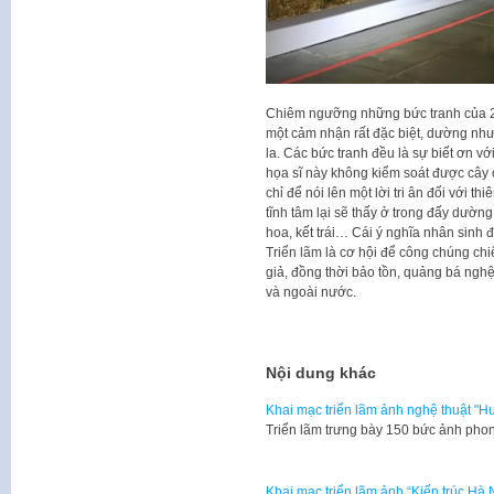
Chiêm ngưỡng những bức tranh của 2 họ
một cảm nhận rất đặc biệt, dường như đ
la. Các bức tranh đều là sự biết ơn vớ
họa sĩ này không kiểm soát được cây 
chỉ để nói lên một lời tri ân đối với t
tĩnh tâm lại sẽ thấy ở trong đấy dường
hoa, kết trái… Cái ý nghĩa nhân sinh đ
Triển lãm là cơ hội để công chúng c
giả, đồng thời bảo tồn, quảng bá ngh
và ngoài nước.
Nội dung khác
Khai mạc triển lãm ảnh nghệ thuật "H
Triển lãm trưng bày 150 bức ảnh phon
Khai mạc triển lãm ảnh “Kiến trúc Hà 