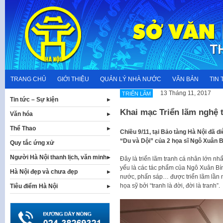
Skip
to
content
TRANG CHỦ
GIỚI THIỆU
QUẢN LÝ NHÀ NƯỚC
VĂN BẢN
TIN 
13 Tháng 11, 2017
TRIỂN LÃM
Tin tức – Sự kiện
Khai mạc Triển lãm nghệ 
Văn hóa
Thể Thao
Chiều 9/11, tại Bảo tàng Hà Nội đã d
“Du và Dội” của 2 họa sĩ Ngô Xuân B
Quy tắc ứng xử
Người Hà Nội thanh lịch, văn minh
Đây là triển lãm tranh cá nhân lớn nh
yếu là các tác phẩm của Ngô Xuân Bín
Hà Nội đẹp và chưa đẹp
nước, phấn sáp… được triển lãm lần nà
họa sỹ bởi “tranh là đời, đời là tranh”.
Tiêu điểm Hà Nội