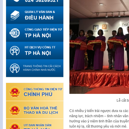
Lễ cắt 
Có nhiều ý kiến trái ngược đưa ra các
năng lực, trách nhiệm – tính nhân vă
hướng vào ý niệm tinh thần của truyề
luôn kỳ lạ, rất thương yêu và mới mẻ.