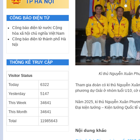
CÔNG BÁO ĐIỆN TỬ
Công báo điện tử nước Cộng
hòa xã hội chủ nghĩa Việt Nam
Công báo điện tử thành phố Hà
Nội
THỐNG KÊ TRUY CẬP
Kì thủ Nguyễn Xuân Phươ
Visitor Status
Today
6322
Tham gia đoàn có kì thủ Nguyễn Xuân
phương dự Giải ở nhóm tuổi U10, cờ 
Yesterday
5147
Năm 2025, kì thủ Nguyễn Xuân Phương
This Week
34641
Đại kiện tướng – Kiện tướng Quốc tế
This Month
34641
Total
11985643
Nội dung khác