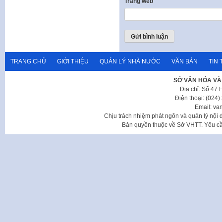
Trang web
TRANG CHỦ
GIỚI THIỆU
QUẢN LÝ NHÀ NƯỚC
VĂN BẢN
TIN 
SỞ VĂN HÓA VÀ
Địa chỉ: Số 47
Điện thoại: (024
Email: va
Chịu trách nhiệm phát ngôn và quản lý nộ
Bản quyền thuộc về Sở VHTT. Yêu cầu 