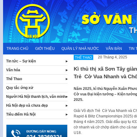
Skip
to
content
TRANG CHỦ
GIỚI THIỆU
QUẢN LÝ NHÀ NƯỚC
VĂN BẢN
TIN 
20 Tháng 4, 2025
THỂ THAO
Tin tức – Sự kiện
Kì thủ thị xã Sơn Tây già
Văn hóa
Trẻ Cờ Vua Nhanh và Chớ
Thể Thao
Quy tắc ứng xử
Năm 2025, kì thủ Nguyễn Xuân Phươn
Cờ vua Đại kiện tướng – Kiện tướn
Người Hà Nội thanh lịch, văn minh
2025.
Hà Nội đẹp và chưa đẹp
Giải Vô địch Trẻ Cờ Vua Nhanh và Ch
Tiêu điểm Hà Nội
Rapid & Blitz Championships 2025) di
tháng 4 năm 2025. Giải đấu quy tụ 433 
cờ nhanh và cờ chớp dành cho cả nam
U18.