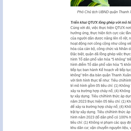
Phó Chủ tịch UBND quận Thanh X
Triển khai QTƯX lồng ghép với mô h
Cùng với đó, việc thực hiện QTƯX nơ
hưởng ứng, thực hiện tích cực các tầ
của người dân được nâng lên rõ rệt, nh
hoạt động nơi công cộng như công vi
hóa của cán bộ, công chức và Nhân 
Đặc biệt, quận đã lồng ghép việc thự
hình Tổ dân phố văn hóa “5 không” tr
hình điểm Tổ dân phố văn hóa “5 khô
tiếp tục ban hành Kế hoạch về tiếp tụ
không” trên địa bàn quận Thanh Xuân 
với tình hình thực tế như: Tiêu chí/hì
trì mô hình gồm 05 tiêu chí: (1) Không
xảy ra trường hợp cháy nổ; (4) Không 
tự xây dựng. Tiêu chí/hình thức áp dụ
năm 2023 thực hiện 05 tiêu chí: (1) K
để xảy ra trường hợp cháy nổ; (4) Kh
trật tự xây dựng. Tiêu chí/hình thức 
hình năm 2023 (tổ dân phố có 100% hộ
tiêu chí: (1) Không vi phạm các quy đị
khu dân cư; vận chuyển nguyên liệu, v