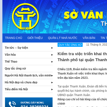
Skip
to
content
TRANG CHỦ
GIỚI THIỆU
QUẢN LÝ NHÀ NƯỚC
VĂN BẢN
TIN 
11 Tháng 9, 20
QUY TẮC ỨNG XỬ
Tin tức – Sự kiện
Kiểm tra việc triển khai 
Văn hóa
Thành phố tại quận Than
Thể Thao
Quy tắc ứng xử
Chiều 11/9, Đoàn kiểm tra liên ngàn
Thanh Xuân về việc triển khai thực 
Người Hà Nội thanh lịch, văn minh
trên địa bàn năm 2023.
Hà Nội đẹp và chưa đẹp
Tại quận Thanh Xuân, Đoàn đã tiến hàn
Tiêu điểm Hà Nội
quyết thủ tục hành chính, các phòng
UBND quận Thanh Xuân.
Nâng cao chỉ số hài lòng của tổ chứ
chính