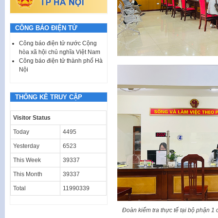
CÔNG BÁO ĐIỆN TỬ
Công báo điện tử nước Cộng
hòa xã hội chủ nghĩa Việt Nam
Công báo điện tử thành phố Hà
Nội
THỐNG KÊ TRUY CẬP
Visitor Status
Today
4495
Yesterday
6523
This Week
39337
This Month
39337
Total
11990339
Đoàn kiểm tra thực tế tại bộ phậ