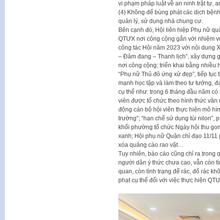
vi phạm pháp luật về an ninh trật tự, 
(4) Không để bùng phát các dịch bệnh;
quản lý, sử dụng nhà chung cư.
Bên cạnh đó, Hội liên hiệp Phụ nữ qu
QTƯX nơi công cộng gắn với nhiệm vụ
công tác Hội năm 2023 với nội dung 
– Đảm đang – Thanh lịch”, xây dựng g
nơi công cộng; triển khai bằng nhiều 
“Phụ nữ Thủ đô ứng xử đẹp”, tiếp tục 
mạnh học tập và làm theo tư tưởng, đ
cụ thể như: trong 6 tháng đầu năm có
viên được tổ chức theo hình thức văn m
động cán bộ hội viên thực hiện mô hìn
trường”; “hạn chế sử dụng túi nilon”,
khối phường tổ chức Ngày hội thu gom 
xanh; Hội phụ nữ Quận chỉ đạo 11/11 
xóa quảng cáo rao vặt…
Tuy nhiên, báo cáo cũng chỉ ra trong q
người dân ý thức chưa cao, vẫn còn t
quan, còn tình trạng để rác, đổ rác kh
phạt cụ thể đối với việc thực hiện QT