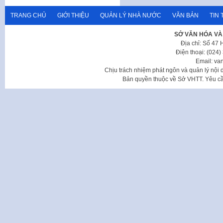
TRANG CHỦ
GIỚI THIỆU
QUẢN LÝ NHÀ NƯỚC
VĂN BẢN
TIN 
SỞ VĂN HÓA VÀ
Địa chỉ: Số 47
Điện thoại: (024
Email: va
Chịu trách nhiệm phát ngôn và quản lý nộ
Bản quyền thuộc về Sở VHTT. Yêu cầu 