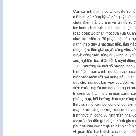
Căn cứ tình hình thực tế, các đơn vị tổ
mô hình đã đăng ký và đăng ký mới mô
chấm điểm hằng tháng và lưu hồ sơ đá
tục hành chính văn minh, thân thiện, c
(bao gồm: Bộ phận một cửa của Quận v
chức làm việc tại Bộ phận một cửa thự
danh theo quy định; giao tiếp, làm việ
nhiệm (ưu tiên giải quyết công việc với
quyết công việc đúng quy định, quy tr
xúc; nghiêm túc nhận lỗi, khuyết điểm, 
11/11 phường và một số phòng, ban, đ
hình “Cơ quan xanh, nơi làm việc ngă
hiện việc niêm yết nội dung bộ QTƯX 
quy chế, nội quy làm việc của đơn vị.
viên chức, người lao động trang trí n
trí công sở thành không gian xanh, sạ
phòng họp, hội trường, khu vực cổng 
thức của mỗi cán bộ, công chức, viên 
quận được tăng cường, tạo sự chuyển
trình thực thi công vụ, tinh thần, thá
được Nhân dân ghi nhận, đánh giá cao.
phục vụ của các cơ quan hành chính
vi quan liêu, hách dịch, cửa quyền, ti