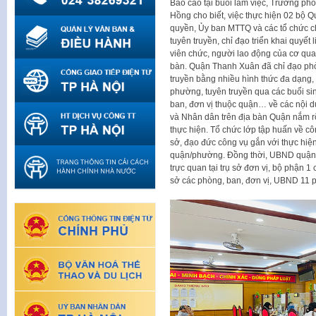
Báo cáo tại buổi làm việc, Trưởng p
Hồng cho biết, việc thực hiện 02 bộ 
quyền, Ủy ban MTTQ và các tổ chức chín
tuyên truyền, chỉ đạo triển khai quyết 
viên chức, người lao động của cơ quan
bàn. Quận Thanh Xuân đã chỉ đạo ph
truyền bằng nhiều hình thức đa dạng, 
phường, tuyên truyền qua các buổi si
ban, đơn vị thuộc quận… về các nội 
và Nhân dân trên địa bàn Quận nắm r
thực hiện. Tổ chức lớp tập huấn về cô
sở, đạo đức công vụ gắn với thực hiện
quận/phường. Đồng thời, UBND quận 
trực quan tại trụ sở đơn vị, bộ phận 1
sở các phòng, ban, đơn vị, UBND 11 