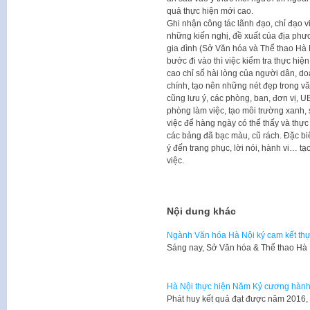
quả thực hiện mới cao.
Ghi nhận công tác lãnh đạo, chỉ đạo
những kiến nghị, đề xuất của địa ph
gia đình (Sở Văn hóa và Thể thao H
bước đi vào thì việc kiểm tra thực h
cao chỉ số hài lòng của người dân, d
chính, tạo nên những nét đẹp trong v
cũng lưu ý, các phòng, ban, đơn vị, 
phòng làm việc, tạo môi trường xanh, 
việc để hàng ngày có thể thấy và thực h
các bảng đã bạc màu, cũ rách. Đặc bi
ý đến trang phục, lời nói, hành vi… t
việc.
Nội dung khác
Ngành Văn hóa Hà Nội ký cam kết thự
Sáng nay, Sở Văn hóa & Thể thao Hà 
Hà Nội thực hiện Năm Kỷ cương hành
Phát huy kết quả đạt được năm 2016, 