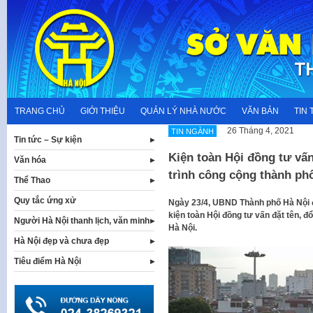
Skip
to
content
TRANG CHỦ
GIỚI THIỆU
QUẢN LÝ NHÀ NƯỚC
VĂN BẢN
TIN 
26 Tháng 4, 2021
TIN NGÀNH
Tin tức – Sự kiện
Kiện toàn Hội đồng tư vấn
Văn hóa
trình công cộng thành ph
Thể Thao
Quy tắc ứng xử
Ngày 23/4, UBND Thành phố Hà Nội 
kiện toàn Hội đồng tư vấn đặt tên, đ
Người Hà Nội thanh lịch, văn minh
Hà Nội.
Hà Nội đẹp và chưa đẹp
Tiêu điểm Hà Nội