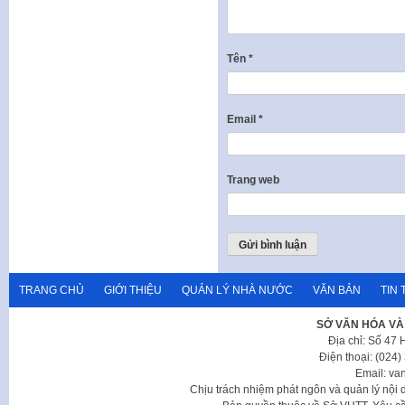
Tên
*
Email
*
Trang web
TRANG CHỦ
GIỚI THIỆU
QUẢN LÝ NHÀ NƯỚC
VĂN BẢN
TIN 
SỞ VĂN HÓA VÀ
Địa chỉ: Số 47
Điện thoại: (024
Email: va
Chịu trách nhiệm phát ngôn và quản lý nộ