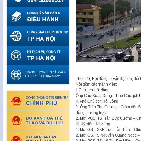
Theo đó, Hội đồng tư vấn đặt tên, đổi
Nội gồm các thành viên:
I. Chủ tịch Hội đồng
Ông Chử Xuân Dũng – Phó Chủ tịch 
II. Phó Chủ tịch Hội đồng
1. Ông Trần Thế Cương – Giám đốc Sở
đồng thường trực;
2. Mời PGS. TS Trần Đức Cường – Chủ
III. Uỷ viên Hội đồng
1. Mời GS. TSKH Lưu Trần Tiêu – Chủ 
2. Mời GS. TS Nguyễn Quang Ngọc – P