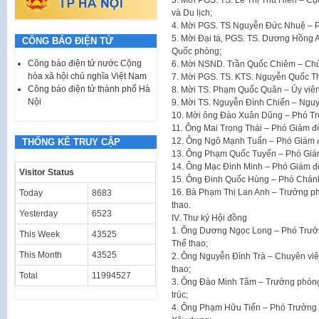
3. Mời PGS. TS. Lê Thị Thu Hiền – Cụ
và Du lịch;
4. Mời PGS. TS Nguyễn Đức Nhuệ – P
5. Mời Đại tá, PGS. TS. Dương Hồng 
CÔNG BÁO ĐIỆN TỬ
Quốc phòng;
Công báo điện tử nước Cộng
6. Mời NSND. Trần Quốc Chiêm – Chủ 
hòa xã hội chủ nghĩa Việt Nam
7. Mời PGS. TS. KTS. Nguyễn Quốc Thô
Công báo điện tử thành phố Hà
8. Mời TS. Phạm Quốc Quân – Ủy viên
Nội
9. Mời TS. Nguyễn Đình Chiến – Nguy
10. Mời ông Đào Xuân Dũng – Phó Tr
11. Ông Mai Trọng Thái – Phó Giám đ
12. Ông Ngô Mạnh Tuấn – Phó Giám đố
THỐNG KÊ TRUY CẬP
13. Ông Phạm Quốc Tuyến – Phó Giám
14. Ông Mạc Đình Minh – Phó Giám đ
Visitor Status
15. Ông Đinh Quốc Hùng – Phó Chá
16. Bà Phạm Thị Lan Anh – Trưởng ph
Today
8683
thao.
Yesterday
6523
IV. Thư ký Hội đồng
1. Ông Dương Ngọc Long – Phó Trưởn
This Week
43525
Thể thao;
This Month
43525
2. Ông Nguyễn Đình Trà – Chuyên viê
thao;
Total
11994527
3. Ông Đào Minh Tâm – Trưởng phòng 
trúc;
4. Ông Phạm Hữu Tiến – Phó Trưởng p