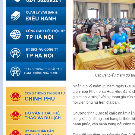
Các đại biểu tham dự t
Nhân dịp kỷ niệm 25 năm Ngày Gia đìn
Liên hiệp Phụ nữ xã Hoài Đức đã tổ 
gia thịnh vượng” với sự tham gia của
hội viên phụ nữ trên địa bàn.
Chương trình được tổ chức nhằm nâng ca
sống xã hội; đồng thời trang bị thêm k
hạnh phúc, văn minh trong bối cảnh h
Tại buổi tọa đàm, chuyên gia tâm lý Đi