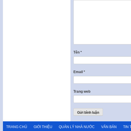
Tên
*
Email
*
Trang web
TRANG CHỦ
GIỚI THIỆU
QUẢN LÝ NHÀ NƯỚC
VĂN BẢN
TIN 