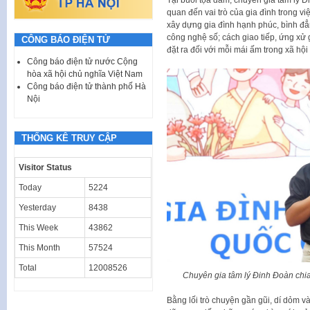
quan đến vai trò của gia đình trong v
xây dựng gia đình hạnh phúc, bình đẳn
công nghệ số; cách giao tiếp, ứng xử 
CÔNG BÁO ĐIỆN TỬ
đặt ra đối với mỗi mái ấm trong xã hội 
Công báo điện tử nước Cộng
hòa xã hội chủ nghĩa Việt Nam
Công báo điện tử thành phố Hà
Nội
THỐNG KÊ TRUY CẬP
Visitor Status
Today
5224
Yesterday
8438
This Week
43862
This Month
57524
Total
12008526
Chuyên gia tâm lý Đinh Đoàn chi
Bằng lối trò chuyện gần gũi, dí dỏm v