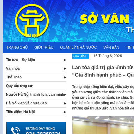
Skip
to
content
TRANG CHỦ
GIỚI THIỆU
QUẢN LÝ NHÀ NƯỚC
VĂN BẢN
TIN 
16 Tháng 6, 2026
GIA ĐÌNH
Tin tức – Sự kiện
Lan tỏa giá trị gia đình t
Văn hóa
“Gia đình hạnh phúc – Qu
Thể Thao
Quy tắc ứng xử
Trong nhịp sống hiện đại, việc xây d
yêu thương giữa các thành viên mà 
Người Hà Nội thanh lịch, văn minh
ứng xử và sự đồng hành, sẻ chia. Gi
bộn bề của cuộc sống mà còn là môi
Hà Nội đẹp và chưa đẹp
những giá trị đạo đức, văn hóa tốt đẹ
Tiêu điểm Hà Nội