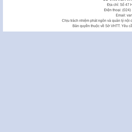
Địa chỉ: Số 47
Điện thoại: (024
Email: va
Chịu trách nhiệm phát ngôn và quản lý nộ
Bản quyền thuộc về Sở VHTT. Yêu cầu 