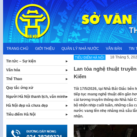
Skip
to
content
TRANG CHỦ
GIỚI THIỆU
QUẢN LÝ NHÀ NƯỚC
VĂN BẢN
TIN 
18 Tháng 5, 20
TIÊU ĐIỂM HÀ NỘI
Tin tức – Sự kiện
Lan tỏa nghệ thuật truyề
Văn hóa
Kiếm
Thể Thao
Quy tắc ứng xử
Tối 17/5/2026, tại Nhà Bát Giác bê
tiếp tục mang nghệ thuật đến gần 
Người Hà Nội thanh lịch, văn minh
cải lương truyền thống do Nhà hát C
bộ nhộn nhịp cuối tuần, những câu c
Hà Nội đẹp và chưa đẹp
nước vang lên nhẹ nhàng mà sâu lắn
Tiêu điểm Hà Nội
nhận.