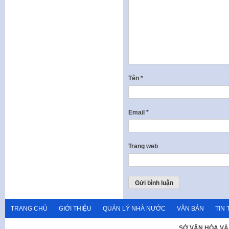
Tên
*
Email
*
Trang web
TRANG CHỦ
GIỚI THIỆU
QUẢN LÝ NHÀ NƯỚC
VĂN BẢN
TIN 
SỞ VĂN HÓA VÀ