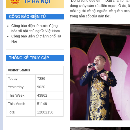
“Dòng sông quê em”, “Dấu chân phía 
dòng chảy cảm xúc liền mạch. Ở đó, 
mỗi người về cội nguồn, về quê hương
trong hồn cốt của dân tộc.
CÔNG BÁO ĐIỆN TỬ
Công báo điện tử nước Cộng
hòa xã hội chủ nghĩa Việt Nam
Công báo điện tử thành phố Hà
Nội
THỐNG KÊ TRUY CẬP
Visitor Status
Today
7286
Yesterday
9020
This Week
43862
This Month
51148
Total
12002150