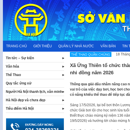
Skip
to
content
TRANG CHỦ
GIỚI THIỆU
QUẢN LÝ NHÀ NƯỚC
VĂN BẢN
TIN 
18 Tháng
THỂ THAO QUẦN CHÚNG
Tin tức – Sự kiện
Xã Ứng Thiên tổ chức thàn
Văn hóa
nhi đồng năm 2026
Thể Thao
Quy tắc ứng xử
Thông qua giải đấu nhằm nâng cao n
vai trò của việc dạy bơi, học bơi ch
Người Hà Nội thanh lịch, văn minh
có năng khiếu thể thao để tiếp tục đào
Hà Nội đẹp và chưa đẹp
Sáng 17/5/2026, tại bể bơi thôn Lươn
Tiêu điểm Hà Nội
chức Giải bơi lội cho học sinh lứa tu
thiết thực chào mừng kỷ niệm 136 năm
19/5/2026) và hướng tới chào mừng Ng