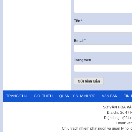
Tên
*
Email
*
Trang web
TRANG CHỦ
GIỚI THIỆU
QUẢN LÝ NHÀ NƯỚC
VĂN BẢN
TIN 
SỞ VĂN HÓA VÀ
Địa chỉ: Số 47
Điện thoại: (024
Email: va
Chịu trách nhiệm phát ngôn và quản lý nộ