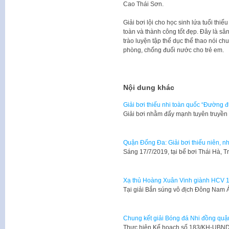
Cao Thái Sơn.
Giải bơi lội cho học sinh lứa tuổi th
toàn và thành công tốt đẹp. Đây là s
trào luyện tập thể dục thể thao nói ch
phòng, chống đuối nước cho trẻ em.
Nội dung khác
Giải bơi thiếu nhi toàn quốc “Đường
Giải bơi nhằm đẩy mạnh tuyên truyền
Quận Đống Đa: Giải bơi thiếu niên, 
Sáng 17/7/2019, tại bể bơi Thái Hà, 
Xạ thủ Hoàng Xuân Vinh giành HCV 
Tại giải Bắn súng vô địch Đông Nam Á
Chung kết giải Bóng đá Nhi đồng quậ
Thực hiện Kế hoạch số 183/KH-UBN