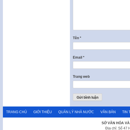
Tên
*
Email
*
Trang web
TRANG CHỦ
GIỚI THIỆU
QUẢN LÝ NHÀ NƯỚC
VĂN BẢN
TIN 
SỞ VĂN HÓA VÀ
Địa chỉ: Số 47