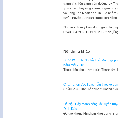
trang trí chiếu sáng trên đường Lý Th
ý của các chuyên gia trong ngành mỹ t
và đông đảo Nhân dân Thủ đô nhằm kịp 
tuyên truyền trước khi thực hiện đồng
Nơi tiếp nhận ý kiến đóng góp: Tổ giú
0243.9347902. DĐ: 0912030272 (Ông
Nội dung khác
Sở VH&TT Hà Nội lấy kiến đóng góp v
năm mới 2018
Thực hiện chủ trương của Thành ủy Hà
Chấm chọn đợt II các mẫu thiết kế tra
Chiều 20/6, Ban Tổ chức “Cuộc vận độ
Hà Nội: Đẩy mạnh công tác tuyên truy
Đinh Dậu
Để tạo không khí phấn khởi trong n