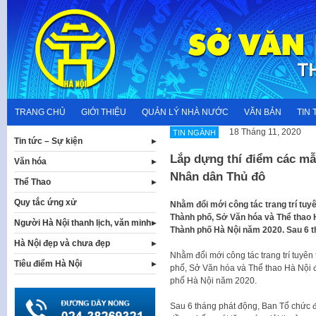
Skip
to
content
TRANG CHỦ
GIỚI THIỆU
QUẢN LÝ NHÀ NƯỚC
VĂN BẢN
TIN 
18 Tháng 11, 2020
TIN NGÀNH
Tin tức – Sự kiện
Lắp dựng thí điểm các mẫu
Văn hóa
Nhân dân Thủ đô
Thể Thao
Quy tắc ứng xử
Nhằm đổi mới công tác trang trí tuyê
Thành phố, Sở Văn hóa và Thể thao H
Người Hà Nội thanh lịch, văn minh
Thành phố Hà Nội năm 2020. Sau 6 
Hà Nội đẹp và chưa đẹp
Nhằm đổi mới công tác trang trí tuyên 
Tiêu điểm Hà Nội
phố, Sở Văn hóa và Thể thao Hà Nội đ
phố Hà Nội năm 2020.
Sau 6 tháng phát động, Ban Tổ chức đ