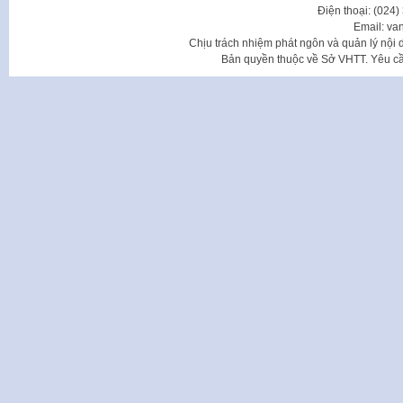
Điện thoại: (024
Email: va
Chịu trách nhiệm phát ngôn và quản lý nộ
Bản quyền thuộc về Sở VHTT. Yêu cầu 