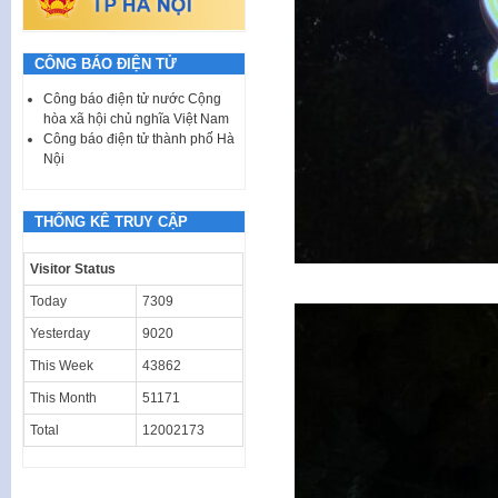
CÔNG BÁO ĐIỆN TỬ
Công báo điện tử nước Cộng
hòa xã hội chủ nghĩa Việt Nam
Công báo điện tử thành phố Hà
Nội
THỐNG KÊ TRUY CẬP
Visitor Status
Today
7309
Yesterday
9020
This Week
43862
This Month
51171
Total
12002173