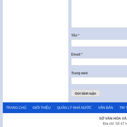
Tên
*
Email
*
Trang web
TRANG CHỦ
GIỚI THIỆU
QUẢN LÝ NHÀ NƯỚC
VĂN BẢN
TIN 
SỞ VĂN HÓA VÀ
Địa chỉ: Số 47