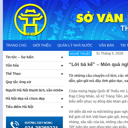
Skip
to
content
TRANG CHỦ
GIỚI THIỆU
QUẢN LÝ NHÀ NƯỚC
VĂN BẢN
TIN 
31 Tháng 5, 2026
NGHỆ THUẬT
Tin tức – Sự kiện
“Lời bà kể” – Món quà ngh
Văn hóa
Thể Thao
Từ những câu chuyện cổ tích, các n
dẫn, gần gũi mà đầy tính giáo dục, 
Quy tắc ứng xử
Người Hà Nội thanh lịch, văn minh
Chào mừng Ngày Quốc tế Thiếu nhi 1/6
Rạp Công Nhân, số 42 Tràng Tiền, ph
Hà Nội đẹp và chưa đẹp
biểu diễn phục vụ đông đảo khán giả nh
Tiêu điểm Hà Nội
Vở diễn đã mở ra một không gian ngh
thế giới cổ tích Việt Nam gần gũi, tro
nhàng, sâu sắc của bà, những câu ch
Tết” hiện lên sinh động trên sân khấu