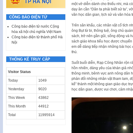
một vở diễn dành cho thiếu nhi, mà còn
dạy ân cần “Dân ta phải biết sử ta”, v
văn học dân gian, lịch sử và văn hóa 
CÔNG BÁO ĐIỆN TỬ
Trên sân khấu, các nhân vật cổ tích n
Công báo điện tử nước Cộng
ông Bụt từ bi, thông tuệ, ông chủ quá
hòa xã hội chủ nghĩa Việt Nam
sách, trở nên gần gũi, sống động và 
Công báo điện tử thành phố Hà
sách giáo khoa tiểu học được chuyển
Nội
em dễ dàng tiếp nhận những bài học 
thú.
THỐNG KÊ TRUY CẬP
Suốt buổi diễn, Rạp Công Nhân rộn rà
hồn nhiên, đáng yêu của khán giả nhỏ
Visitor Status
thông minh, bênh vực anh nông dân h
phản đối những nhân vật tham lam, độ
Today
1049
kể” thành một không gian giáo dục trự
Yesterday
9020
học dân gian, được vui chơi, cảm nhậ
This Week
43862
This Month
44912
Total
11995914