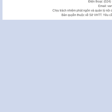
Điện thoại: (024
Email: va
Chịu trách nhiệm phát ngôn và quản lý nộ
Bản quyền thuộc về Sở VHTT. Yêu cầu 