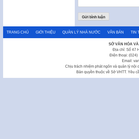
TRANG CHỦ
GIỚI THIỆU
QUẢN LÝ NHÀ NƯỚC
VĂN BẢN
TIN 
SỞ VĂN HÓA VÀ
Địa chỉ: Số 47
Điện thoại: (024
Email: va
Chịu trách nhiệm phát ngôn và quản lý nộ
Bản quyền thuộc về Sở VHTT. Yêu cầu 