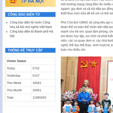
môi trường mạng cũng tiềm ẩn nhiều ng
ngành, gia đình và xã hội tiếp tục đ
thiết thực hơn nữa để trẻ em có thể sử
CÔNG BÁO ĐIỆN TỬ
Phó Chủ tịch UBND xã cũng kêu gọi cá
Công báo điện tử nước Cộng
đoàn thể và toàn thể nhân dân tiếp tụ
hòa xã hội chủ nghĩa Việt Nam
mạnh cho trẻ em; quan tâm phòng, chốn
Công báo điện tử thành phố Hà
em được học tập, vui chơi và phát tri
Nội
niên, các cơ quan đơn vị, các nhà trư
nghệ, thể dục thể thao, sinh hoạt hè,
toàn cho thiếu nhi.
THỐNG KÊ TRUY CẬP
Visitor Status
Today
5742
Yesterday
5147
This Week
34061
This Month
34061
Total
11985063