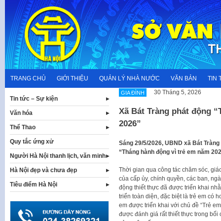
Skip
to
content
TRANG CHỦ
GIỚI THIỆU
QUẢN LÝ NHÀ NƯỚC
VĂN BẢN
TIN 
30 Tháng 5, 2026
GIA ĐÌNH
Tin tức – Sự kiện
Xã Bát Tràng phát động “
Văn hóa
2026”
Thể Thao
Quy tắc ứng xử
Sáng 29/5/2026, UBND xã Bát Tràng 
“Tháng hành động vì trẻ em năm 202
Người Hà Nội thanh lịch, văn minh
Thời gian qua công tác chăm sóc, giá
Hà Nội đẹp và chưa đẹp
của cấp ủy, chính quyền, các ban, ngà
Tiêu điểm Hà Nội
động thiết thực đã được triển khai nhằ
triển toàn diện, đặc biệt là trẻ em có
em được triển khai với chủ đề “Trẻ e
được đánh giá rất thiết thực trong b