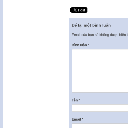
Để lại một bình luận
Email của bạn sẽ không được hiển t
Bình luận
*
Tên
*
Email
*