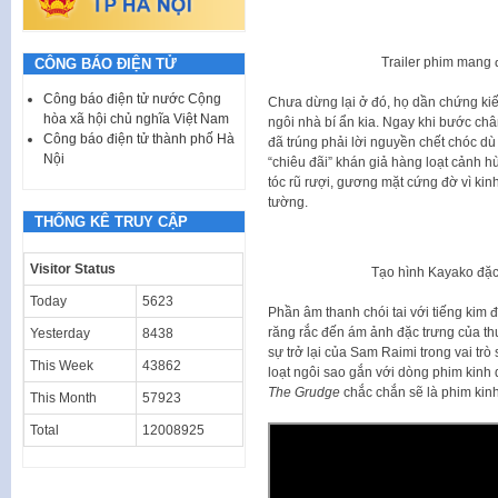
Trailer phim mang 
CÔNG BÁO ĐIỆN TỬ
Công báo điện tử nước Cộng
Chưa dừng lại ở đó, họ dần chứng kiế
hòa xã hội chủ nghĩa Việt Nam
ngôi nhà bí ẩn kia. Ngay khi bước ch
Công báo điện tử thành phố Hà
đã trúng phải lời nguyền chết chóc dù
Nội
“chiêu đãi” khán giả hàng loạt cảnh h
tóc rũ rượi, gương mặt cứng đờ vì kin
tường.
THỐNG KÊ TRUY CẬP
Visitor Status
Tạo hình Kayako đặc
Today
5623
Phần âm thanh chói tai với tiếng kim đ
răng rắc đến ám ảnh đặc trưng của th
Yesterday
8438
sự trở lại của Sam Raimi trong vai tr
This Week
43862
loạt ngôi sao gắn với dòng phim kinh
The Grudge
chắc chắn sẽ là phim kinh
This Month
57923
Total
12008925