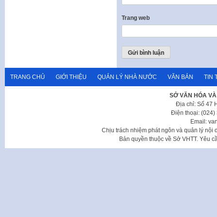
Trang web
TRANG CHỦ
GIỚI THIỆU
QUẢN LÝ NHÀ NƯỚC
VĂN BẢN
TIN 
SỞ VĂN HÓA VÀ
Địa chỉ: Số 47
Điện thoại: (024
Email: va
Chịu trách nhiệm phát ngôn và quản lý nộ
Bản quyền thuộc về Sở VHTT. Yêu cầu 