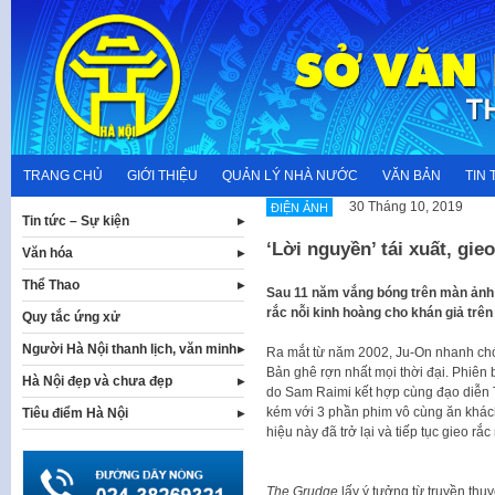
Skip
to
content
TRANG CHỦ
GIỚI THIỆU
QUẢN LÝ NHÀ NƯỚC
VĂN BẢN
TIN 
30 Tháng 10, 2019
ĐIỆN ẢNH
Tin tức – Sự kiện
‘Lời nguyền’ tái xuất, gie
Văn hóa
Thể Thao
Sau 11 năm vắng bóng trên màn ảnh r
rắc nỗi kinh hoàng cho khán giả trên 
Quy tắc ứng xử
Người Hà Nội thanh lịch, văn minh
Ra mắt từ năm 2002, Ju-On nhanh chón
Bản ghê rợn nhất mọi thời đại. Phiên
Hà Nội đẹp và chưa đẹp
do Sam Raimi kết hợp cùng đạo diễn 
kém với 3 phần phim vô cùng ăn khác
Tiêu điểm Hà Nội
hiệu này đã trở lại và tiếp tục gieo rắ
The Grudge
lấy ý tưởng từ truyền thuy