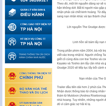
Theo đó, một lời nguyền đáng sợ sẽ ra
hận không dứt. Bất kì người nào gặp 
nhận phải cái chết kinh hoàng. Từ đây,
sang nạn nhân khác và tạo thành chuỗ
Lời nguyền The Grudge được si
Linh hồn sẽ bám lấy nạn 
Trong phần phim năm 2004, bà nội trợ
viết vào trong nhật kí. Người chồng T
giết cô cùng đứa con trai Toshio và c
Kayako và Toshio ám lấy căn nhà và gi
Grudge
2020 sẽ tiếp tục lấy bối cảnh 
Nạn nhân của The Gr
Trailer đầu tiên dài hơn 2 phút của
Th
Nhận được thông báo từ chàng nhân v
thám tử Muldoon (Andrea Riseborough
nhà hoang. Tuy nhiên, những người 
đó vì cảm giác sợ hãi kì lạ.