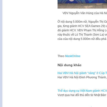
VĐV Nguyễn Văn Hùng của Hà Nội 
Ở nội dung 5.000m nữ, Nguyễn Thị Oa
gia, từng giành HCV SEA Games 29) đã
đó giành HCV. VĐV Phạm Thị Hồng Lệ
này thuộc về Lò Thị Thanh (Sơn La) với
của của nội dung 5.000m nữ đều phá k
Theo
MaskOnline
Nội dung khác
Hai VĐV Hà Nội giành “vàng” ở Cúp 
Hai VĐV Hà Nội Đinh Phương Thành,
Thể dục dụng cụ Việt Nam giành HCV
Vượt qua hai đối thủ đến từ Nhật Bả