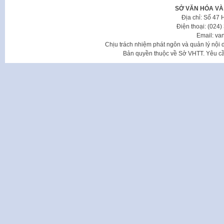
SỞ VĂN HÓA VÀ
Địa chỉ: Số 47
Điện thoại: (024
Email: va
Chịu trách nhiệm phát ngôn và quản lý nộ
Bản quyền thuộc về Sở VHTT. Yêu cầu 