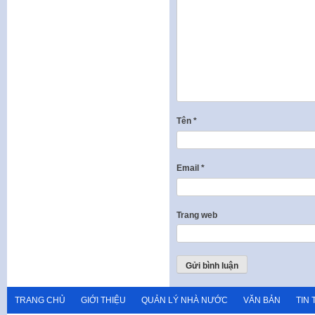
Tên
*
Email
*
Trang web
TRANG CHỦ
GIỚI THIỆU
QUẢN LÝ NHÀ NƯỚC
VĂN BẢN
TIN 