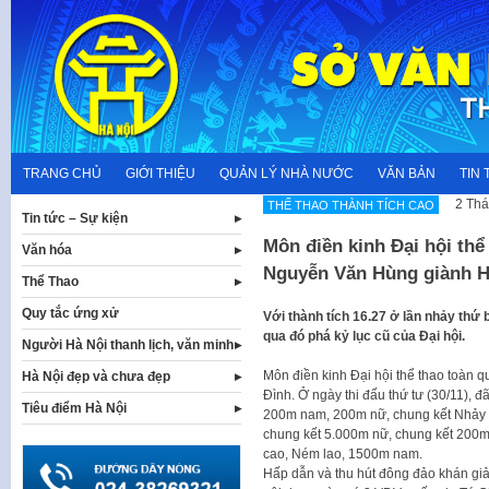
Skip
to
content
TRANG CHỦ
GIỚI THIỆU
QUẢN LÝ NHÀ NƯỚC
VĂN BẢN
TIN 
2 Thá
THẾ THAO THÀNH TÍCH CAO
Tin tức – Sự kiện
Môn điền kinh Đại hội thể
Văn hóa
Nguyễn Văn Hùng giành 
Thể Thao
Quy tắc ứng xử
Với thành tích 16.27 ở lần nhảy th
qua đó phá kỷ lục cũ của Đại hội.
Người Hà Nội thanh lịch, văn minh
Môn điền kinh Đại hội thể thao toàn quố
Hà Nội đẹp và chưa đẹp
Đình. Ở ngày thi đấu thứ tư (30/11), đ
Tiêu điểm Hà Nội
200m nam, 200m nữ, chung kết Nhảy 
chung kết 5.000m nữ, chung kết 200m
cao, Ném lao, 1500m nam.
Hấp dẫn và thu hút đông đảo khán giả