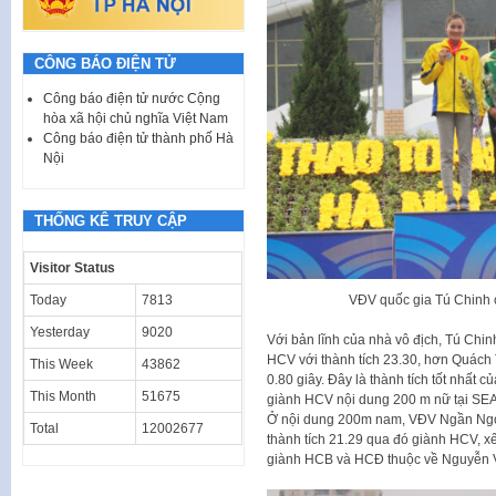
CÔNG BÁO ĐIỆN TỬ
Công báo điện tử nước Cộng
hòa xã hội chủ nghĩa Việt Nam
Công báo điện tử thành phố Hà
Nội
THỐNG KÊ TRUY CẬP
Visitor Status
Today
7813
VĐV quốc gia Tú Chinh
Yesterday
9020
Với bản lĩnh của nhà vô địch, Tú Chi
HCV với thành tích 23.30, hơn Quách 
This Week
43862
0.80 giây. Đây là thành tích tốt nhất 
This Month
51675
giành HCV nội dung 200 m nữ tại SEA
Ở nội dung 200m nam, VĐV Ngần Ngọc
Total
12002677
thành tích 21.29 qua đó giành HCV, 
giành HCB và HCĐ thuộc về Nguyễn V