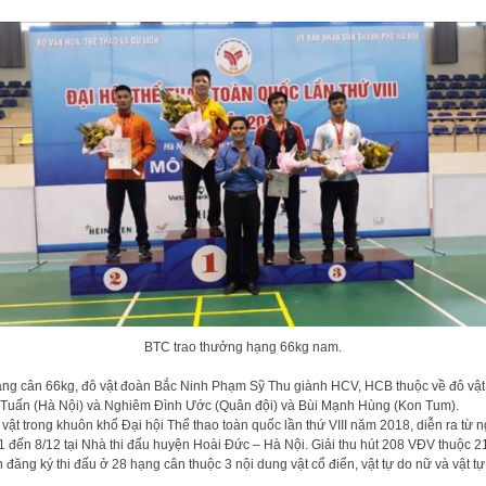
BTC trao thưởng hạng 66kg nam.
ng cân 66kg, đô vật đoàn Bắc Ninh Phạm Sỹ Thu giành HCV, HCB thuộc về đô vật
Tuấn (Hà Nội) và Nghiêm Đình Ước (Quân đội) và Bùi Mạnh Hùng (Kon Tum).
vật trong khuôn khổ Đại hội Thể thao toàn quốc lần thứ VIII năm 2018, diễn ra từ 
1 đến 8/12 tại Nhà thi đấu huyện Hoài Đức – Hà Nội. Giải thu hút 208 VĐV thuộc 2
 đăng ký thi đấu ở 28 hạng cân thuộc 3 nội dung vật cổ điển, vật tự do nữ và vật tự
.