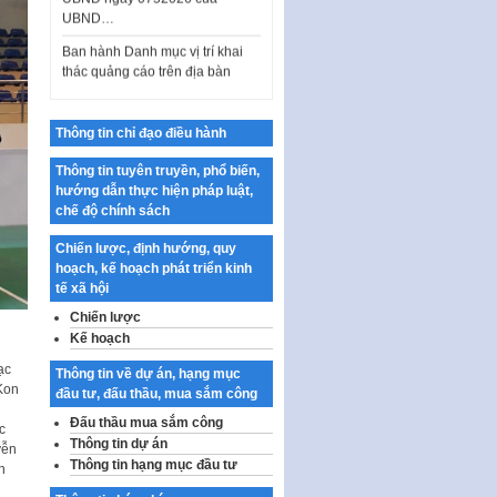
Ban hành Danh mục vị trí khai
thác quảng cáo trên địa bàn
thành phố Hà Nội
Kế hoạch Tổ chức Cuộc thi
chính luận về bảo vệ nền tảng tư
Thông tin chỉ đạo điều hành
tưởng của Đảng…
Thông tin tuyên truyền, phổ biến,
Công bố công khai dự toán kinh
hướng dẫn thực hiện pháp luật,
phí xây dựng pháp luật, hoàn
chế độ chính sách
thiện thể chế, chính…
Quy định về nghiên cứu, ứng
Chiến lược, định hướng, quy
dụng khoa học, công nghệ, đổi
hoạch, kế hoạch phát triển kinh
mới sáng tạo và chuyển…
tế xã hội
Chiến lược
Quy định chi tiết và hướng dẫn
Kế hoạch
thi hành một số điều của Luật Lý
lịch tư…
ạc
Thông tin về dự án, hạng mục
Kon
Sửa đổi, bổ sung một số nội
đầu tư, đấu thầu, mua sắm công
dung tại Nghị quyết số 30/NQ-
Đấu thầu mua sắm công
c
CP ngày 24 tháng 02…
Thông tin dự án
yễn
Thông tin hạng mục đầu tư
Ban hành Chương trình hành
n
động của Chính phủ thực hiện