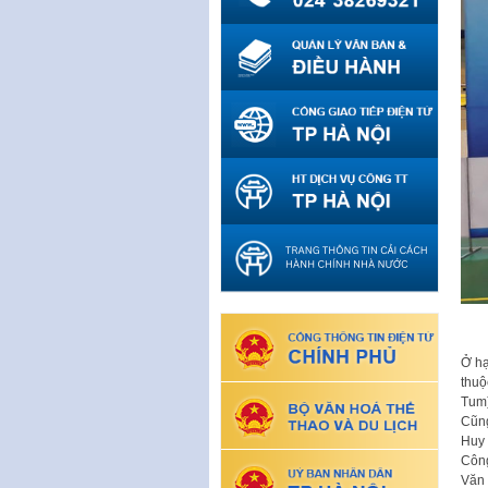
Ở hạ
thuộ
Tum)
Cũng
Huy 
Công
Văn 