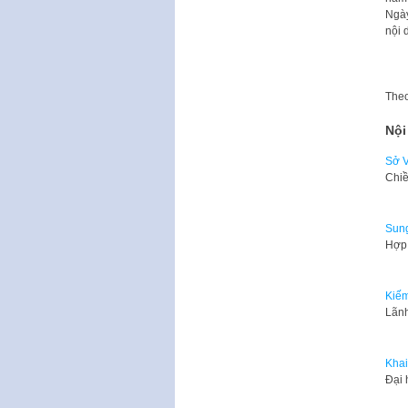
Ngày
nội 
The
Nội
Sở V
Chiề
Sung
Hợp 
Kiếm
Lãnh
Khai
​Đại