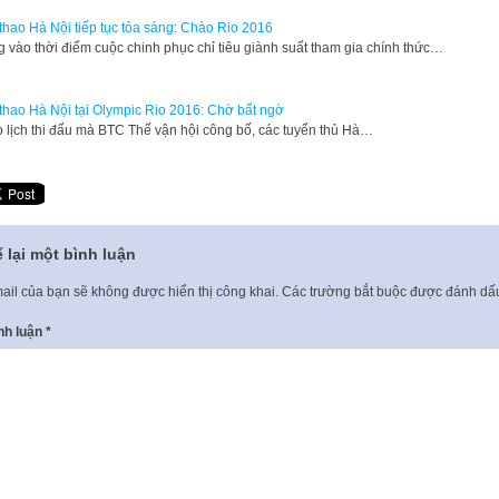
thao Hà Nội tiếp tục tỏa sáng: Chào Rio 2016
 vào thời điểm cuộc chinh phục chỉ tiêu giành suất tham gia chính thức…
thao Hà Nội tại Olympic Rio 2016: Chờ bất ngờ
 lịch thi đấu mà BTC Thế vận hội công bố, các tuyển thủ Hà…
 lại một bình luận
ail của bạn sẽ không được hiển thị công khai.
Các trường bắt buộc được đánh d
nh luận
*