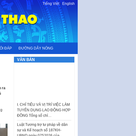
Tiếng Việt
-
English
ỎI ĐÁP
ĐƯỜNG DÂY NÓNG
VĂN BẢN
n ra
ủ
I. CHỈ TIÊU VÀ VỊ TRÍ VIỆC LÀM
TUYỂN DỤNG LAO ĐỘNG HỢP
ĐỒNG Tổng số chỉ…
ng
Luật Tương trợ tư pháp về dân
sự và Kế hoạch số 187KH-
UBND ngày 0752026 của
UBND…