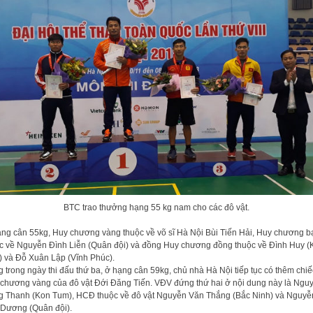
BTC trao thưởng hạng 55 kg nam cho các đô vật.
ng cân 55kg, Huy chương vàng thuộc về võ sĩ Hà Nội Bùi Tiến Hải, Huy chương b
c về Nguyễn Đình Liễn (Quân đội) và đồng Huy chương đồng thuộc về Đình Huy (
 và Đỗ Xuân Lập (Vĩnh Phúc).
 trong ngày thi đấu thứ ba, ở hạng cân 59kg, chủ nhà Hà Nội tiếp tục có thêm chiế
chương vàng của đô vật Đới Đăng Tiến. VĐV đứng thứ hai ở nội dung này là Ngu
 Thanh (Kon Tum), HCĐ thuộc về đô vật Nguyễn Văn Thắng (Bắc Ninh) và Nguyễ
Dương (Quân đội).