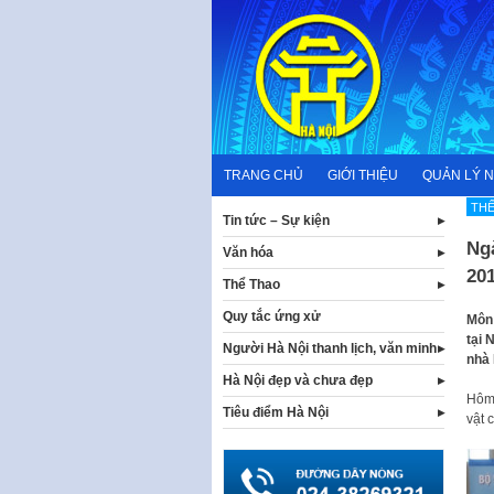
Skip
to
content
TRANG CHỦ
GIỚI THIỆU
QUẢN LÝ 
THẾ
Tin tức – Sự kiện
Ngà
Văn hóa
20
Thể Thao
Quy tắc ứng xử
Môn 
tại 
Người Hà Nội thanh lịch, văn minh
nhà 
Hà Nội đẹp và chưa đẹp
Hôm 
Tiêu điểm Hà Nội
vật 