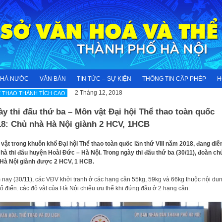
NHÀ NƯỚC
VĂN BẢN
TIN TỨC – SỰ KIỆN
THÔNG TIN CẤP PHÉP
H
2 Tháng 12, 2018
 THAO THÀNH TÍCH CAO
y thi đấu thứ ba – Môn vật Đại hội Thể thao toàn quốc
18: Chủ nhà Hà Nội giành 2 HCV, 1HCB
vật trong khuôn khổ Đại hội Thể thao toàn quốc lần thứ VIII năm 2018, đang diễ
Nhà thi đấu huyện Hoài Đức – Hà Nội. Trong ngày thi đấu thứ ba (30/11), đoàn ch
Hà Nội giành được 2 HCV, 1 HCB.
nay (30/11), các VĐV khởi tranh ở các hạng cân 55kg, 59kg và 66kg thuộc nội du
cổ điển. các đô vật của Hà Nội chiếu ưu thế khi đứng đầu ở 2 hạng cân.