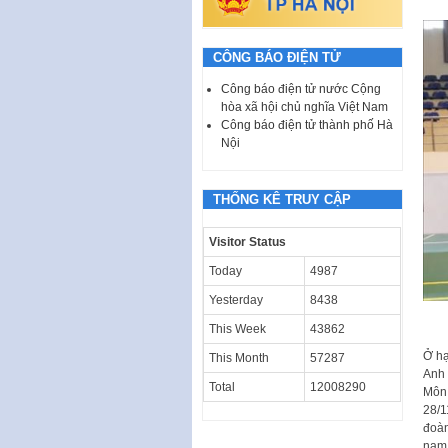
CÔNG BÁO ĐIỆN TỬ
Công báo điện tử nước Cộng
hòa xã hội chủ nghĩa Việt Nam
Công báo điện tử thành phố Hà
Nội
THỐNG KÊ TRUY CẬP
Visitor Status
Today
4987
Yesterday
8438
This Week
43862
Ở hạ
This Month
57287
Anh 
Total
12008290
Môn 
28/1
đoàn
nam