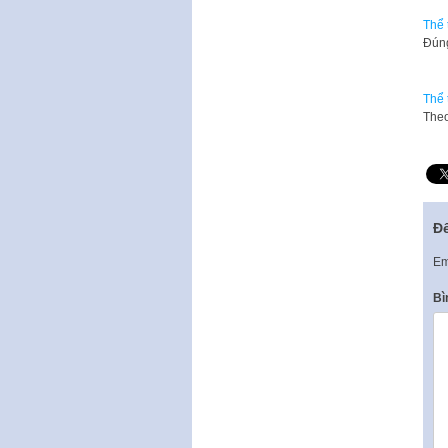
Thể 
Đúng
Thể 
Theo
Để
Em
Bì