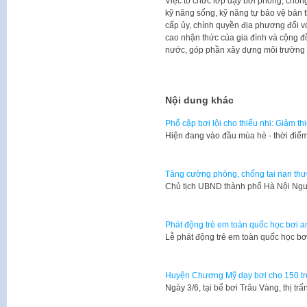
Việc tổ chức lớp dạy bơi phòng, chốn
kỹ năng sống, kỹ năng tự bảo vệ bản 
cấp ủy, chính quyền địa phương đối v
cao nhận thức của gia đình và cộng đồ
nước, góp phần xây dựng môi trường s
Nội dung khác
Phổ cập bơi lội cho thiếu nhi: Giảm th
Hiện đang vào đầu mùa hè - thời điểm 
Tăng cường phòng, chống tai nạn thươ
Chủ tịch UBND thành phố Hà Nội Ng
Phát động trẻ em toàn quốc học bơi 
Lễ phát động trẻ em toàn quốc học b
Huyện Chương Mỹ dạy bơi cho 150 t
Ngày 3/6, tại bể bơi Trâu Vàng, thị 