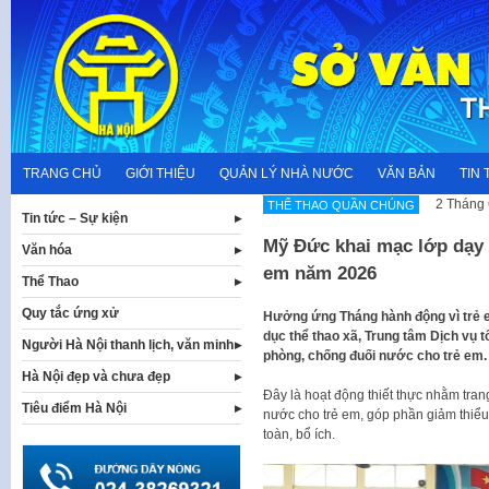
Skip
to
content
TRANG CHỦ
GIỚI THIỆU
QUẢN LÝ NHÀ NƯỚC
VĂN BẢN
TIN 
2 Tháng 
THỂ THAO QUẦN CHÚNG
Tin tức – Sự kiện
Mỹ Đức khai mạc lớp dạy 
Văn hóa
em năm 2026
Thể Thao
Quy tắc ứng xử
Hưởng ứng Tháng hành động vì trẻ em
dục thể thao xã, Trung tâm Dịch vụ 
Người Hà Nội thanh lịch, văn minh
phòng, chống đuối nước cho trẻ em.
Hà Nội đẹp và chưa đẹp
Đây là hoạt động thiết thực nhằm trang
Tiêu điểm Hà Nội
nước cho trẻ em, góp phần giảm thiể
toàn, bổ ích.