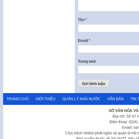
Tên
*
Email
*
Trang web
TRANG CHỦ
GIỚI THIỆU
QUẢN LÝ NHÀ NƯỚC
VĂN BẢN
TIN 
SỞ VĂN HÓA VÀ
Địa chỉ: Số 47
Điện thoại: (024
Email: va
Chịu trách nhiệm phát ngôn và quản lý nộ
Bản quyền thuộc về Sở VHTT. Yêu cầu 