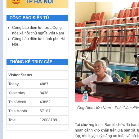
CÔNG BÁO ĐIỆN TỬ
Công báo điện tử nước Cộng
hòa xã hội chủ nghĩa Việt Nam
Công báo điện tử thành phố Hà
Nội
THỐNG KÊ TRUY CẬP
Visitor Status
Today
4887
Yesterday
8438
This Week
43862
Ông Đinh Hữu Nam – Phó Giám đốc T
This Month
57187
Total
12008189
Tại chương trình, Ban tổ chức đã trao 
hoàn cảnh khó khăn trên địa bàn xã, 
tập, rèn luyện kỹ năng an toàn và bổ í