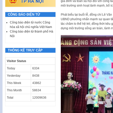
gia đình và toàn xã hội đối với công t
môi trường sinh hoạt lành mạnh, bổ ích
CÔNG BÁO ĐIỆN TỬ
Phát biểu tại buổi lễ, đồng chí Lê V
UBND phường nhấn mạnh sự quan tâm 
Công báo điện tử nước Cộng
tác chăm lo thế hệ trẻ; đồng thời kêu
hòa xã hội chủ nghĩa Việt Nam
dựng môi trường sống an toàn, lành m
Công báo điện tử thành phố Hà
Nội
THỐNG KÊ TRUY CẬP
Visitor Status
Today
6334
Yesterday
8438
This Week
43862
This Month
58634
Total
12009636