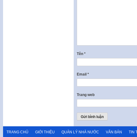
Tên
*
Email
*
Trang web
TRANG CHỦ
GIỚI THIỆU
QUẢN LÝ NHÀ NƯỚC
VĂN BẢN
TIN 