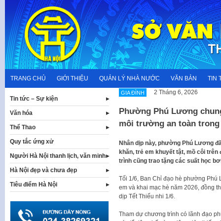
Skip
to
content
TRANG CHỦ
GIỚI THIỆU
QUẢN LÝ NHÀ NƯỚC
VĂN BẢN
TIN 
2 Tháng 6, 2026
GIA ĐÌNH
Tin tức – Sự kiện
Phường Phú Lương chung 
Văn hóa
môi trường an toàn trong
Thể Thao
Quy tắc ứng xử
Nhân dịp này, phường Phú Lương đã 
khăn, trẻ em khuyết tật, mồ côi trên
Người Hà Nội thanh lịch, văn minh
trình cũng trao tặng các suất học b
Hà Nội đẹp và chưa đẹp
Tối 1/6, Ban Chỉ đạo hè phường Phú 
Tiêu điểm Hà Nội
em và khai mạc hè năm 2026, đồng th
dịp Tết Thiếu nhi 1/6.
Tham dự chương trình có lãnh đạo phư