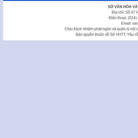
SỞ VĂN HÓA VÀ
Địa chỉ: Số 47
Điện thoại: (024
Email: va
Chịu trách nhiệm phát ngôn và quản lý nộ
Bản quyền thuộc về Sở VHTT. Yêu cầu 