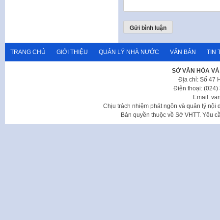
TRANG CHỦ
GIỚI THIỆU
QUẢN LÝ NHÀ NƯỚC
VĂN BẢN
TIN 
SỞ VĂN HÓA VÀ
Địa chỉ: Số 47
Điện thoại: (024
Email: va
Chịu trách nhiệm phát ngôn và quản lý nộ
Bản quyền thuộc về Sở VHTT. Yêu cầu 