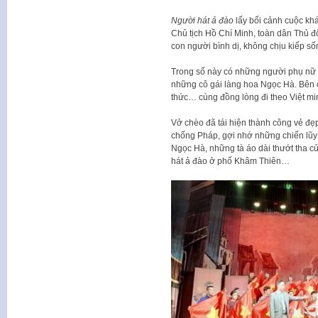
Người hát ả đào
lấy bối cảnh cuộc kh
Chủ tịch Hồ Chí Minh, toàn dân Thủ 
con người bình dị, không chịu kiếp số
Trong số này có những người phụ nữ
những cô gái làng hoa Ngọc Hà. Bên c
thức… cùng đồng lòng đi theo Việt mi
Vở chèo đã tái hiện thành công vẻ đ
chống Pháp, gợi nhớ những chiến lũy
Ngọc Hà, những tà áo dài thướt tha của
hát ả đào ở phố Khâm Thiên…