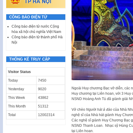
CÔNG BÁO ĐIỆN TỬ
Công báo điện tử nước Cộng
hòa xã hội chủ nghĩa Việt Nam
Công báo điện tử thành phố Hà
Nội
THỐNG KÊ TRUY CẬP
Visitor Status
Today
7450
Ngoài Huy chương Bạc vở diễn, các n
Yesterday
9020
Huy chương tại Liên hoan, với 3 Huy
This Week
43862
NSND Hoàng Anh Tú đã giành giải Nhạ
This Month
51312
Vở chèo
Người hát ả đào
của Nhà Nhà
Total
12002314
nghệ sĩ của Nhà hát giành Huy Chư
Các nghệ sĩ giành Huy Chương Bạc g
NSND Thanh Loan. Nhạc sỹ Hùng Cườ
tại Liên hoan.