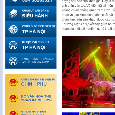
tượng sâu sắc cho khán giả. Đây là m
tinh thần dân tộc. Vở diễn đã tái hiệ
kháng chiến chống quân xâm lược Tốn
nhạc và giai điệu mang đậm chất cải l
chân thực trên sân khấu, được các ngh
Thường Kiệt” có sự kết hợp giữa nhữn
khán giả một trải nghiệm nghệ thuật p