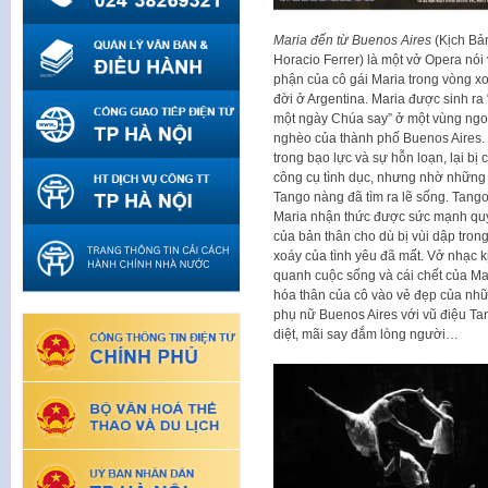
Maria đến từ Buenos Aires
(Kịch Bả
Horacio Ferrer) là một vở Opera nói
phận của cô gái Maria trong vòng x
đời ở Argentina. Maria được sinh ra
một ngày Chúa say” ở một vùng ngo
nghèo của thành phố Buenos Aires.
trong bạo lực và sự hỗn loạn, lại bị 
công cụ tình dục, nhưng nhờ những
Tango nàng đã tìm ra lẽ sống. Tango
Maria nhận thức được sức mạnh qu
của bản thân cho dù bị vùi dập tron
xoáy của tình yêu đã mất. Vở nhạc k
quanh cuộc sống và cái chết của Ma
hóa thân của cô vào vẻ đẹp của nh
phụ nữ Buenos Aires với vũ điệu Ta
diệt, mãi say đắm lòng người…