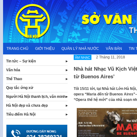
Skip
to
content
TRANG CHỦ
GIỚI THIỆU
QUẢN LÝ NHÀ NƯỚC
VĂN BẢN
TIN 
2 Tháng 11, 2018
ÂM NHẠC
Tin tức – Sự kiện
Nhà hát Nhạc Vũ Kịch Việt
Văn hóa
từ Buenos Aires’
Thể Thao
Quy tắc ứng xử
Tối 15/11 tới, tại Nhà hát Lớn Hà 
opera “Maria đến từ Buenos Aires”–
Người Hà Nội thanh lịch, văn minh
“Opera thế hệ mới” của nhà soạn nhạ
Hà Nội đẹp và chưa đẹp
Tiêu điểm Hà Nội