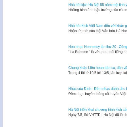
Nhà hát kịch Hà Nội 55 năm một tình 
Những hình ảnh hậu trường của các n
Nhà hát Kịch Việt Nam đến với khán 
Nhận lời mời của Hội Văn hóa Hà Na
Hòa nhạc Hennessy lần thứ 20 : Công
“ La Boheme “ là vở opera nổi tiếng 
Chung khảo Liên hoan dân ca, dân v
Trong 4 tối từ 10/5 tới 13/5, lần lượt 
Nhạc của Đình - Đêm nhạc dành cho k
Đêm nhạc truyền thống cổ truyền Việ
Hà Nội triển khai chương trình kích c
​Ngày 7/5, Sở VHTTDL Hà Nội đã tổ ch