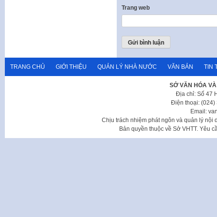
Trang web
TRANG CHỦ
GIỚI THIỆU
QUẢN LÝ NHÀ NƯỚC
VĂN BẢN
TIN 
SỞ VĂN HÓA VÀ
Địa chỉ: Số 47
Điện thoại: (024
Email: va
Chịu trách nhiệm phát ngôn và quản lý nộ
Bản quyền thuộc về Sở VHTT. Yêu cầu 