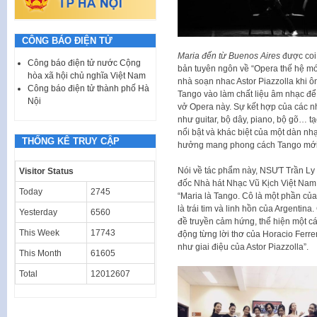
CÔNG BÁO ĐIỆN TỬ
Maria đến từ Buenos Aires
được coi
Công báo điện tử nước Cộng
bản tuyên ngôn về “Opera thế hệ mớ
hòa xã hội chủ nghĩa Việt Nam
nhà soạn nhac Astor Piazzolla khi 
Công báo điện tử thành phố Hà
Tango vào làm chất liệu âm nhạc để 
Nội
vở Opera này. Sự kết hợp của các n
như guitar, bộ dây, piano, bộ gõ… t
nổi bật và khác biệt của một dàn nh
THỐNG KÊ TRUY CẬP
hưởng mang phong cách Tango mới
Nói về tác phẩm này, NSƯT Trần Ly
Visitor Status
đốc Nhà hát Nhạc Vũ Kịch Việt Nam 
Today
2745
“Maria là Tango. Cô là một phần của 
là trái tim và linh hồn của Argentina.
Yesterday
6560
đề truyền cảm hứng, thể hiện một c
This Week
17743
động từng lời thơ của Horacio Ferre
như giai điệu của Astor Piazzolla”.
This Month
61605
Total
12012607