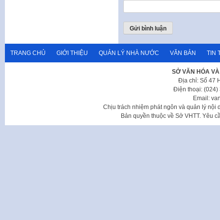
TRANG CHỦ
GIỚI THIỆU
QUẢN LÝ NHÀ NƯỚC
VĂN BẢN
TIN 
SỞ VĂN HÓA VÀ
Địa chỉ: Số 47
Điện thoại: (024
Email: va
Chịu trách nhiệm phát ngôn và quản lý nộ
Bản quyền thuộc về Sở VHTT. Yêu cầu 