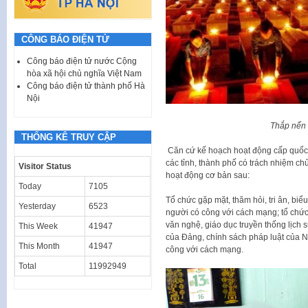
CÔNG BÁO ĐIỆN TỬ
Công báo điện tử nước Cộng
hòa xã hội chủ nghĩa Việt Nam
Công báo điện tử thành phố Hà
Nội
Thắp nến t
THỐNG KÊ TRUY CẬP
Căn cứ kế hoạch hoạt động cấp quốc 
các tỉnh, thành phố có trách nhiệm ch
Visitor Status
hoạt động cơ bản sau:
Today
7105
Tổ chức gặp mặt, thăm hỏi, tri ân, biể
Yesterday
6523
người có công với cách mạng; tổ chức
văn nghệ, giáo dục truyền thống lịch 
This Week
41947
của Đảng, chính sách pháp luật của Nh
This Month
41947
công với cách mạng.
Total
11992949