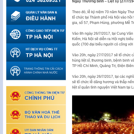
Ngày Thương binh – Liệt sỹ (27/7/19
Theo đó, lễ kỷ niệm 70 năm Ngày Thư
tổ chức tại Thành phố Hà Nội vào hồi
gia, số 57, Phạm Hùng, phường Mễ Tr
Vào 8h ngày 26/7/2017, tại Cung Văn
Kiếm, Hà Nội sẽ diễn ra Hội nghị biể
quốc (700 đại biểu người có công vớ
Vào 20h, ngày 27/7/2017 sẽ tổ chức cầu
hùng liệt sĩ, thương binh, bệnh binh 
TP Hồ Chí Minh, Quảng Trị, Điện Biên
Vào 20h, ngày 26/7/2017, tại các nghĩa 
sẽ tổ chức lễ dâng hương và thắp nến t
liệt sĩ quân tình nguyện Việt Nam tạ