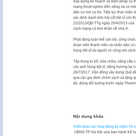
Xây dựng kế hoạch và biện pháp cụ thể
mạng thoát nghèo bền vững và có mứ
dân cư nơi cư trú. Tiếp tục thực hiện vi
xác định danh tính hài cốt liệt sĩ còn 
22/2013/QĐ-TTg ngày 26/4/2013 của T
cách mạng có khó khăn về nhà ở.
Phát động toàn thể cán bộ, công chức
đoàn viên thanh niên và nhân dân có n
hùng liệt sĩ và người có công với các
Tập trung tu bổ, sửa chữa, nâng cấp các
các anh hùng liệt sĩ, dâng hương tại c
26/7/2017; Vận động xây dựng Quỹ đề
quà các gia đình chính sách và tặng q
đủ, đúng đối tượng trước ngày Thương 
Nội dung khác
Triển khai các hoạt động kỷ niệm 70 
UBND TP Hà Nội vừa ban hành Kế ho