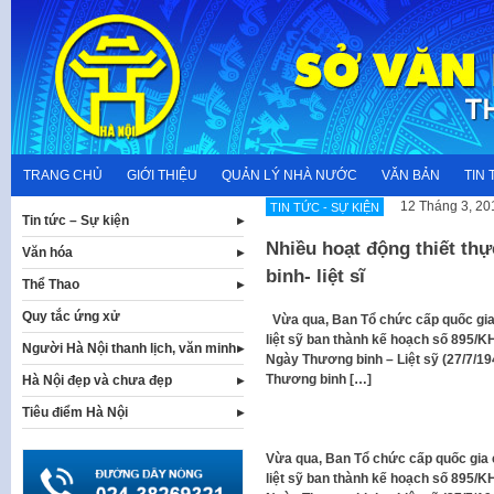
Skip
to
content
TRANG CHỦ
GIỚI THIỆU
QUẢN LÝ NHÀ NƯỚC
VĂN BẢN
TIN 
12 Tháng 3, 20
TIN TỨC - SỰ KIỆN
Tin tức – Sự kiện
Nhiều hoạt động thiết th
Văn hóa
binh- liệt sĩ
Thể Thao
Quy tắc ứng xử
Vừa qua, Ban Tổ chức cấp quốc gia
liệt sỹ ban thành kế hoạch số 895/
Người Hà Nội thanh lịch, văn minh
Ngày Thương binh – Liệt sỹ (27/7/19
Thương binh […]
Hà Nội đẹp và chưa đẹp
Tiêu điểm Hà Nội
Vừa qua, Ban Tổ chức cấp quốc gia
liệt sỹ ban thành kế hoạch số 895/