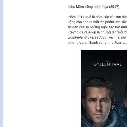
Life/ Mầm sống hiểm họa (2017)
Năm 2017 quả là năm của các fan hâm
rộng còn cho ra mắt tác phẩm đặc sắ
từ dàn cast là những ngôi sao lớn n
Reynolds và ê-kíp là những tên tuổi l
Zombieland
và
Deadpoo
l, và nhà sả
những dự án thành công như
Mission: