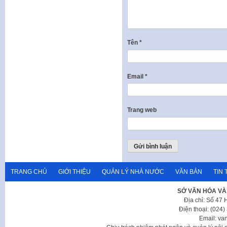
Tên
*
Email
*
Trang web
TRANG CHỦ
GIỚI THIỆU
QUẢN LÝ NHÀ NƯỚC
VĂN BẢN
TIN 
SỞ VĂN HÓA VÀ
Địa chỉ: Số 47
Điện thoại: (024
Email: va