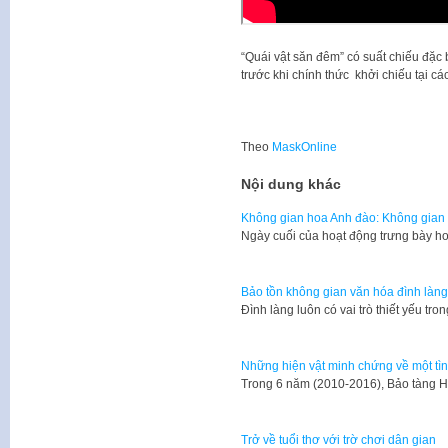
“Quái vật săn đêm” có suất chiếu đặc b
trước khi chính thức khởi chiếu tại cá
Theo
MaskOnline
Nội dung khác
Không gian hoa Anh đào: Không gian 
Ngày cuối của hoạt động trưng bày h
Bảo tồn không gian văn hóa đình làng
​Đình làng luôn có vai trò thiết yếu t
Những hiện vật minh chứng về một tì
Trong 6 năm (2010-2016), Bảo tàng Hà
Trở về tuổi thơ với trờ chơi dân gian