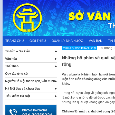
Skip
to
content
TRANG CHỦ
GIỚI THIỆU
QUẢN LÝ NHÀ NƯỚC
VĂN BẢN
TIN 
8 Tháng 1
CHƯA ĐƯỢC PHÂN LOẠI
Tin tức – Sự kiện
Những bộ phim về quái vậ
Văn hóa
rộng
Thể Thao
Quy tắc ứng xử
Vũ trụ bao la bí hiểm luôn là một tro
điện ảnh luôn có bóng dáng của nh
Người Hà Nội thanh lịch, văn minh
khác.
Hà Nội đẹp và chưa đẹp
Trong đó, sự lo lắng về giống loài ngo
Tiêu điểm Hà Nội
là một trong những đề tài được các n
những lần quái vật không gian đã gây
Oblivion/ Bí mật trái đất diệt vong (2