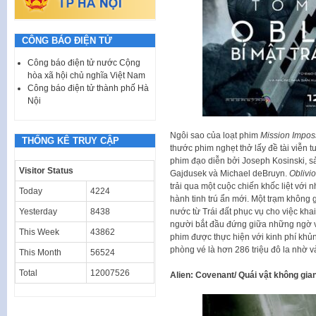
CÔNG BÁO ĐIỆN TỬ
Công báo điện tử nước Cộng
hòa xã hội chủ nghĩa Việt Nam
Công báo điện tử thành phố Hà
Nội
Ngôi sao của loạt phim
Mission Impos
THỐNG KÊ TRUY CẬP
thước phim nghẹt thở lấy đề tài viễn
phim đạo diễn bởi Joseph Kosinski, sả
Visitor Status
Gajdusek và Michael deBruyn.
Oblivi
trải qua một cuộc chiến khốc liệt với 
Today
4224
hành tinh trú ẩn mới. Một trạm không
nước từ Trái đất phục vụ cho việc kha
Yesterday
8438
người bắt đầu đứng giữa những ngờ vự
This Week
43862
phim được thực hiện với kinh phí khủng
phòng vé là hơn 286 triệu đô la nhờ 
This Month
56524
Total
12007526
Alien: Covenant/ Quái vật không gia