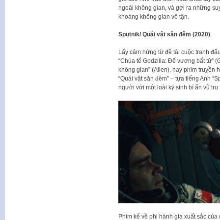
ngoài không gian, và gợi ra những su
khoảng không gian vô tận.
Sputnik/ Quái vật săn đêm (2020)
Lấy cảm hứng từ đề tài cuộc tranh đấ
“Chúa tể Godzilla: Đế vương bất tử” (G
không gian” (Alien), hay phim truyền 
“Quái vật săn đêm” – tựa tiếng Anh “S
người với một loài ký sinh bí ẩn vũ tr
Phim kể về phi hành gia xuất sắc của