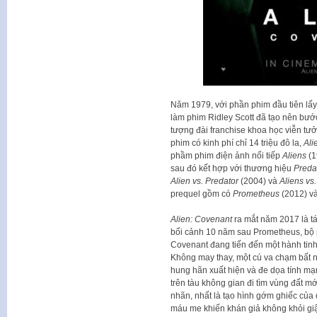
Năm 1979, với phần phim đầu tiên lấy 
làm phim Ridley Scott đã tạo nên bướ
tượng đài franchise khoa học viễn tưở
phim có kinh phí chỉ 14 triệu đô la,
Ali
phầm phim điện ảnh nối tiếp
Aliens
(1
sau đó kết hợp với thương hiệu
Preda
Alien vs. Predator
(2004) và
Aliens vs
prequel gồm có
Prometheus
(2012) v
Alien: Covenant
ra mắt năm 2017 là tá
bối cảnh 10 năm sau Prometheus, bộ p
Covenant đang tiến đến một hành tinh
Không may thay, một cú va chạm bất n
hung hãn xuất hiện và đe dọa tính m
trên tàu không gian đi tìm vùng đất m
nhãn, nhất là tạo hình gớm ghiếc của
máu me khiến khán giả không khỏi giậ