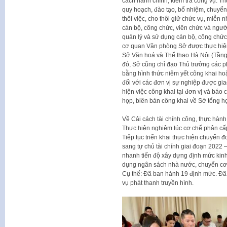
cách hành chính, kiểm tra công vụ. Th
quy hoạch, đào tạo, bổ nhiệm, chuyển
thôi việc, cho thôi giữ chức vụ, miễn n
cán bộ, công chức, viên chức và người 
quản lý và sử dụng cán bộ, công chức,
cơ quan Văn phòng Sở được thực hiện 
Sở Văn hoá và Thể thao Hà Nội (Tầng
đó, Sở cũng chỉ đạo Thủ trưởng các 
bằng hình thức niêm yết công khai hoặ
đối với các đơn vị sự nghiệp được gi
hiện việc công khai tại đơn vị và báo 
họp, biên bản công khai về Sở tổng h
Về Cải cách tài chính công, thực hành 
Thực hiện nghiêm túc cơ chế phân cấp
Tiếp tục triển khai thực hiện chuyển 
sang tự chủ tài chính giai đoạn 2022 –
nhanh tiến độ xây dựng định mức kinh 
dụng ngân sách nhà nước, chuyển cơ c
Cụ thể: Đã ban hành 19 định mức. Đã 
vụ phát thanh truyền hình.