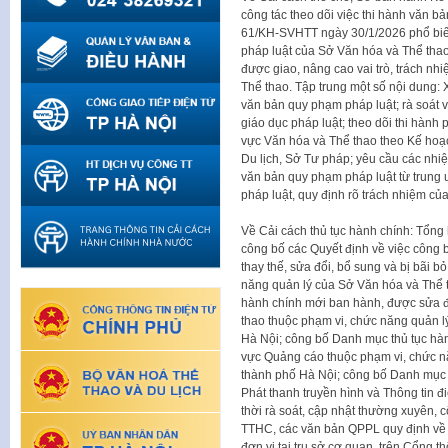
công tác theo dõi việc thi hành văn 
61/KH-SVHTT ngày 30/1/2026 phổ biến 
pháp luật của Sở Văn hóa và Thể tha
được giao, nâng cao vai trò, trách nh
Thể thao. Tập trung một số nội dung: 
văn bản quy phạm pháp luật; rà soát 
giáo dục pháp luật; theo dõi thi hành 
vực Văn hóa và Thể thao theo Kế ho
Du lịch, Sở Tư pháp; yêu cầu các nhiệm
văn bản quy phạm pháp luật từ trung 
pháp luật, quy định rõ trách nhiệm củ
Về Cải cách thủ tục hành chính: Tổng
công bố các Quyết định về việc công
thay thế, sửa đổi, bổ sung và bị bãi b
năng quản lý của Sở Văn hóa và Thể 
hành chính mới ban hành, được sửa đổi
thao thuộc phạm vi, chức năng quản 
Hà Nội; công bố Danh mục thủ tục hành
vực Quảng cáo thuộc phạm vi, chức n
thành phố Hà Nội; công bố Danh mục t
Phát thanh truyền hình và Thông tin đ
thời rà soát, cập nhật thường xuyên, cô
TTHC, các văn bản QPPL quy định về 
đơn vị tại trụ sở cơ quan, trên Cổng t