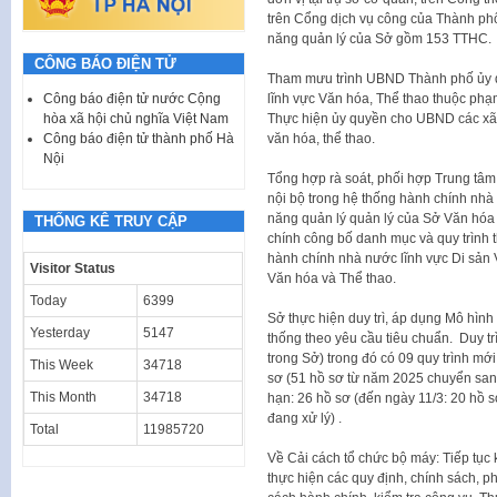
trên Cổng dịch vụ công của Thành phố
năng quản lý của Sở gồm 153 TTHC.
CÔNG BÁO ĐIỆN TỬ
Tham mưu trình UBND Thành phố ủy qu
lĩnh vực Văn hóa, Thể thao thuộc ph
Công báo điện tử nước Cộng
Thực hiện ủy quyền cho UBND các xã, 
hòa xã hội chủ nghĩa Việt Nam
văn hóa, thể thao.
Công báo điện tử thành phố Hà
Nội
Tổng hợp rà soát, phối hợp Trung tâm
nội bộ trong hệ thống hành chính nhà
năng quản lý quản lý của Sở Văn hóa
THỐNG KÊ TRUY CẬP
chính công bố danh mục và quy trình t
hành chính nhà nước lĩnh vực Di sản
Visitor Status
Văn hóa và Thể thao.
Today
6399
Sở thực hiện duy trì, áp dụng Mô hìn
Yesterday
5147
thống theo yêu cầu tiêu chuẩn. Duy trì
trong Sở) trong đó có 09 quy trình mớ
This Week
34718
sơ (51 hồ sơ từ năm 2025 chuyển san
This Month
34718
hạn: 26 hồ sơ (đến ngày 11/3: 20 hồ s
đang xử lý) .
Total
11985720
Về Cải cách tổ chức bộ máy: Tiếp tục k
thực hiện các quy định, chính sách, ph