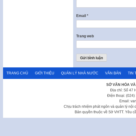
Email
*
Trang web
TRANG CHỦ
GIỚI THIỆU
QUẢN LÝ NHÀ NƯỚC
VĂN BẢN
TIN 
SỞ VĂN HÓA VÀ
Địa chỉ: Số 47
Điện thoại: (024
Email: va
Chịu trách nhiệm phát ngôn và quản lý nộ
Bản quyền thuộc về Sở VHTT. Yêu cầu 