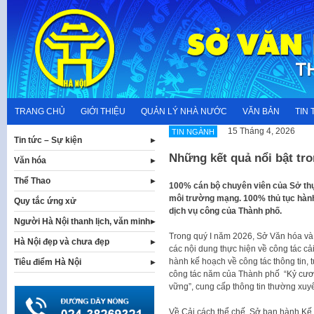
Skip
to
content
TRANG CHỦ
GIỚI THIỆU
QUẢN LÝ NHÀ NƯỚC
VĂN BẢN
TIN 
15 Tháng 4, 2026
TIN NGÀNH
Tin tức – Sự kiện
Những kết quả nổi bật tr
Văn hóa
Thể Thao
100% cán bộ chuyên viên của Sở thực
môi trường mạng. 100% thủ tục hành
Quy tắc ứng xử
dịch vụ công của Thành phố.
Người Hà Nội thanh lịch, văn minh
Trong quý I năm 2026, Sở Văn hóa và
Hà Nội đẹp và chưa đẹp
các nội dung thực hiện về công tác c
hành kế hoạch về công tác thông tin, 
Tiêu điểm Hà Nội
công tác năm của Thành phố “Kỷ cươn
vững”, cung cấp thông tin thường xu
Về Cải cách thể chế, Sở ban hành K