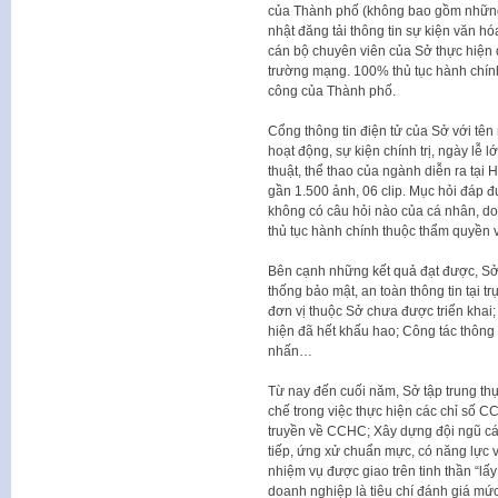
của Thành phố (không bao gồm những 
nhật đăng tải thông tin sự kiện văn hó
cán bộ chuyên viên của Sở thực hiện d
trường mạng. 100% thủ tục hành chính
công của Thành phố.
Cổng thông tin điện tử của Sở với tên 
hoạt động, sự kiện chính trị, ngày lễ
thuật, thể thao của ngành diễn ra tại 
gần 1.500 ảnh, 06 clip. Mục hỏi đáp đ
không có câu hỏi nào của cá nhân, do
thủ tục hành chính thuộc thẩm quyền
Bên cạnh những kết quả đạt được, Sở c
thống bảo mật, an toàn thông tin tại t
đơn vị thuộc Sở chưa được triển khai
hiện đã hết khấu hao; Công tác thông
nhấn…
Từ nay đến cuối năm, Sở tập trung th
chế trong việc thực hiện các chỉ số 
truyền về CCHC; Xây dựng đội ngũ cán
tiếp, ứng xử chuẩn mực, có năng lực v
nhiệm vụ được giao trên tinh thần “lấy
doanh nghiệp là tiêu chí đánh giá mứ