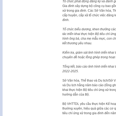
Tổ chức phát động đăng ký và đánh giá
Gia đình xây dựng bộ công cụ bao gồm
xử trong gia đình. Các Sở Văn hóa, Thể
cấp huyện, cấp xã tổ chức việc đăng ký
đình.
Tổ chức biểu dương, khen thưởng các t
tác triển khai thực hiện Bộ tiêu chí ứn
hình ông bà, cha mẹ mẫu mực, con chá
kết thương yêu nhau.
Kiểm tra, giám sát tình hình triển khai
chuyên đề hoặc lồng ghép trong hoạt đ
Tổng kết, báo cáo tình hình triển khai 
2022-2025
.
Sở Văn hóa, Thể thao và Du lịch/Sở V
và Du lịch hằng năm báo cáo (lồng ghé
khai thực hiện Bộ tiêu chí ứng xử tron
hướng dẫn của Bộ.
Bộ VHTTDL yêu cầu thực hiện Kế hoạc
thường xuyên, hiệu quả giữa các cơ qua
tiêu chí ứng xử trong gia đình đến nă