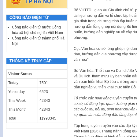
Bộ VHTTDL giao Vụ Gia đình chủ trì, 
tài liệu hướng dẫn và tổ chức tập huấn
CÔNG BÁO ĐIỆN TỬ
gia đình trong chương trình tập huấn
hướng dẫn lồng ghép nội dung Bộ tiêu 
Công báo điện tử nước Cộng
huấn, hướng dẫn nghiệp vụ về xây dựn
hòa xã hội chủ nghĩa Việt Nam
phương.
Công báo điện tử thành phố Hà
Nội
Cục Văn hóa cơ sở lồng ghép nội dung 
đạo, hướng dẫn địa phương xây dựng 
văn hóa”.
THỐNG KÊ TRUY CẬP
Sở Văn hóa, Thể thao và Du lịch/ Sở 
Visitor Status
và Du lịch tham mưu Ủy ban nhân dân 
văn bản triển khai Bộ tiêu chí ứng xử 
Today
7501
dẫn nghiệp vụ triển khai thực hiện Bộ 
Yesterday
6523
Tổ chức các hoạt động tuyên truyền tr
This Week
42343
cơ sở, cổ động trực quan, không gian 
các cuộc thi, hội thi, sinh hoạt chuyên
This Month
42343
sự quan tâm của đông đảo tầng lớp nhâ
Total
11993345
Tập trung tuyên truyền vào các dịp k
Việt Nam (28/6), Tháng hành động quố
Tháng hành động vì bình đẳng giới và 