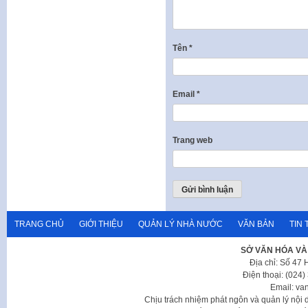
Tên
*
Email
*
Trang web
TRANG CHỦ
GIỚI THIỆU
QUẢN LÝ NHÀ NƯỚC
VĂN BẢN
TIN 
SỞ VĂN HÓA VÀ
Địa chỉ: Số 47
Điện thoại: (024
Email: va
Chịu trách nhiệm phát ngôn và quản lý nộ