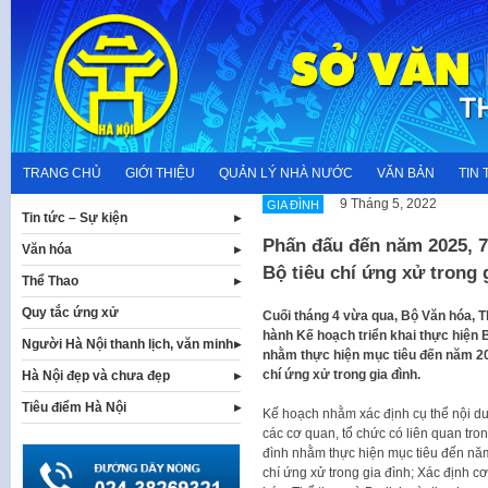
Skip
to
content
TRANG CHỦ
GIỚI THIỆU
QUẢN LÝ NHÀ NƯỚC
VĂN BẢN
TIN 
9 Tháng 5, 2022
GIA ĐÌNH
Tin tức – Sự kiện
Phấn đấu đến năm 2025, 7
Văn hóa
Bộ tiêu chí ứng xử trong 
Thể Thao
Quy tắc ứng xử
Cuối tháng 4 vừa qua, Bộ Văn hóa, T
hành Kế hoạch triển khai thực hiện 
Người Hà Nội thanh lịch, văn minh
nhằm thực hiện mục tiêu đến năm 202
chí ứng xử trong gia đình.
Hà Nội đẹp và chưa đẹp
Tiêu điểm Hà Nội
Kế hoạch nhằm xác định cụ thể nội du
các cơ quan, tổ chức có liên quan trong
đình nhằm thực hiện mục tiêu đến năm
chí ứng xử trong gia đình; Xác định c