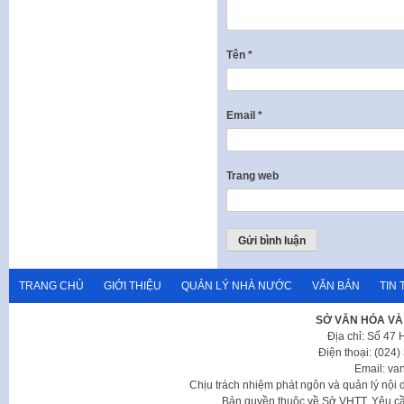
Tên
*
Email
*
Trang web
TRANG CHỦ
GIỚI THIỆU
QUẢN LÝ NHÀ NƯỚC
VĂN BẢN
TIN 
SỞ VĂN HÓA VÀ
Địa chỉ: Số 47
Điện thoại: (024
Email: va
Chịu trách nhiệm phát ngôn và quản lý nộ
Bản quyền thuộc về Sở VHTT. Yêu cầu 