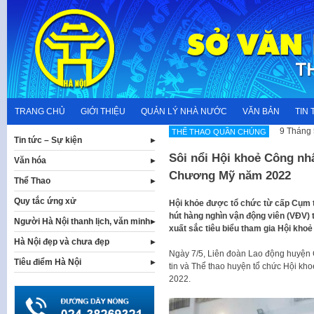
Skip
to
content
TRANG CHỦ
GIỚI THIỆU
QUẢN LÝ NHÀ NƯỚC
VĂN BẢN
TIN 
9 Tháng 
THỂ THAO QUẦN CHÚNG
Tin tức – Sự kiện
Sôi nổi Hội khoẻ Công nh
Văn hóa
Chương Mỹ năm 2022
Thể Thao
Quy tắc ứng xử
Hội khỏe được tổ chức từ cấp Cụm t
hút hàng nghìn vận động viên (VĐV)
Người Hà Nội thanh lịch, văn minh
xuất sắc tiêu biểu tham gia Hội kh
Hà Nội đẹp và chưa đẹp
Ngày 7/5, Liên đoàn Lao động huyện
Tiêu điểm Hà Nội
tin và Thể thao huyện tổ chức Hội 
2022.