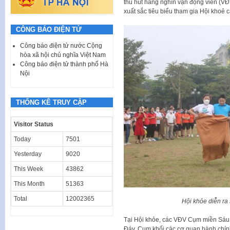
thu hút hàng nghìn vận động viên (V
xuất sắc tiêu biểu tham gia Hội khoẻ 
CÔNG BÁO ĐIỆN TỬ
Công báo điện tử nước Cộng
hòa xã hội chủ nghĩa Việt Nam
Công báo điện tử thành phố Hà
Nội
THỐNG KÊ TRUY CẬP
Visitor Status
Today
7501
Yesterday
9020
This Week
43862
This Month
51363
Total
12002365
Hội khỏe diễn ra 
Tại Hội khỏe, các VĐV Cụm miền Sá
Đáy, Cụm khối các cơ quan hành chín