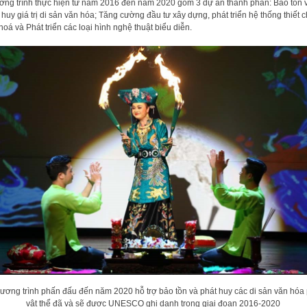
ng trình thực hiện từ năm 2016 đến năm 2020 gồm 3 dự án thành phần: Bảo tồn 
 huy giá trị di sản văn hóa; Tăng cường đầu tư xây dựng, phát triển hệ thống thiết 
hoá và Phát triển các loại hình nghệ thuật biểu diễn.
ương trình phấn đấu đến năm 2020 hỗ trợ bảo tồn và phát huy các di sản văn hóa 
vật thể đã và sẽ được UNESCO ghi danh trong giai đoạn 2016-2020