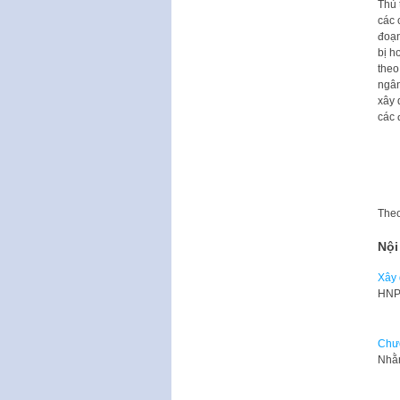
Thủ 
các 
đoạn
bị h
theo
ngân
xây 
các 
The
Nội
Xây 
​HNP
Chươ
Nhằm