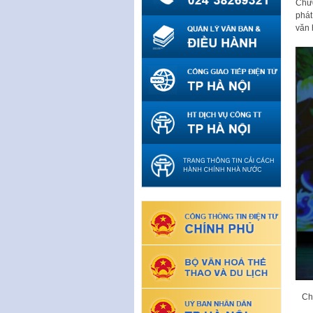
Chươ
phát
văn 
Ch