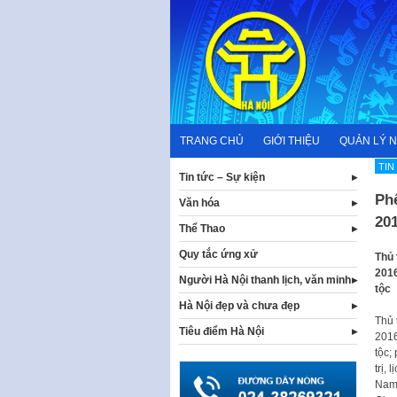
Skip
to
content
TRANG CHỦ
GIỚI THIỆU
QUẢN LÝ 
TIN
Tin tức – Sự kiện
Phê
Văn hóa
201
Thể Thao
Quy tắc ứng xử
Thủ 
2016
Người Hà Nội thanh lịch, văn minh
tộc
Hà Nội đẹp và chưa đẹp
Thủ 
Tiêu điểm Hà Nội
2016
tộc;
trị,
Nam 