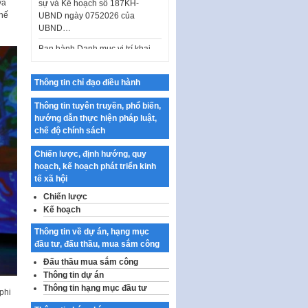
và
UBND…
chế
Ban hành Danh mục vị trí khai
thác quảng cáo trên địa bàn
thành phố Hà Nội
Kế hoạch Tổ chức Cuộc thi
Thông tin chỉ đạo điều hành
chính luận về bảo vệ nền tảng tư
tưởng của Đảng…
Thông tin tuyên truyền, phổ biến,
hướng dẫn thực hiện pháp luật,
Công bố công khai dự toán kinh
chế độ chính sách
phí xây dựng pháp luật, hoàn
thiện thể chế, chính…
Chiến lược, định hướng, quy
hoạch, kế hoạch phát triển kinh
Quy định về nghiên cứu, ứng
tế xã hội
dụng khoa học, công nghệ, đổi
mới sáng tạo và chuyển…
Chiến lược
Kế hoạch
Quy định chi tiết và hướng dẫn
thi hành một số điều của Luật Lý
Thông tin về dự án, hạng mục
lịch tư…
đầu tư, đấu thầu, mua sắm công
Sửa đổi, bổ sung một số nội
Đấu thầu mua sắm công
dung tại Nghị quyết số 30/NQ-
Thông tin dự án
CP ngày 24 tháng 02…
Thông tin hạng mục đầu tư
phi
Ban hành Chương trình hành