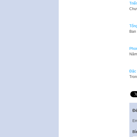
Triể
Chươ
Tổng
Ban 
Phon
Năm 
Đặc 
Tron
Để
Em
Bì