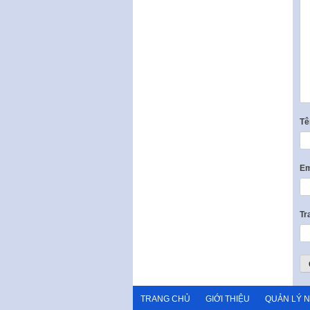
T
Em
Tr
TRANG CHỦ
GIỚI THIỆU
QUẢN LÝ 