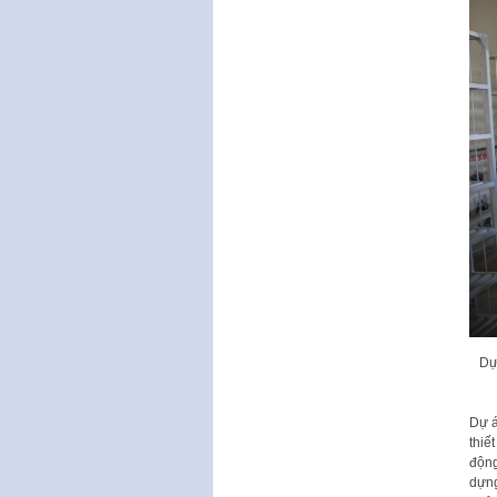
Dự
Dự á
thiế
động
dựng