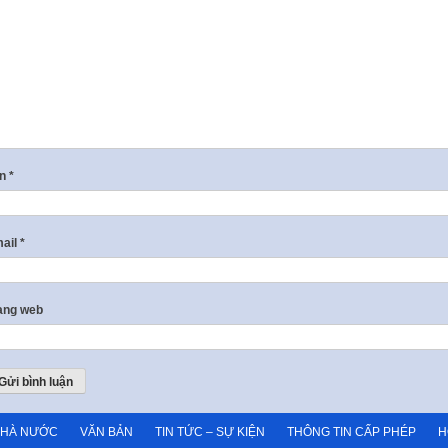
ên
*
ail
*
ang web
NHÀ NƯỚC
VĂN BẢN
TIN TỨC – SỰ KIỆN
THÔNG TIN CẤP PHÉP
H