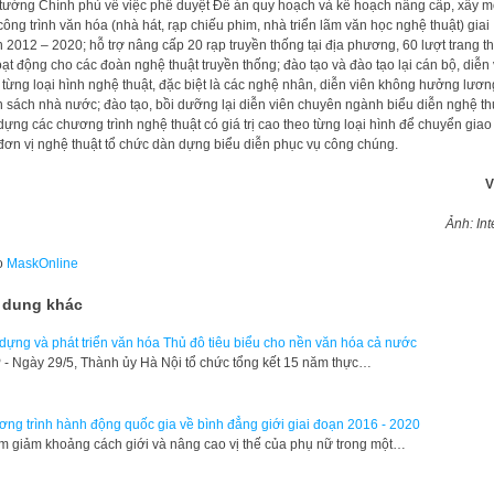
tướng Chính phủ về việc phê duyệt Đề án quy hoạch và kế hoạch nâng cấp, xây m
công trình văn hóa (nhà hát, rạp chiếu phim, nhà triển lãm văn học nghệ thuật) giai
 2012 – 2020; hỗ trợ nâng cấp 20 rạp truyền thống tại địa phương, 60 lượt trang th
oạt động cho các đoàn nghệ thuật truyền thống; đào tạo và đào tạo lại cán bộ, diễn
 từng loại hình nghệ thuật, đặc biệt là các nghệ nhân, diễn viên không hưởng lươn
 sách nhà nước; đào tạo, bồi dưỡng lại diễn viên chuyên ngành biểu diễn nghệ th
dựng các chương trình nghệ thuật có giá trị cao theo từng loại hình để chuyển giao
đơn vị nghệ thuật tổ chức dàn dựng biểu diễn phục vụ công chúng.
V
Ảnh: Int
o
MaskOnline
 dung khác
dựng và phát triển văn hóa Thủ đô tiêu biểu cho nền văn hóa cả nước
 - Ngày 29/5, Thành ủy Hà Nội tổ chức tổng kết 15 năm thực…
ng trình hành động quốc gia về bình đẳng giới giai đoạn 2016 - 2020
 giảm khoảng cách giới và nâng cao vị thế của phụ nữ trong một…