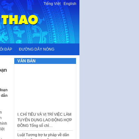
Tiếng Việt
-
English
ỎI ĐÁP
ĐƯỜNG DÂY NÓNG
VĂN BẢN
oạn
 đoạn
a dân
I. CHỈ TIÊU VÀ VỊ TRÍ VIỆC LÀM
TUYỂN DỤNG LAO ĐỘNG HỢP
ạn
ĐỒNG Tổng số chỉ…
n
chính
Luật Tương trợ tư pháp về dân
iệt
sự và Kế hoạch số 187KH-
UBND ngày 0752026 của