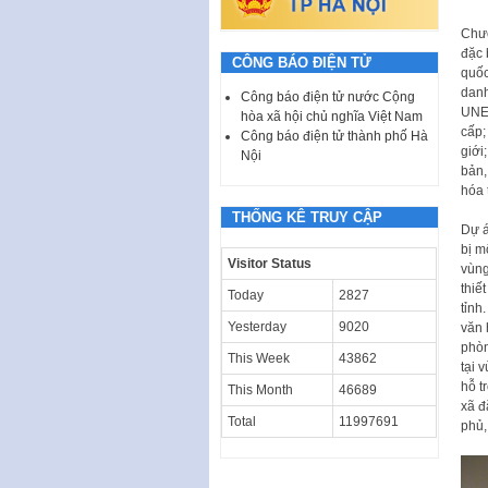
Chươ
đặc 
CÔNG BÁO ĐIỆN TỬ
quốc
danh
Công báo điện tử nước Cộng
UNES
hòa xã hội chủ nghĩa Việt Nam
cấp;
Công báo điện tử thành phố Hà
giới
Nội
bản,
hóa 
THỐNG KÊ TRUY CẬP
Dự á
bị m
Visitor Status
vùng
thiế
Today
2827
tỉnh
Yesterday
9020
văn 
phòn
This Week
43862
tại 
hỗ t
This Month
46689
xã đ
Total
11997691
phủ,