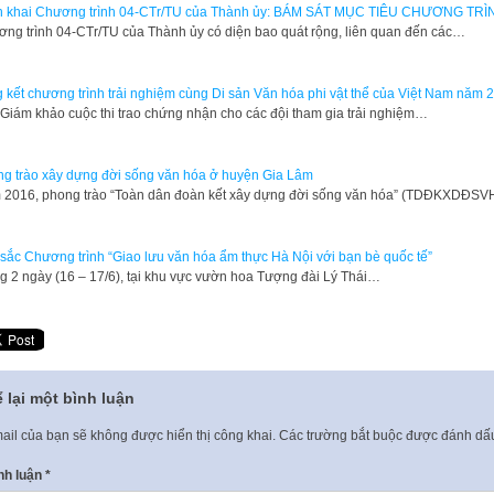
n khai Chương trình 04-CTr/TU của Thành ủy​​: BÁM SÁT MỤC TIÊU CHƯƠNG TRÌ
ng trình 04-CTr/TU của Thành ủy có diện bao quát rộng, liên quan đến các…
 kết chương trình trải nghiệm cùng Di sản Văn hóa phi vật thể của Việt Nam năm 
Giám khảo cuộc thi trao chứng nhận cho các đội tham gia trải nghiệm…
g trào xây dựng đời sống văn hóa ở huyện Gia Lâm
2016, phong trào “Toàn dân đoàn kết xây dựng đời sống văn hóa” (TDĐKXDĐS
sắc Chương trình “Giao lưu văn hóa ẩm thực Hà Nội với bạn bè quốc tế”
g 2 ngày (16 – 17/6), tại khu vực vườn hoa Tượng đài Lý Thái…
 lại một bình luận
ail của bạn sẽ không được hiển thị công khai.
Các trường bắt buộc được đánh d
nh luận
*