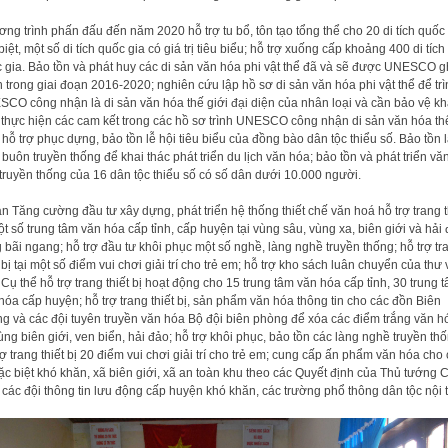
ng trình phấn đấu đến năm 2020 hỗ trợ tu bổ, tôn tạo tổng thể cho 20 di tích quốc
biệt, một số di tích quốc gia có giá trị tiêu biểu; hỗ trợ xuống cấp khoảng 400 di tích
 gia. Bảo tồn và phát huy các di sản văn hóa phi vật thể đã và sẽ được UNESCO g
 trong giai đoạn 2016-2020; nghiên cứu lập hồ sơ di sản văn hóa phi vật thể để trì
CO công nhận là di sản văn hóa thế giới đại diện của nhân loại và cần bảo vệ k
 thực hiện các cam kết trong các hồ sơ trình UNESCO công nhận di sản văn hóa th
; hỗ trợ phục dựng, bảo tồn lễ hội tiêu biểu của đồng bào dân tộc thiểu số. Bảo tồn 
 buôn truyền thống để khai thác phát triển du lịch văn hóa; bảo tồn và phát triển vă
truyền thống của 16 dân tộc thiểu số có số dân dưới 10.000 người.
n Tăng cường đầu tư xây dựng, phát triển hệ thống thiết chế văn hoá hỗ trợ trang t
ột số trung tâm văn hóa cấp tỉnh, cấp huyện tại vùng sâu, vùng xa, biên giới và hải 
 bãi ngang; hỗ trợ đầu tư khôi phục một số nghề, làng nghề truyền thống; hỗ trợ tr
t bị tại một số điểm vui chơi giải trí cho trẻ em; hỗ trợ kho sách luân chuyển của thư 
. Cụ thể hỗ trợ trang thiết bị hoạt động cho 15 trung tâm văn hóa cấp tỉnh, 30 trung 
hóa cấp huyện; hỗ trợ trang thiết bị, sản phẩm văn hóa thông tin cho các đồn Biên
g và các đội tuyên truyền văn hóa Bộ đội biên phòng để xóa các điểm trắng văn h
vùng biên giới, ven biển, hải đảo; hỗ trợ khôi phục, bảo tồn các làng nghề truyền thố
rợ trang thiết bị 20 điểm vui chơi giải trí cho trẻ em; cung cấp ấn phẩm văn hóa cho
ặc biệt khó khăn, xã biên giới, xã an toàn khu theo các Quyết định của Thủ tướng 
 các đội thông tin lưu động cấp huyện khó khăn, các trường phổ thông dân tộc nội t