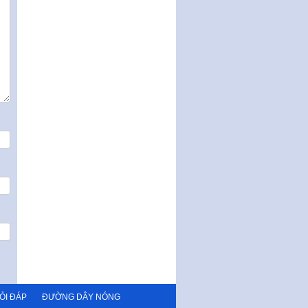
Thành phố triển khai thi…
Nghị quyết ban hành quy chế
tiếp công dân của Thường trực
HĐND, đại biểu HĐND thành…
Nghị quyết về một số chính sách
ưu đãi, hỗ trợ phát triển hạ tầng,
tổ chức…
Nghị quyết quy định một số nội
dung và định mức chi quản lý
hoạt động khoa…
Quy định mức tiền phạt đối với
một số hành vi vi phạm hành
chính trong lĩnh…
Phê duyệt Chương trình phát
triển kinh tế số và xã hội số giai
đoạn 2026 -…
ỎI ĐÁP
ĐƯỜNG DÂY NÓNG