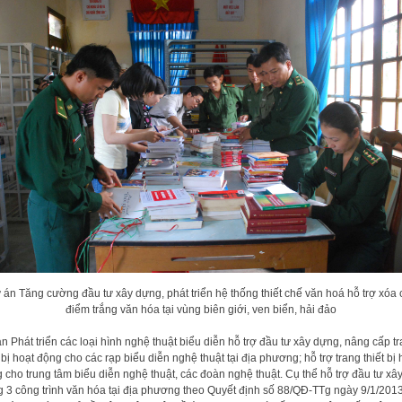
 án Tăng cường đầu tư xây dựng, phát triển hệ thống thiết chế văn hoá hỗ trợ xóa 
điểm trắng văn hóa tại vùng biên giới, ven biển, hải đảo
n Phát triển các loại hình nghệ thuật biểu diễn hỗ trợ đầu tư xây dựng, nâng cấp t
t bị hoạt động cho các rạp biểu diễn nghệ thuật tại địa phương; hỗ trợ trang thiết bị 
 cho trung tâm biểu diễn nghệ thuật, các đoàn nghệ thuật. Cụ thể hỗ trợ đầu tư xâ
 3 công trình văn hóa tại địa phương theo Quyết định số 88/QĐ-TTg ngày 9/1/201