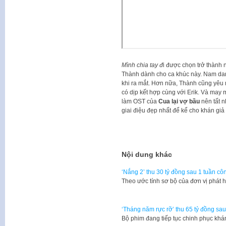
Mình chia tay đ
i được chọn trở thành
Thành dành cho ca khúc này. Nam danh
khi ra mắt. Hơn nữa, Thành cũng yêu 
có dịp kết hợp cùng với Erik. Và may 
làm OST của
Cua lại vợ bầu
nên tất n
giai điệu đẹp nhất để kể cho khán giả
Nội dung khác
‘Nắng 2’ thu 30 tỷ đồng sau 1 tuần cô
Theo ước tính sơ bộ của đơn vị phát
‘Tháng năm rực rỡ’ thu 65 tỷ đồng sa
Bộ phim đang tiếp tục chinh phục khá