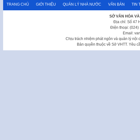
TRANG CHỦ
GIỚI THIỆU
QUẢN LÝ NHÀ NƯỚC
VĂN BẢN
TIN 
SỞ VĂN HÓA VÀ
Địa chỉ: Số 47
Điện thoại: (024
Email: va
Chịu trách nhiệm phát ngôn và quản lý nộ
Bản quyền thuộc về Sở VHTT. Yêu cầu 