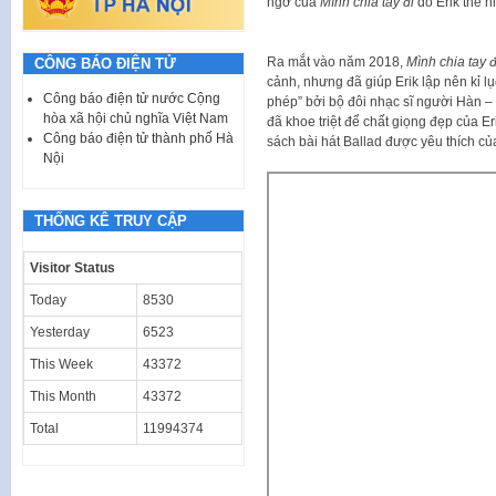
ngờ của
Mình chia tay đi
do Erik thể h
Ra mắt vào năm 2018,
Mình chia tay đ
CÔNG BÁO ĐIỆN TỬ
cảnh, nhưng đã giúp Erik lập nên kỉ l
Công báo điện tử nước Cộng
phép” bởi bộ đôi nhạc sĩ người Hàn –
hòa xã hội chủ nghĩa Việt Nam
đã khoe triệt để chất giọng đẹp của Er
Công báo điện tử thành phố Hà
sách bài hát Ballad được yêu thích của
Nội
THỐNG KÊ TRUY CẬP
Visitor Status
Today
8530
Yesterday
6523
This Week
43372
This Month
43372
Total
11994374