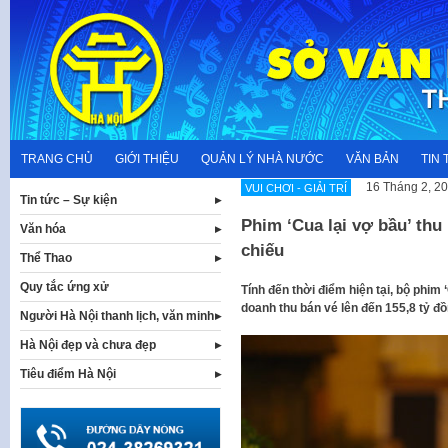
Skip
to
content
TRANG CHỦ
GIỚI THIỆU
QUẢN LÝ NHÀ NƯỚC
VĂN BẢN
TIN 
16 Tháng 2, 2
VUI CHƠI - GIẢI TRÍ
Tin tức – Sự kiện
Phim ‘Cua lại vợ bầu’ thu
Văn hóa
chiếu
Thể Thao
Quy tắc ứng xử
Tính đến thời điểm hiện tại, bộ phim ‘Cu
doanh thu bán vé lên đến 155,8 tỷ đô
Người Hà Nội thanh lịch, văn minh
Hà Nội đẹp và chưa đẹp
Tiêu điểm Hà Nội